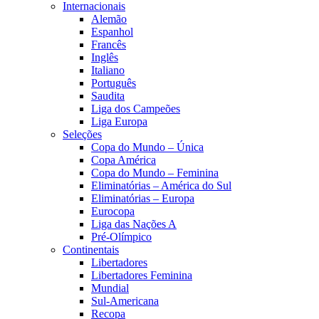
Internacionais
Alemão
Espanhol
Francês
Inglês
Italiano
Português
Saudita
Liga dos Campeões
Liga Europa
Seleções
Copa do Mundo – Única
Copa América
Copa do Mundo – Feminina
Eliminatórias – América do Sul
Eliminatórias – Europa
Eurocopa
Liga das Nações A
Pré-Olímpico
Continentais
Libertadores
Libertadores Feminina
Mundial
Sul-Americana
Recopa