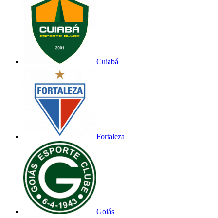
Cuiabá
Fortaleza
Goiás