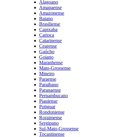
Alagoano
Amapaense
Amazonense
Baiano
Brasiliense
Capixaba
Carioca
Catarinense
Cearense
Gaúcho
Goiano
Maranhense
Mato-Grossense
Mineiro
Paraense
Paraibano
Paranaense
Pernambucano
Piauiense
Potiguar
Rondoniense
Roraimense
Sergipano
Sul-Mato-Grossense
Tocantinense