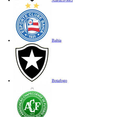
Atlético-MG
Bahia
Botafogo