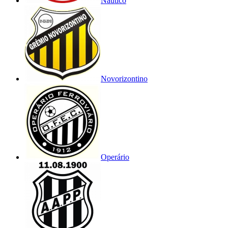
Náutico
Novorizontino
Operário