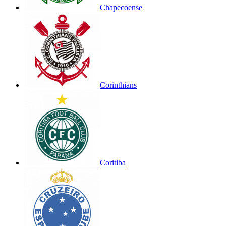
Chapecoense
Corinthians
Coritiba