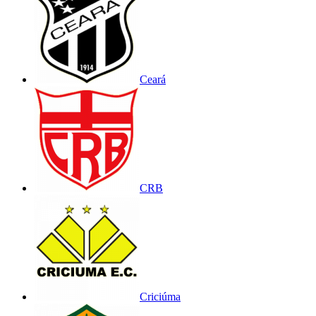
Ceará
CRB
Criciúma