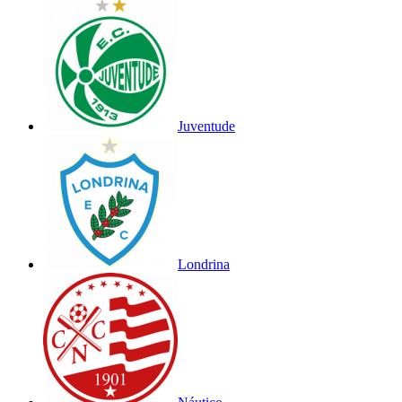
Juventude
Londrina