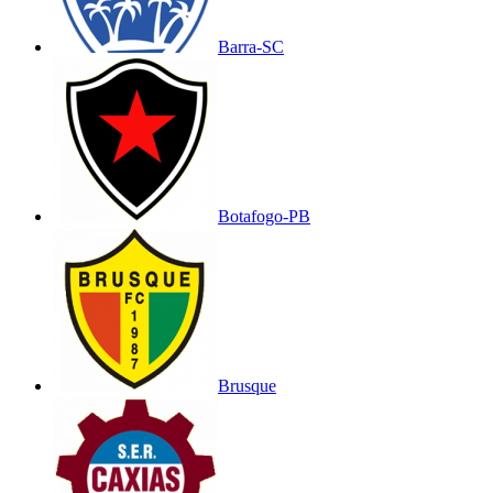
Barra-SC
Botafogo-PB
Brusque