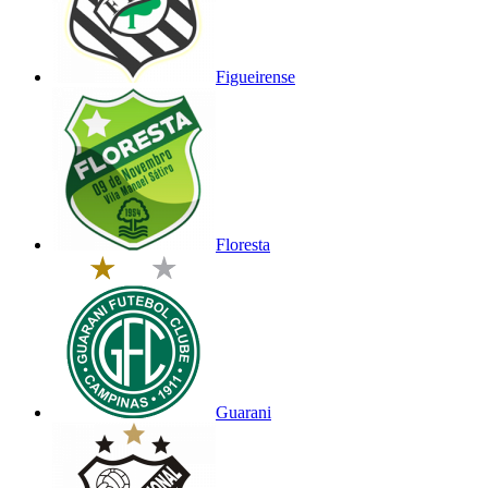
Figueirense
Floresta
Guarani