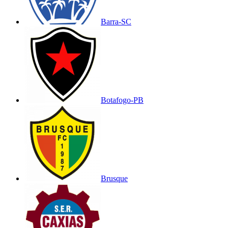
Barra-SC
Botafogo-PB
Brusque