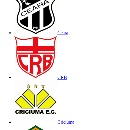
Ceará
CRB
Criciúma