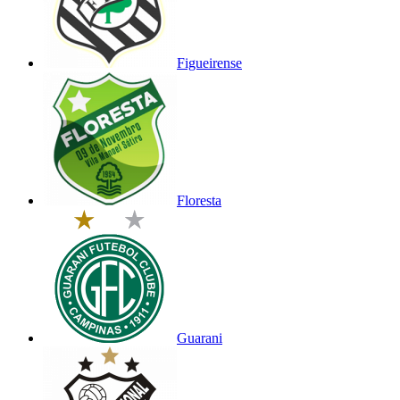
Figueirense
Floresta
Guarani