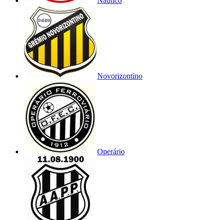
Náutico
Novorizontino
Operário