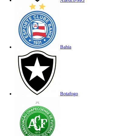
Atlético-MG
Bahia
Botafogo