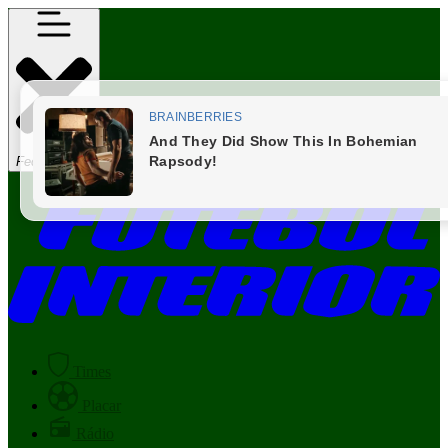
Fechar Menu
Times
Placar
Rádio