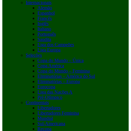
Internacionais
Alemão
Espanhol
Francês
Inglês
Italiano
Português
Saudita
Liga dos Campeões
Liga Europa
Seleções
Copa do Mundo – Única
Copa América
Copa do Mundo – Feminina
Eliminatórias – América do Sul
Eliminatórias – Europa
Eurocopa
Liga das Nações A
Pré-Olímpico
Continentais
Libertadores
Libertadores Feminina
Mundial
Sul-Americana
Recopa