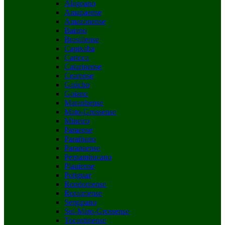
Alagoano
Amapaense
Amazonense
Baiano
Brasiliense
Capixaba
Carioca
Catarinense
Cearense
Gaúcho
Goiano
Maranhense
Mato-Grossense
Mineiro
Paraense
Paraibano
Paranaense
Pernambucano
Piauiense
Potiguar
Rondoniense
Roraimense
Sergipano
Sul-Mato-Grossense
Tocantinense