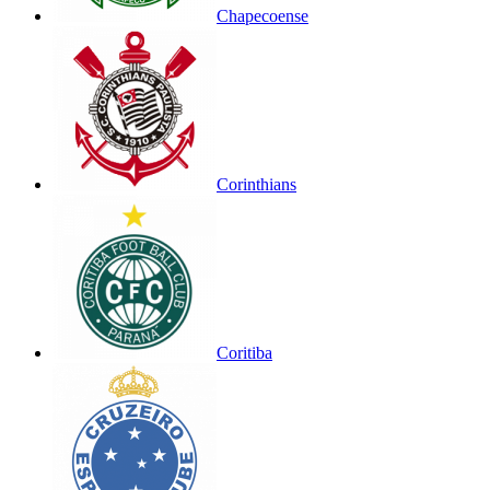
Chapecoense
Corinthians
Coritiba