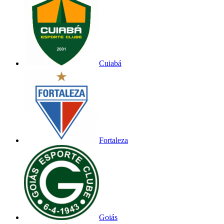
Cuiabá
Fortaleza
Goiás