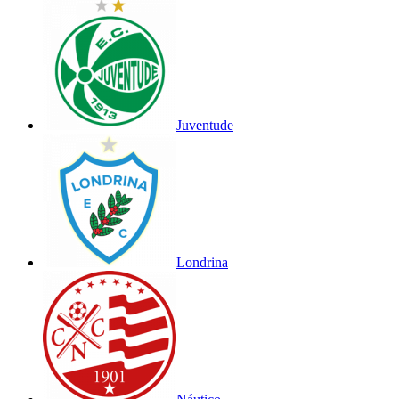
Juventude
Londrina