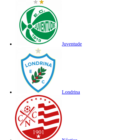
Juventude
Londrina