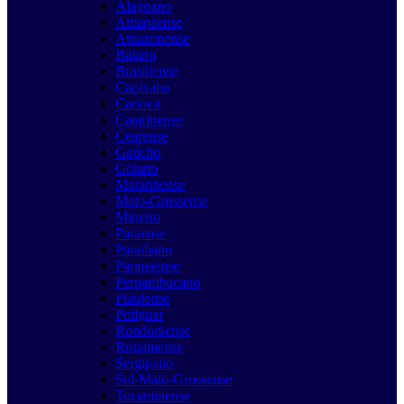
Alagoano
Amapaense
Amazonense
Baiano
Brasiliense
Capixaba
Carioca
Catarinense
Cearense
Gaúcho
Goiano
Maranhense
Mato-Grossense
Mineiro
Paraense
Paraibano
Paranaense
Pernambucano
Piauiense
Potiguar
Rondoniense
Roraimense
Sergipano
Sul-Mato-Grossense
Tocantinense