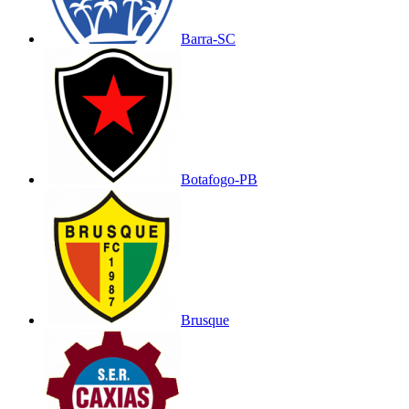
Barra-SC
Botafogo-PB
Brusque