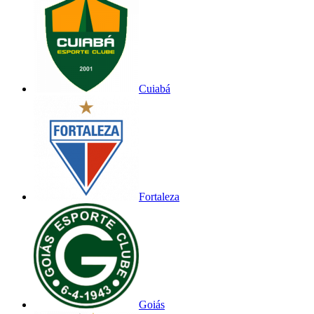
Cuiabá
Fortaleza
Goiás