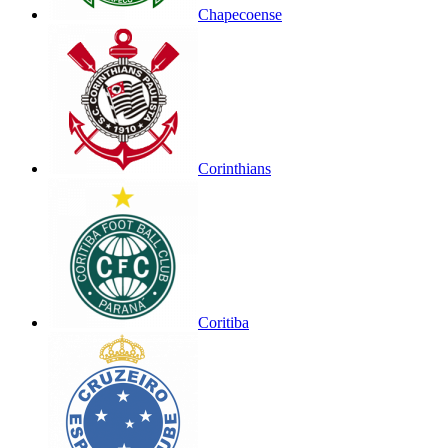
Chapecoense
Corinthians
Coritiba