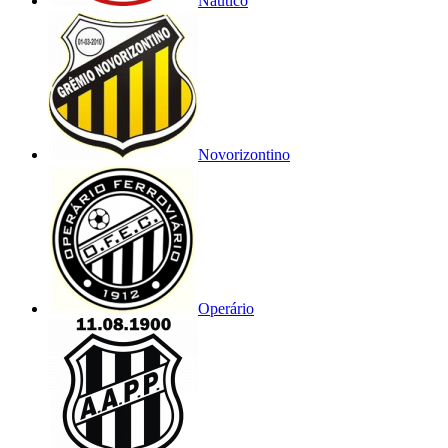
Náutico
Novorizontino
Operário