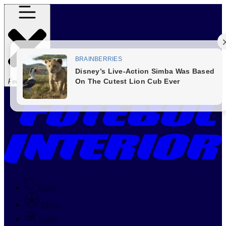
Fechar Menu
Times
Placar
Rádio