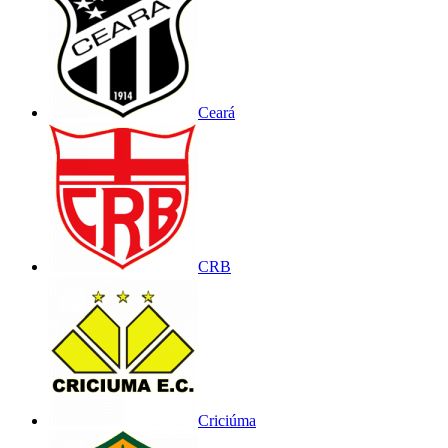
Ceará
CRB
Criciúma