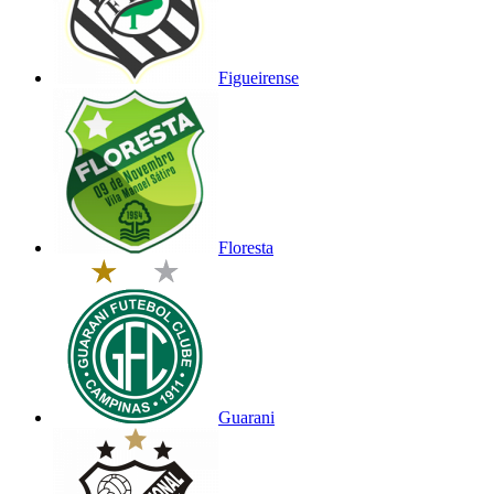
Figueirense
Floresta
Guarani