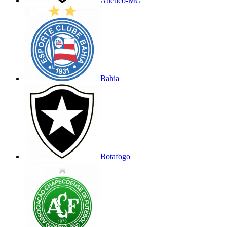
Atlético-MG
Bahia
Botafogo