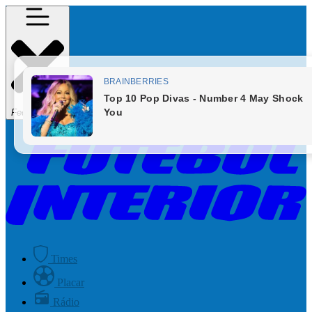
Fechar Menu
Times
Placar
Rádio