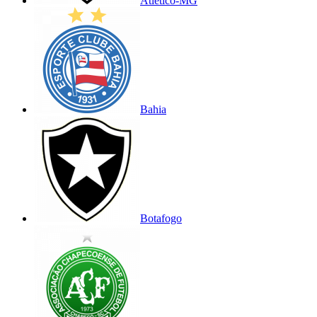
Atlético-MG
Bahia
Botafogo