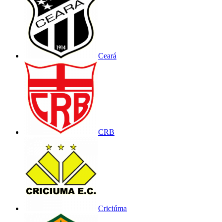
Ceará
CRB
Criciúma