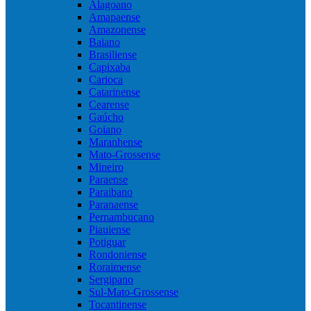
Alagoano
Amapaense
Amazonense
Baiano
Brasiliense
Capixaba
Carioca
Catarinense
Cearense
Gaúcho
Goiano
Maranhense
Mato-Grossense
Mineiro
Paraense
Paraibano
Paranaense
Pernambucano
Piauiense
Potiguar
Rondoniense
Roraimense
Sergipano
Sul-Mato-Grossense
Tocantinense