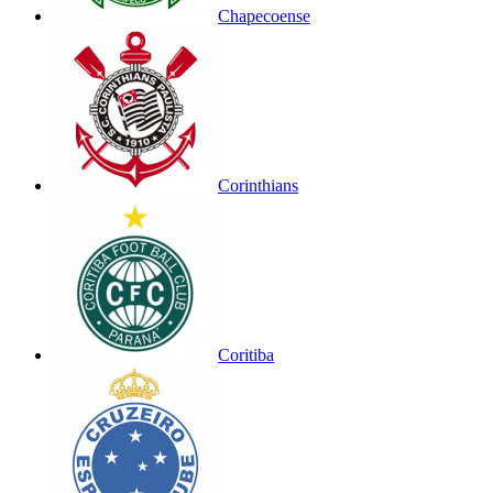
Chapecoense
Corinthians
Coritiba