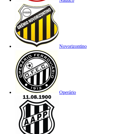
Náutico
Novorizontino
Operário