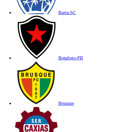
Barra-SC
Botafogo-PB
Brusque