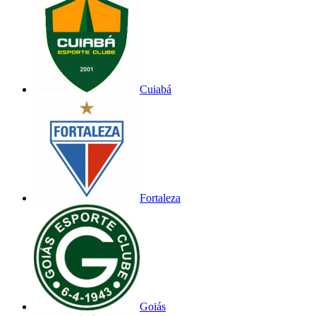
Cuiabá
Fortaleza
Goiás