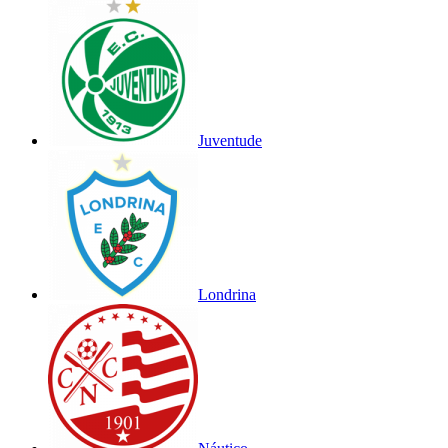
Juventude
Londrina