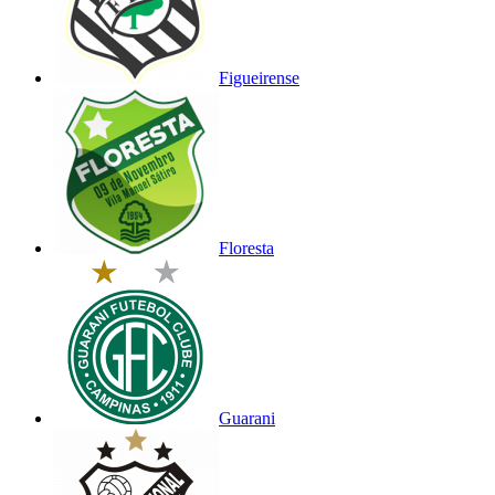
Figueirense
Floresta
Guarani