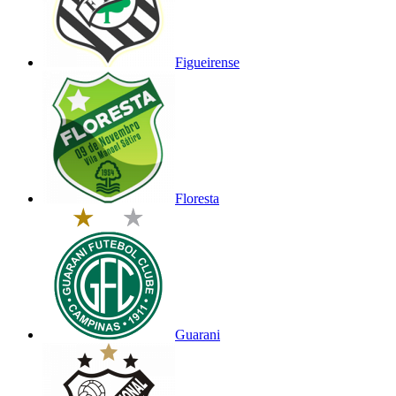
Figueirense
Floresta
Guarani