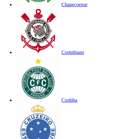
Chapecoense
Corinthians
Coritiba