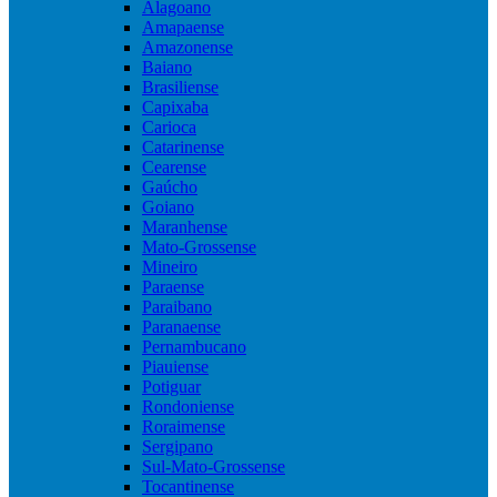
Alagoano
Amapaense
Amazonense
Baiano
Brasiliense
Capixaba
Carioca
Catarinense
Cearense
Gaúcho
Goiano
Maranhense
Mato-Grossense
Mineiro
Paraense
Paraibano
Paranaense
Pernambucano
Piauiense
Potiguar
Rondoniense
Roraimense
Sergipano
Sul-Mato-Grossense
Tocantinense