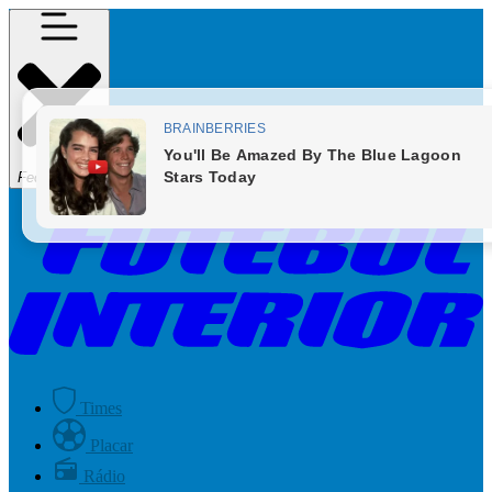
Fechar Menu
Times
Placar
Rádio