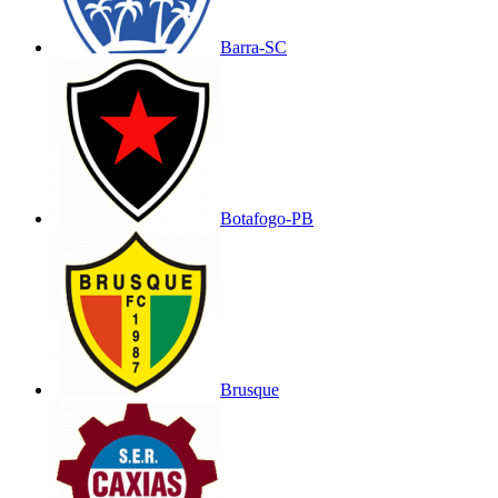
Barra-SC
Botafogo-PB
Brusque