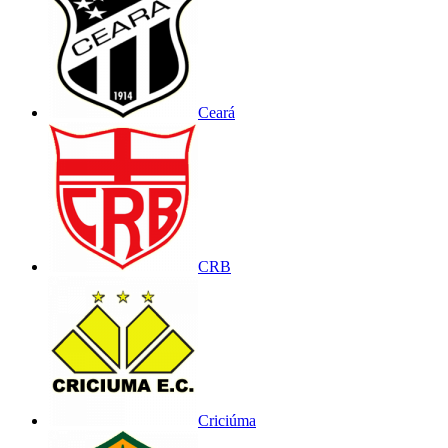
Ceará
CRB
Criciúma