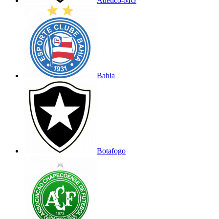
Atlético-MG
Bahia
Botafogo