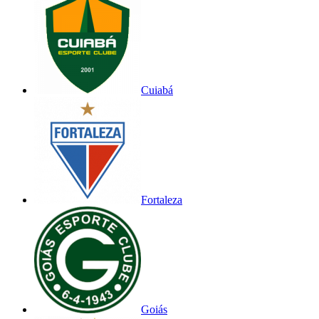
Cuiabá
Fortaleza
Goiás