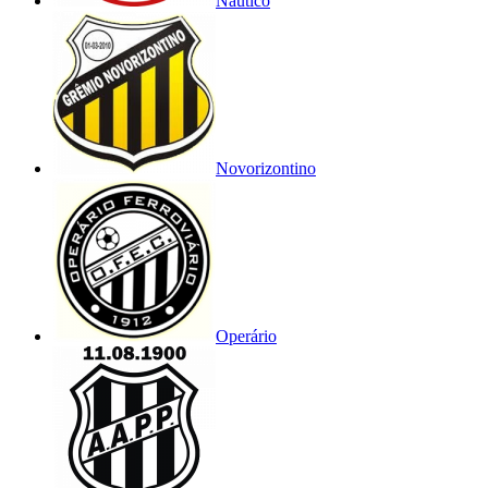
Náutico
Novorizontino
Operário