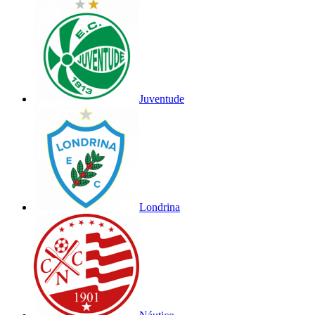
Juventude
Londrina