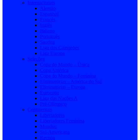
Internacionais
Alemão
Espanhol
Francês
Inglês
Italiano
Português
Saudita
Liga dos Campeões
Liga Europa
Seleções
Copa do Mundo – Única
Copa América
Copa do Mundo – Feminina
Eliminatórias – América do Sul
Eliminatórias – Europa
Eurocopa
Liga das Nações A
Pré-Olímpico
Continentais
Libertadores
Libertadores Feminina
Mundial
Sul-Americana
Recopa