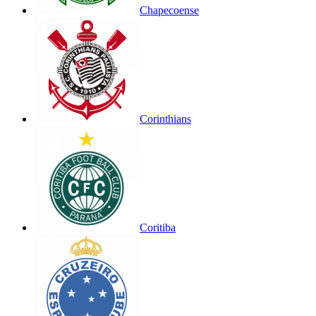
Chapecoense
Corinthians
Coritiba