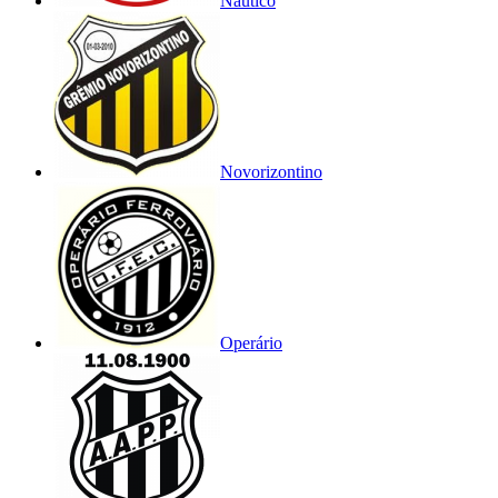
Náutico
Novorizontino
Operário