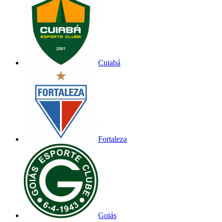
Cuiabá
Fortaleza
Goiás