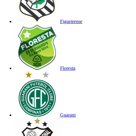
Figueirense
Floresta
Guarani