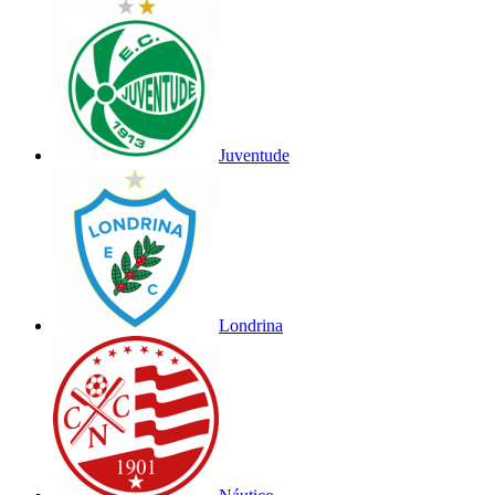
Juventude
Londrina