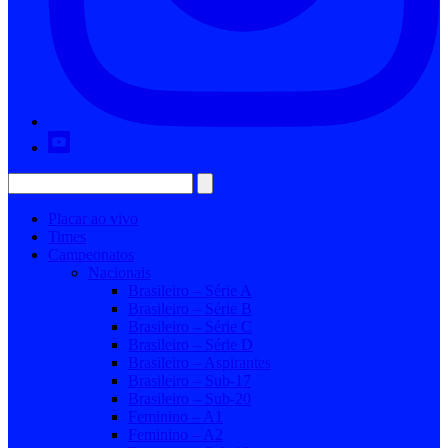
Placar ao vivo
Times
Campeonatos
Nacionais
Brasileiro – Série A
Brasileiro – Série B
Brasileiro – Série C
Brasileiro – Série D
Brasileiro – Aspirantes
Brasileiro – Sub-17
Brasileiro – Sub-20
Feminino – A1
Feminino – A2