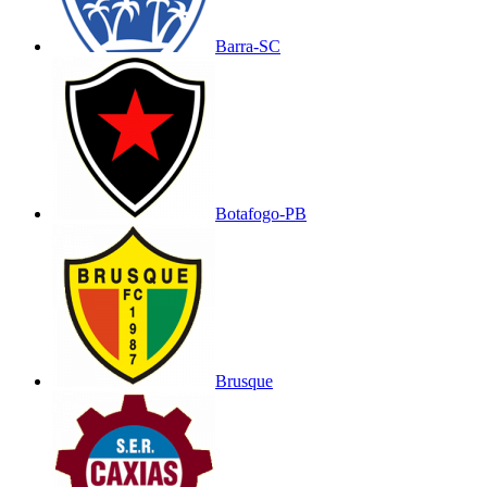
Barra-SC
Botafogo-PB
Brusque