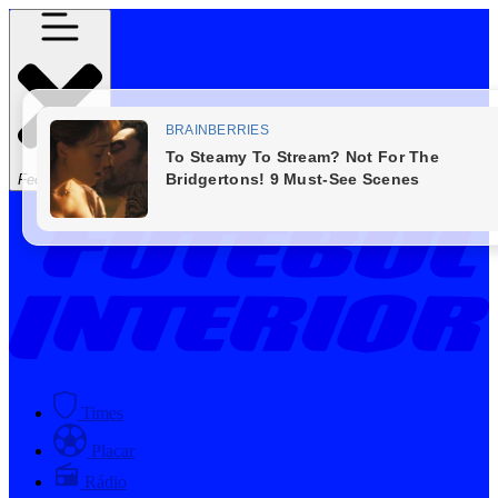
Fechar Menu
Times
Placar
Rádio