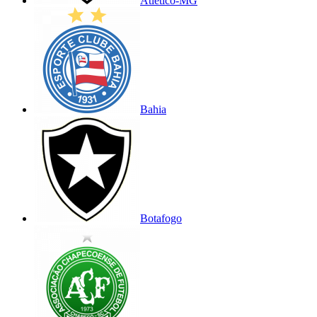
Atlético-MG
Bahia
Botafogo