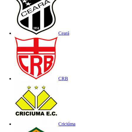
Ceará
CRB
Criciúma