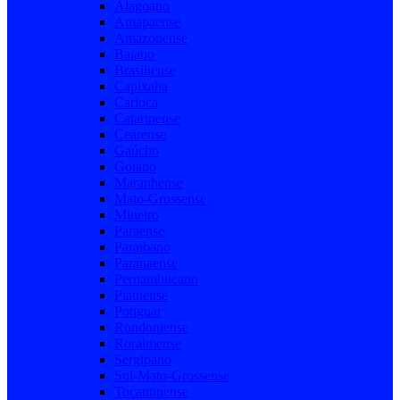
Alagoano
Amapaense
Amazonense
Baiano
Brasiliense
Capixaba
Carioca
Catarinense
Cearense
Gaúcho
Goiano
Maranhense
Mato-Grossense
Mineiro
Paraense
Paraibano
Paranaense
Pernambucano
Piauiense
Potiguar
Rondoniense
Roraimense
Sergipano
Sul-Mato-Grossense
Tocantinense