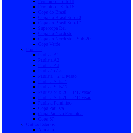
Feminino – Sub-18
Feminino – Sub-16
Copa do Brasil
Copa do Brasil Sub-20
Copa do Brasil Sub-17
Supercopa Rei
Copa do Nordeste
Copa do Nordeste – Sub-20
Copa Verde
Paulistas
Paulista A1
Paulista A2
Paulista A3
Paulistão A4
Paulista – 2ª Divisão
Paulista Sub-15
Paulista Sub-17
Paulista Sub-20 – 1ª Divisão
Paulista Sub-20 – 2ª Divisão
Paulista Feminino
Copa Paulista
Copa Paulista Feminina
Copa SP
Outros Estados
Acreano