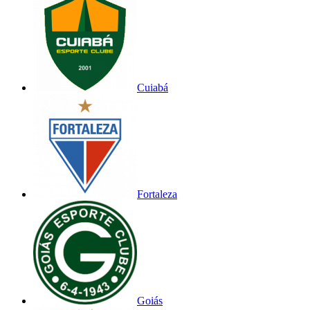
Cuiabá
Fortaleza
Goiás