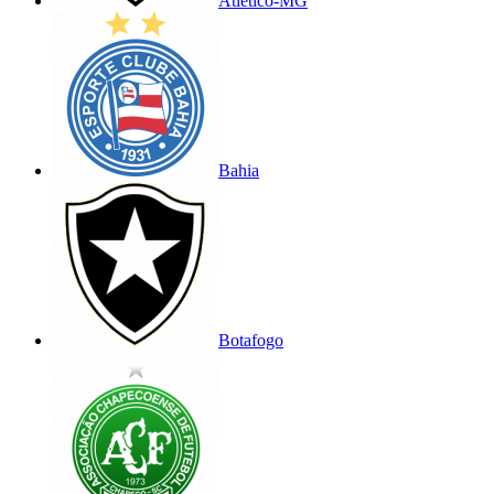
Atlético-MG
Bahia
Botafogo