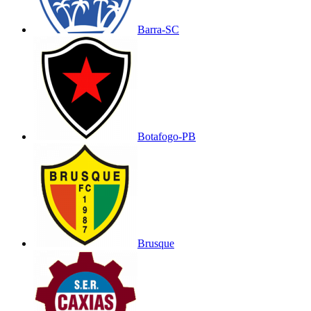
Barra-SC
Botafogo-PB
Brusque