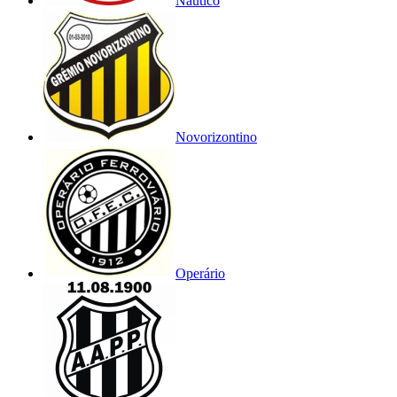
Náutico
Novorizontino
Operário