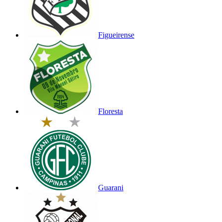
Figueirense
Floresta
Guarani