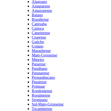
Alagoano
Amapaense
Amazonense
Baiano
Brasiliense
Capixaba
Carioca
Catarinense
Cearense
Gaúcho
Goiano
Maranhense
Mato-Grossense
Mineiro
Paraense
Paraibano
Paranaense
Pernambucano
Piauiense
Potiguar
Rondoniense
Roraimense
Sergipano
Sul-Mato-Grossense
Tocantinense