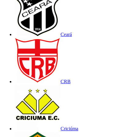
Ceará
CRB
Criciúma