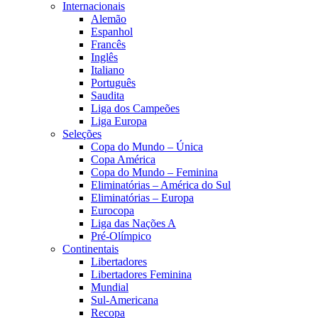
Internacionais
Alemão
Espanhol
Francês
Inglês
Italiano
Português
Saudita
Liga dos Campeões
Liga Europa
Seleções
Copa do Mundo – Única
Copa América
Copa do Mundo – Feminina
Eliminatórias – América do Sul
Eliminatórias – Europa
Eurocopa
Liga das Nações A
Pré-Olímpico
Continentais
Libertadores
Libertadores Feminina
Mundial
Sul-Americana
Recopa