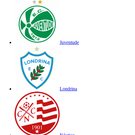
Juventude
Londrina