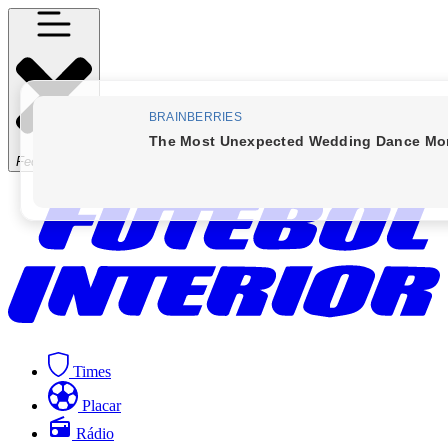
Fechar Menu
Times
Placar
Rádio