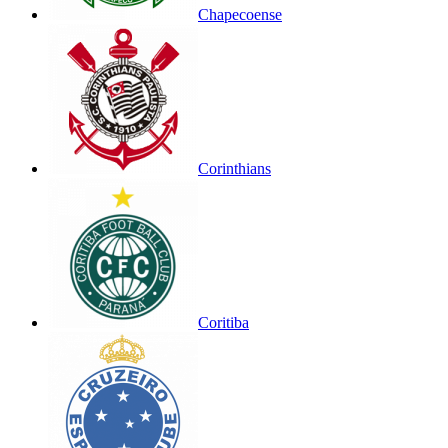
Chapecoense
Corinthians
Coritiba