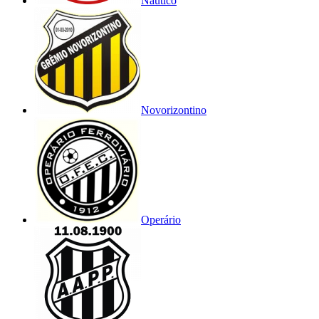
Náutico
Novorizontino
Operário