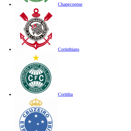
Chapecoense
Corinthians
Coritiba