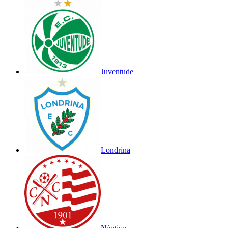
Juventude
Londrina