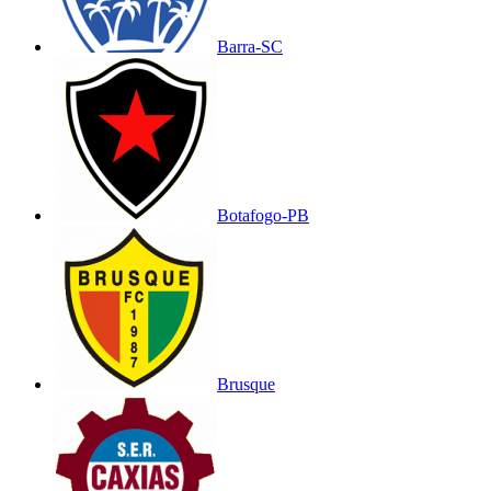
Barra-SC
Botafogo-PB
Brusque