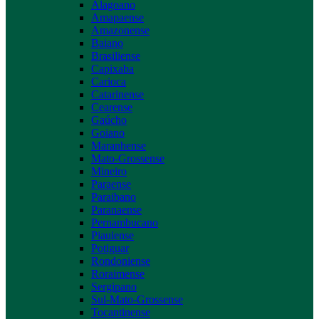
Alagoano
Amapaense
Amazonense
Baiano
Brasiliense
Capixaba
Carioca
Catarinense
Cearense
Gaúcho
Goiano
Maranhense
Mato-Grossense
Mineiro
Paraense
Paraibano
Paranaense
Pernambucano
Piauiense
Potiguar
Rondoniense
Roraimense
Sergipano
Sul-Mato-Grossense
Tocantinense