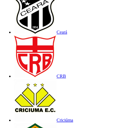
Ceará
CRB
Criciúma