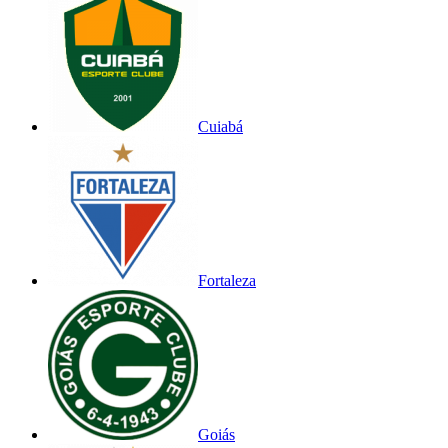
Cuiabá
Fortaleza
Goiás