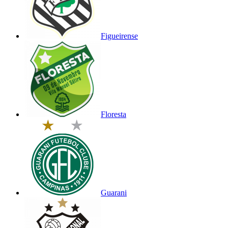
Figueirense
Floresta
Guarani