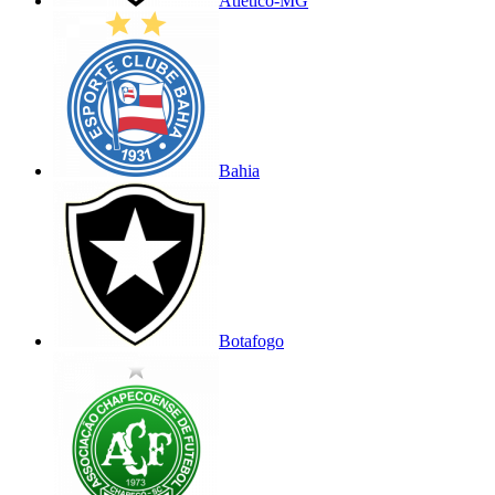
Atlético-MG
Bahia
Botafogo