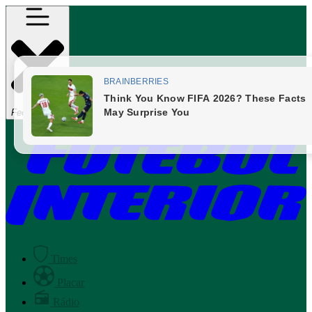
Fechar Menu
Times
Placar
Rádio