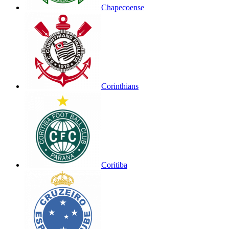
Chapecoense
Corinthians
Coritiba