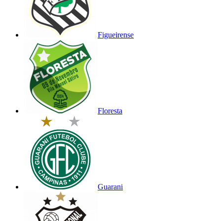
Figueirense
Floresta
Guarani