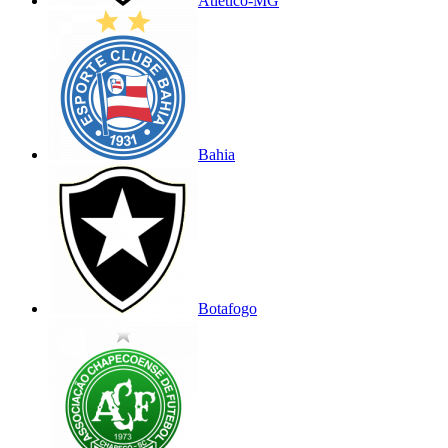
Atlético-MG
Bahia
Botafogo