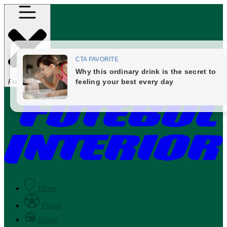
Fechar Menu
Times
Placar
Rádio