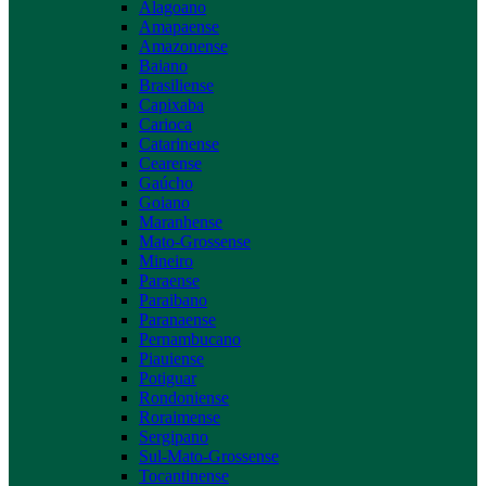
Alagoano
Amapaense
Amazonense
Baiano
Brasiliense
Capixaba
Carioca
Catarinense
Cearense
Gaúcho
Goiano
Maranhense
Mato-Grossense
Mineiro
Paraense
Paraibano
Paranaense
Pernambucano
Piauiense
Potiguar
Rondoniense
Roraimense
Sergipano
Sul-Mato-Grossense
Tocantinense