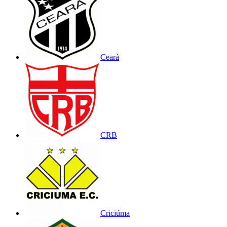
Ceará
CRB
Criciúma