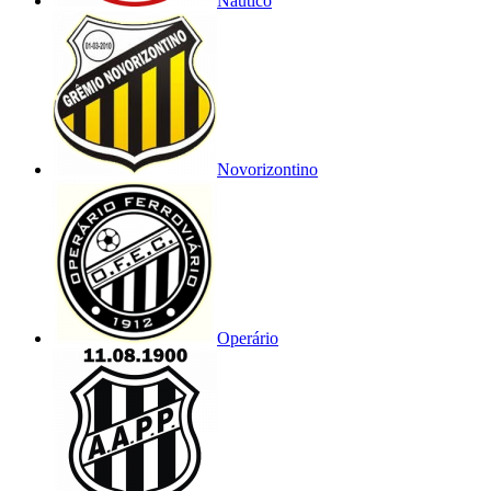
Náutico
Novorizontino
Operário