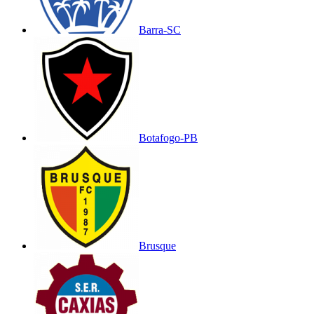
Barra-SC
Botafogo-PB
Brusque