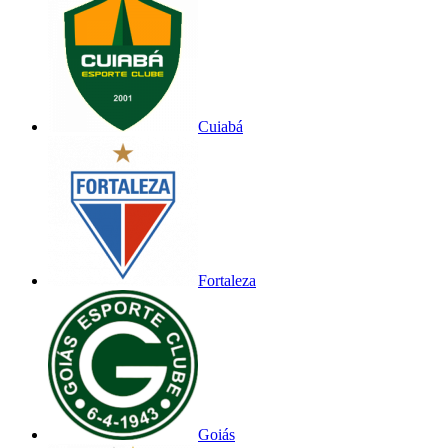
Cuiabá
Fortaleza
Goiás