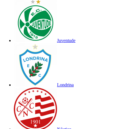
Juventude
Londrina