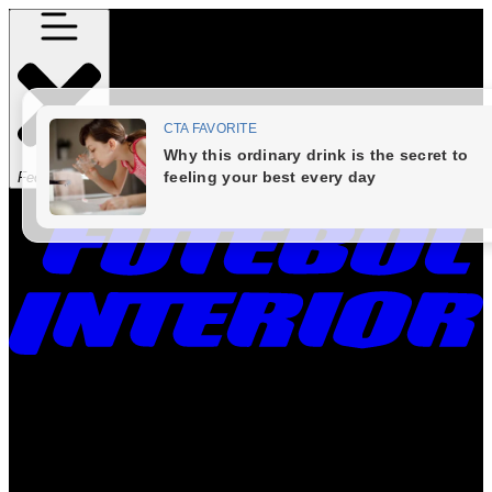
Fechar Menu
Times
Placar
Rádio