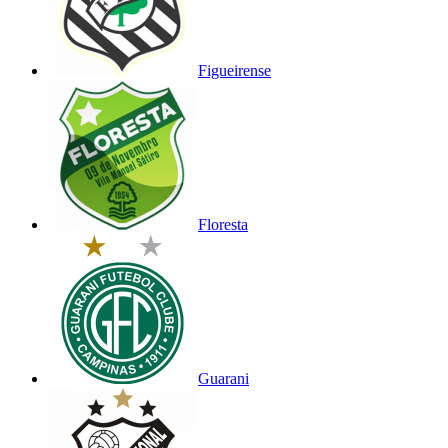
Figueirense
Floresta
Guarani