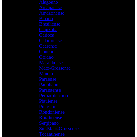
Alagoano
Amapaense
Amazonense
Baiano
Brasiliense
Capixaba
Carioca
Catarinense
Cearense
Gaúcho
Goiano
Maranhense
Mato-Grossense
Mineiro
Paraense
Paraibano
Paranaense
Pernambucano
Piauiense
Potiguar
Rondoniense
Roraimense
Sergipano
Sul-Mato-Grossense
Tocantinense