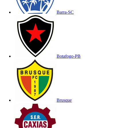
Barra-SC
Botafogo-PB
Brusque