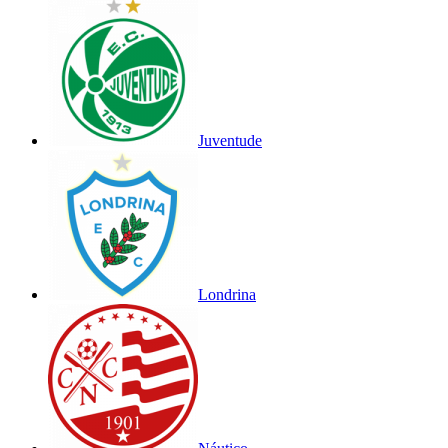
Juventude
Londrina