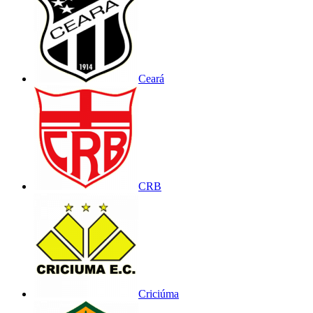
Ceará
CRB
Criciúma