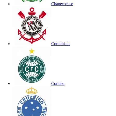
Chapecoense
Corinthians
Coritiba