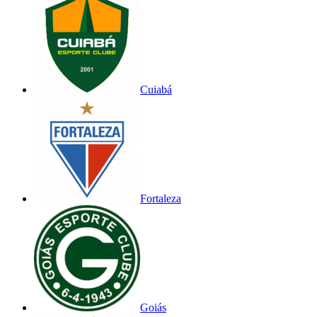
Cuiabá
Fortaleza
Goiás