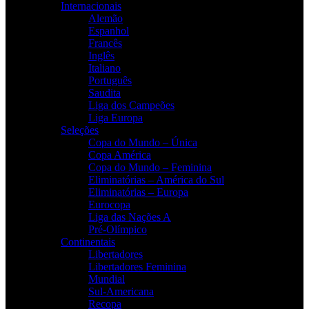
Internacionais
Alemão
Espanhol
Francês
Inglês
Italiano
Português
Saudita
Liga dos Campeões
Liga Europa
Seleções
Copa do Mundo – Única
Copa América
Copa do Mundo – Feminina
Eliminatórias – América do Sul
Eliminatórias – Europa
Eurocopa
Liga das Nações A
Pré-Olímpico
Continentais
Libertadores
Libertadores Feminina
Mundial
Sul-Americana
Recopa