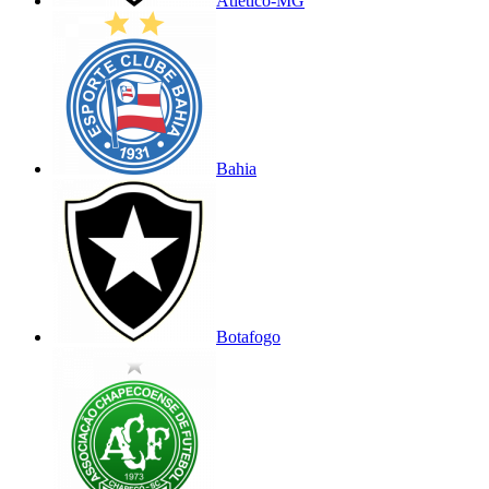
Atlético-MG
Bahia
Botafogo