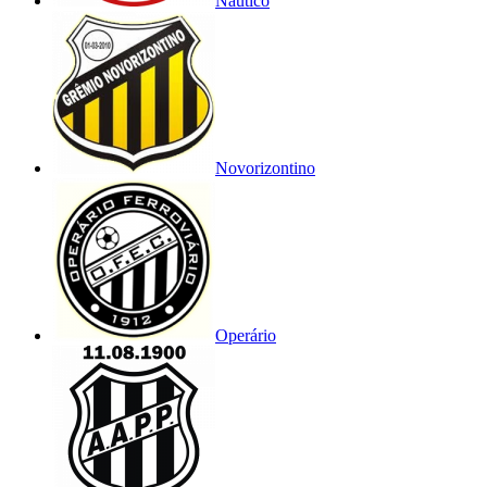
Náutico
Novorizontino
Operário