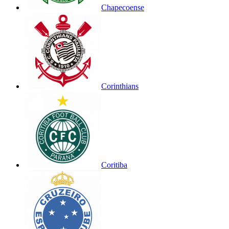
Chapecoense
Corinthians
Coritiba