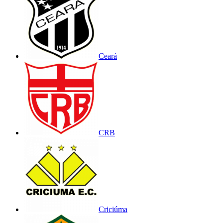
Ceará
CRB
Criciúma