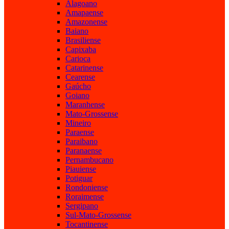
Alagoano
Amapaense
Amazonense
Baiano
Brasiliense
Capixaba
Carioca
Catarinense
Cearense
Gaúcho
Goiano
Maranhense
Mato-Grossense
Mineiro
Paraense
Paraibano
Paranaense
Pernambucano
Piauiense
Potiguar
Rondoniense
Roraimense
Sergipano
Sul-Mato-Grossense
Tocantinense