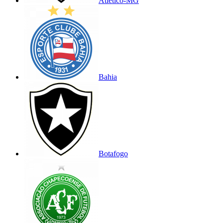
Atlético-MG
Bahia
Botafogo