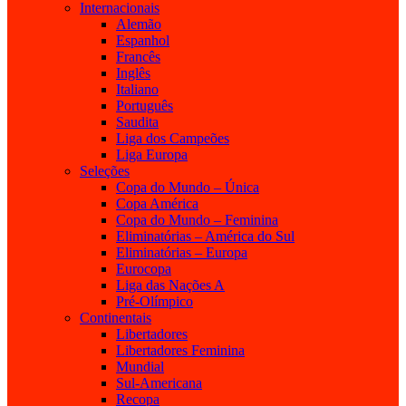
Internacionais
Alemão
Espanhol
Francês
Inglês
Italiano
Português
Saudita
Liga dos Campeões
Liga Europa
Seleções
Copa do Mundo – Única
Copa América
Copa do Mundo – Feminina
Eliminatórias – América do Sul
Eliminatórias – Europa
Eurocopa
Liga das Nações A
Pré-Olímpico
Continentais
Libertadores
Libertadores Feminina
Mundial
Sul-Americana
Recopa