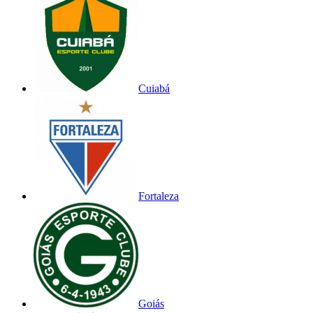
Cuiabá
Fortaleza
Goiás