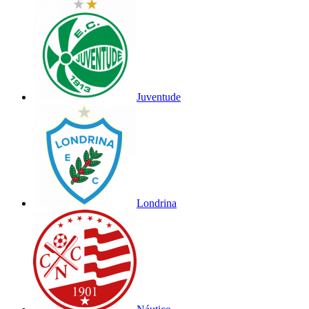
Juventude
Londrina