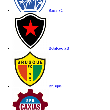
Barra-SC
Botafogo-PB
Brusque