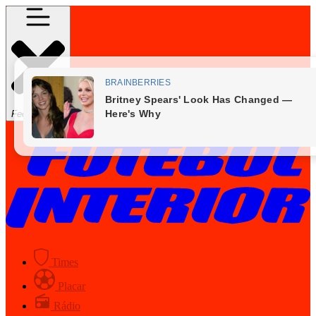
Fechar Menu
Times
Placar
Rádio