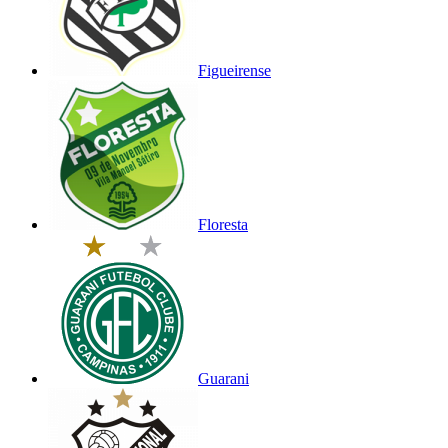
Figueirense
Floresta
Guarani