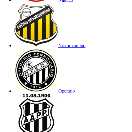
Náutico
Novorizontino
Operário