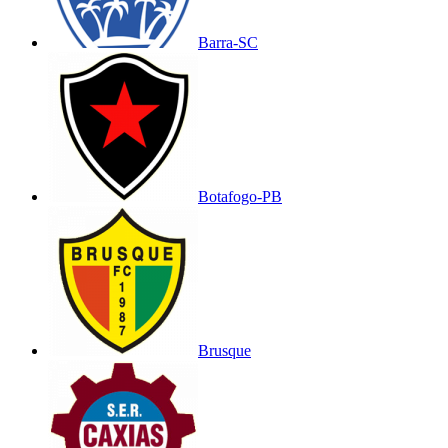
Barra-SC
Botafogo-PB
Brusque