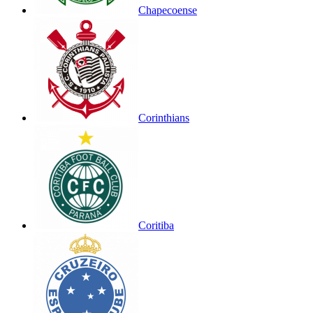
Chapecoense
Corinthians
Coritiba