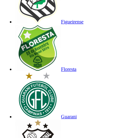
Figueirense
Floresta
Guarani