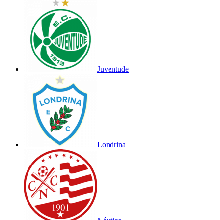
Juventude
Londrina