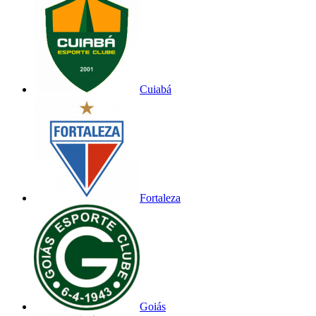
Cuiabá
Fortaleza
Goiás