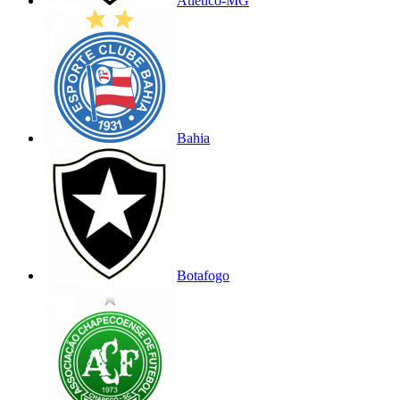
Atlético-MG
Bahia
Botafogo