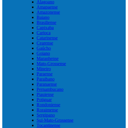
Alagoano
Amapaense
Amazonense
Baiano
Brasiliense
Capixaba
Carioca
Catarinense
Cearense
Gaúcho
Goiano
Maranhense
Mato-Grossense
Mineiro
Paraense
Paraibano
Paranaense
Pernambucano
Piauiense
Potiguar
Rondoniense
Roraimense
Sergipano
Sul-Mato-Grossense
Tocantinense