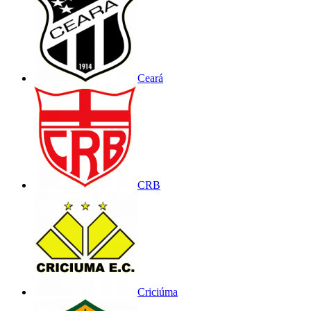
Ceará
CRB
Criciúma