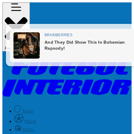
Fechar Menu
Times
Placar
Rádio