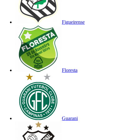
Figueirense
Floresta
Guarani