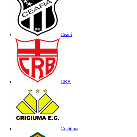
Ceará
CRB
Criciúma