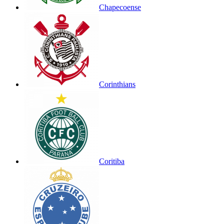
Chapecoense
Corinthians
Coritiba