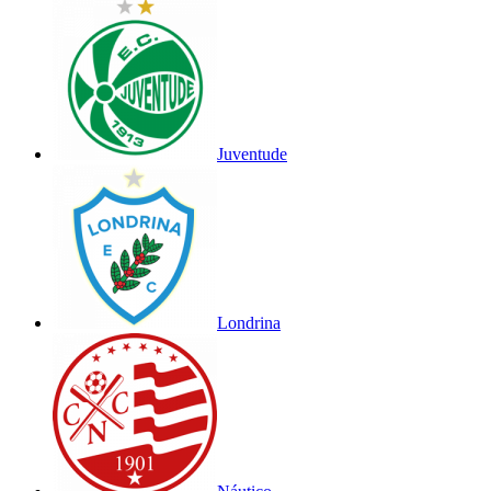
Juventude
Londrina