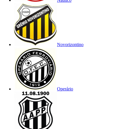
Náutico
Novorizontino
Operário