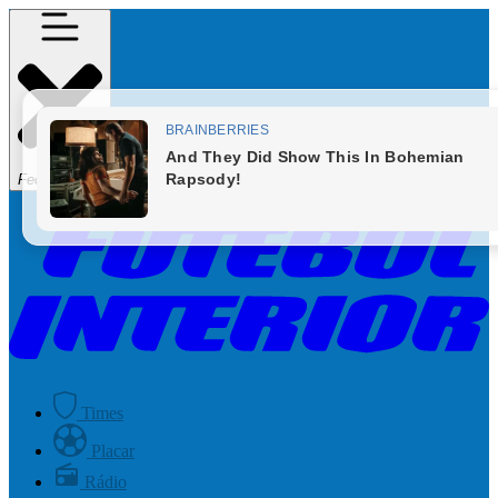
Fechar Menu
Times
Placar
Rádio