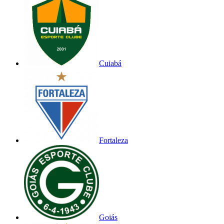
Cuiabá
Fortaleza
Goiás