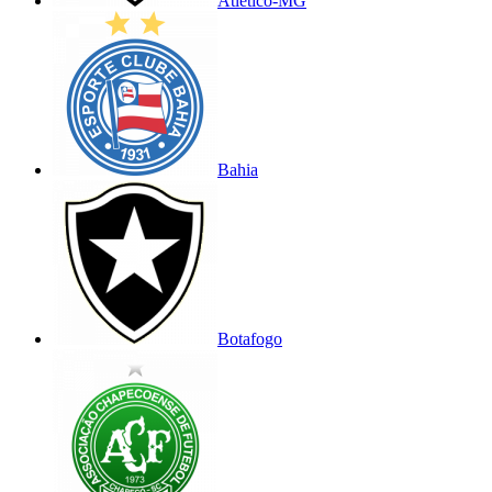
Atlético-MG
Bahia
Botafogo