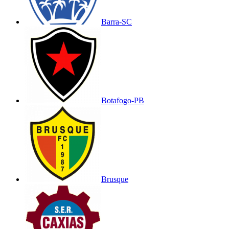
Barra-SC
Botafogo-PB
Brusque