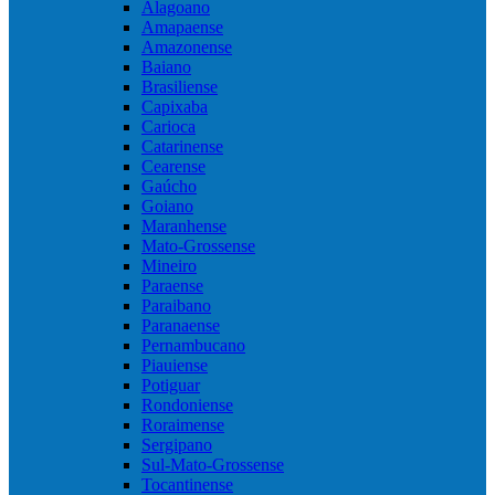
Alagoano
Amapaense
Amazonense
Baiano
Brasiliense
Capixaba
Carioca
Catarinense
Cearense
Gaúcho
Goiano
Maranhense
Mato-Grossense
Mineiro
Paraense
Paraibano
Paranaense
Pernambucano
Piauiense
Potiguar
Rondoniense
Roraimense
Sergipano
Sul-Mato-Grossense
Tocantinense