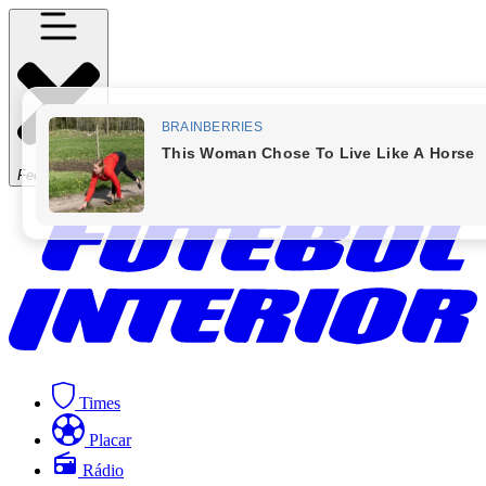
Fechar Menu
Times
Placar
Rádio