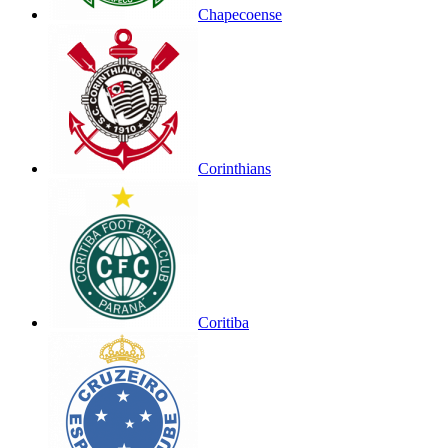
Chapecoense
Corinthians
Coritiba