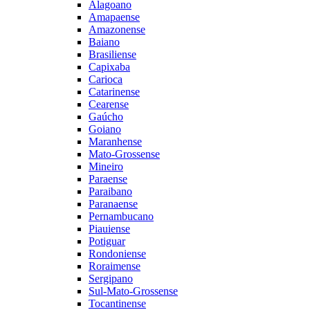
Alagoano
Amapaense
Amazonense
Baiano
Brasiliense
Capixaba
Carioca
Catarinense
Cearense
Gaúcho
Goiano
Maranhense
Mato-Grossense
Mineiro
Paraense
Paraibano
Paranaense
Pernambucano
Piauiense
Potiguar
Rondoniense
Roraimense
Sergipano
Sul-Mato-Grossense
Tocantinense