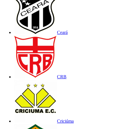
Ceará
CRB
Criciúma