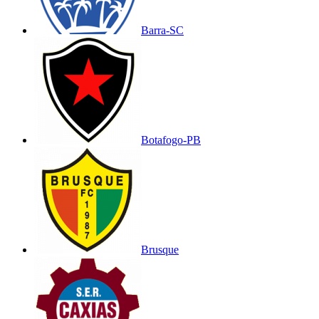
Barra-SC
Botafogo-PB
Brusque