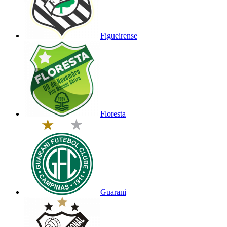
Figueirense
Floresta
Guarani