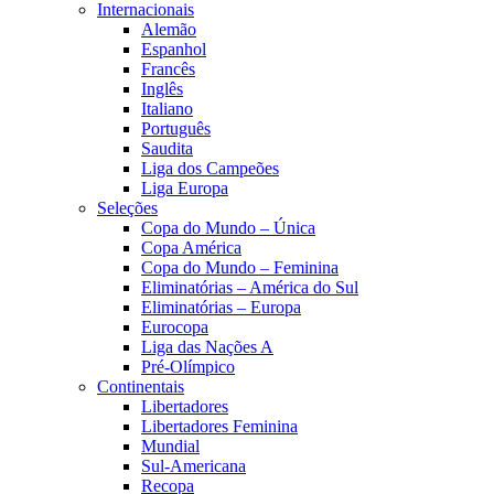
Internacionais
Alemão
Espanhol
Francês
Inglês
Italiano
Português
Saudita
Liga dos Campeões
Liga Europa
Seleções
Copa do Mundo – Única
Copa América
Copa do Mundo – Feminina
Eliminatórias – América do Sul
Eliminatórias – Europa
Eurocopa
Liga das Nações A
Pré-Olímpico
Continentais
Libertadores
Libertadores Feminina
Mundial
Sul-Americana
Recopa