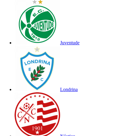
Juventude
Londrina