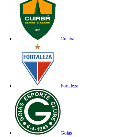
Cuiabá
Fortaleza
Goiás