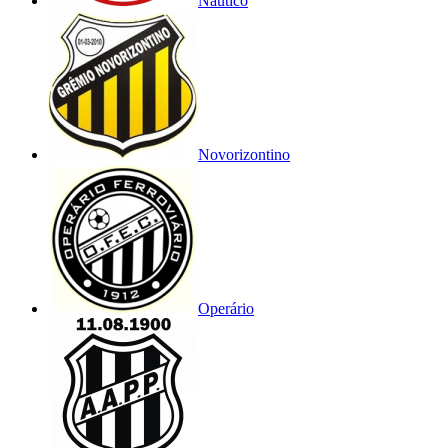
Náutico
Novorizontino
Operário