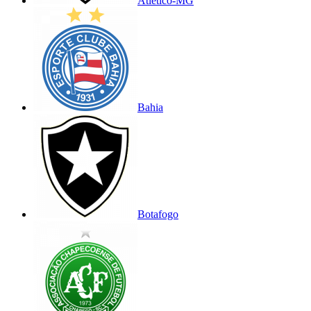
Atlético-MG
Bahia
Botafogo