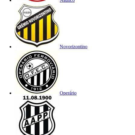
Náutico
Novorizontino
Operário