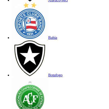
Atlético-MG
Bahia
Botafogo