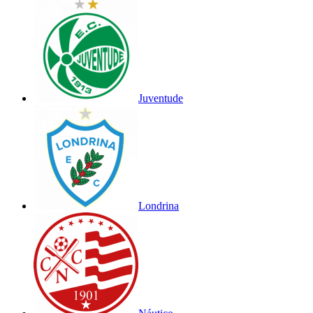
Juventude
Londrina