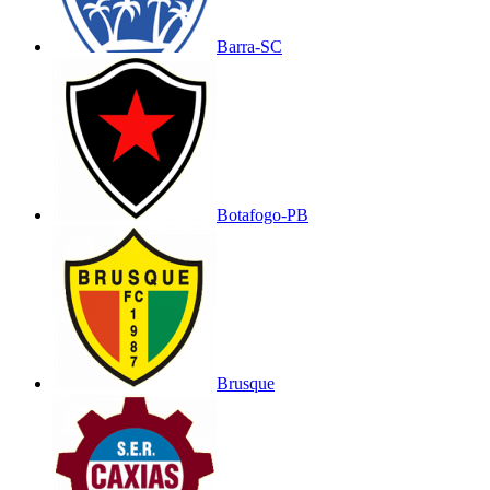
Barra-SC
Botafogo-PB
Brusque