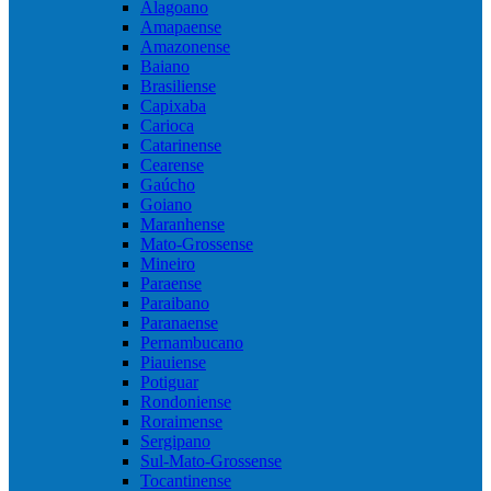
Alagoano
Amapaense
Amazonense
Baiano
Brasiliense
Capixaba
Carioca
Catarinense
Cearense
Gaúcho
Goiano
Maranhense
Mato-Grossense
Mineiro
Paraense
Paraibano
Paranaense
Pernambucano
Piauiense
Potiguar
Rondoniense
Roraimense
Sergipano
Sul-Mato-Grossense
Tocantinense