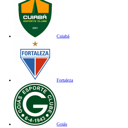
Cuiabá
Fortaleza
Goiás