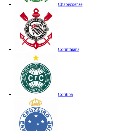
Chapecoense
Corinthians
Coritiba