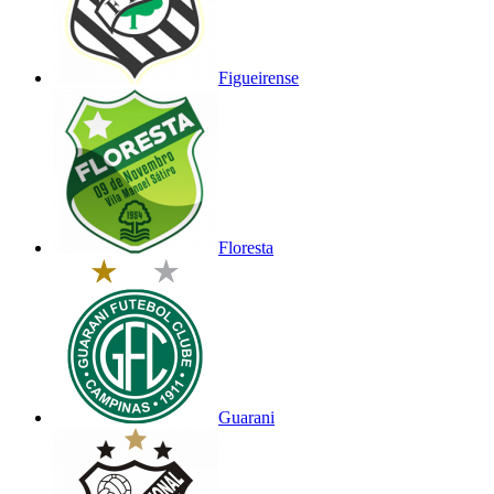
Figueirense
Floresta
Guarani