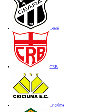
Ceará
CRB
Criciúma