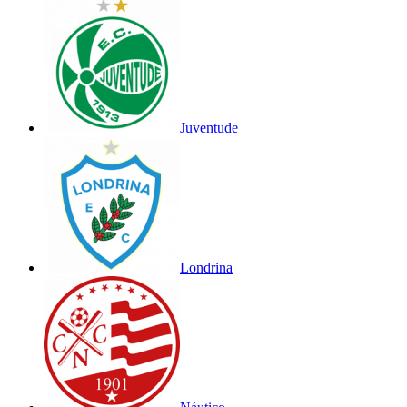
Juventude
Londrina