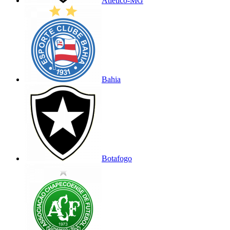
Atlético-MG
Bahia
Botafogo