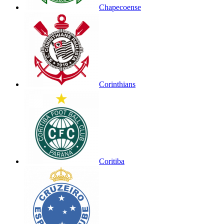
Chapecoense
Corinthians
Coritiba