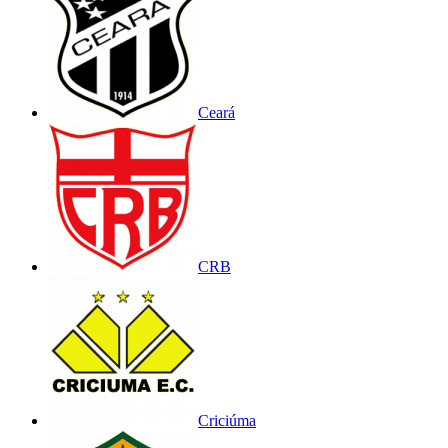
Ceará
CRB
Criciúma