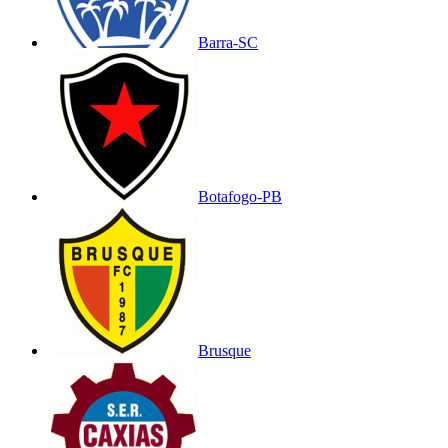
Barra-SC
Botafogo-PB
Brusque