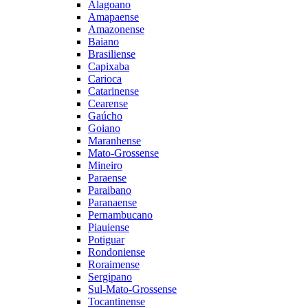
Alagoano
Amapaense
Amazonense
Baiano
Brasiliense
Capixaba
Carioca
Catarinense
Cearense
Gaúcho
Goiano
Maranhense
Mato-Grossense
Mineiro
Paraense
Paraibano
Paranaense
Pernambucano
Piauiense
Potiguar
Rondoniense
Roraimense
Sergipano
Sul-Mato-Grossense
Tocantinense