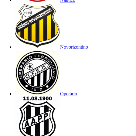
Náutico
Novorizontino
Operário