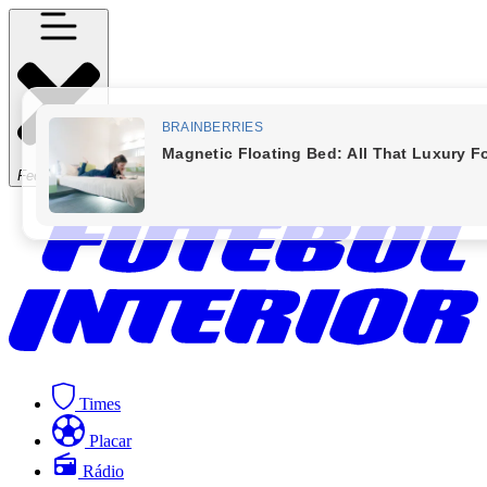
Fechar Menu
Times
Placar
Rádio