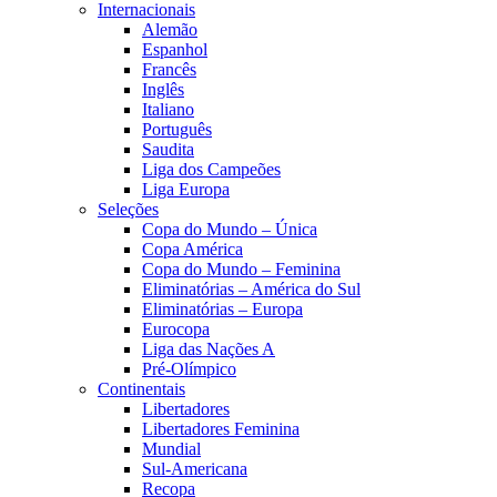
Internacionais
Alemão
Espanhol
Francês
Inglês
Italiano
Português
Saudita
Liga dos Campeões
Liga Europa
Seleções
Copa do Mundo – Única
Copa América
Copa do Mundo – Feminina
Eliminatórias – América do Sul
Eliminatórias – Europa
Eurocopa
Liga das Nações A
Pré-Olímpico
Continentais
Libertadores
Libertadores Feminina
Mundial
Sul-Americana
Recopa