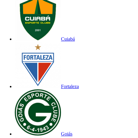
Cuiabá
Fortaleza
Goiás