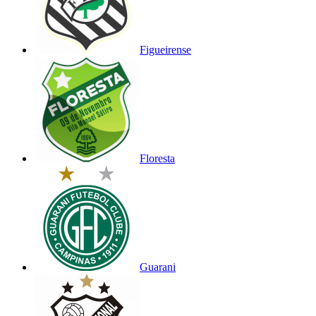
Figueirense
Floresta
Guarani