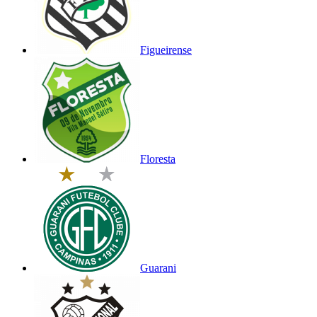
Figueirense
Floresta
Guarani