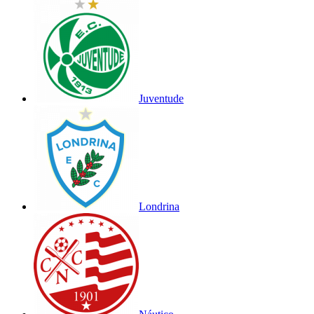
Juventude
Londrina