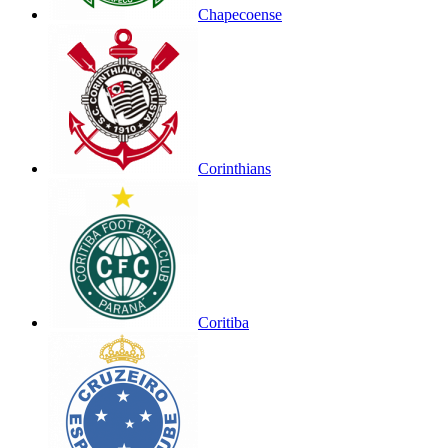
Chapecoense
Corinthians
Coritiba