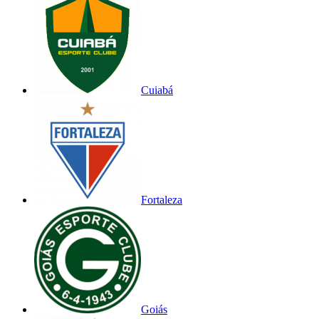
Cuiabá
Fortaleza
Goiás