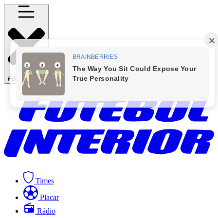
Fechar Menu
Times
Placar
Rádio