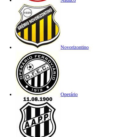
Náutico
Novorizontino
Operário