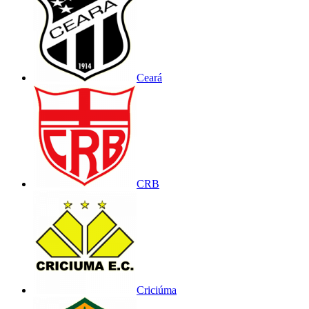
Ceará
CRB
Criciúma