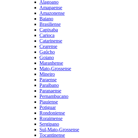
Alagoano
Amapaense
Amazonense
Baiano
Brasiliense
Capixaba
Carioca
Catarinense
Cearense
Gaúcho
Goiano
Maranhense
Mato-Grossense
Mineiro
Paraense
Paraibano
Paranaense
Pernambucano
Piauiense
Potiguar
Rondoniense
Roraimense
Sergipano
Sul-Mato-Grossense
Tocantinense