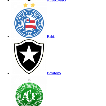
Atlético-MG
Bahia
Botafogo