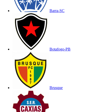
Barra-SC
Botafogo-PB
Brusque