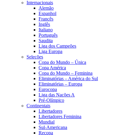
Internacionais
Alemão
Espanhol
Francês
Inglês
Italiano
Português
Saudita
Liga dos Campeões
Liga Europa
Seleções
Copa do Mundo – Única
Copa América
Copa do Mundo – Feminina
Eliminatórias – América do Sul
Eliminatórias – Europa
Eurocopa
Liga das Nações A
Pré-Olímpico
Continentais
Libertadores
Libertadores Feminina
Mundial
Sul-Americana
Recopa