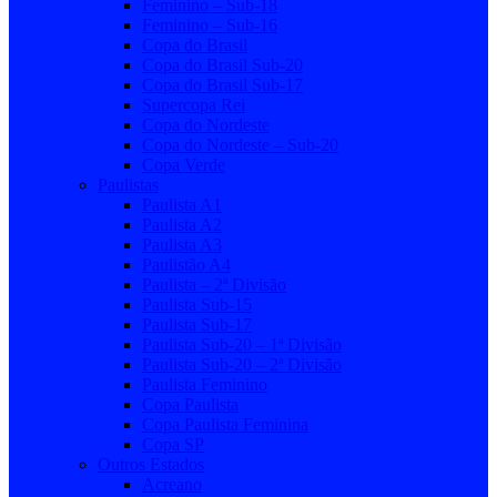
Feminino – Sub-18
Feminino – Sub-16
Copa do Brasil
Copa do Brasil Sub-20
Copa do Brasil Sub-17
Supercopa Rei
Copa do Nordeste
Copa do Nordeste – Sub-20
Copa Verde
Paulistas
Paulista A1
Paulista A2
Paulista A3
Paulistão A4
Paulista – 2ª Divisão
Paulista Sub-15
Paulista Sub-17
Paulista Sub-20 – 1ª Divisão
Paulista Sub-20 – 2ª Divisão
Paulista Feminino
Copa Paulista
Copa Paulista Feminina
Copa SP
Outros Estados
Acreano