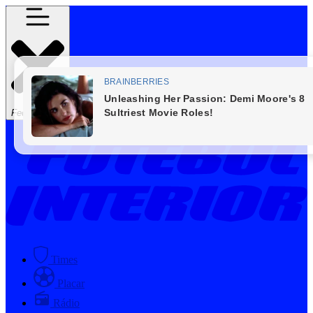
Fechar Menu
Times
Placar
Rádio