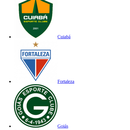
Cuiabá
Fortaleza
Goiás