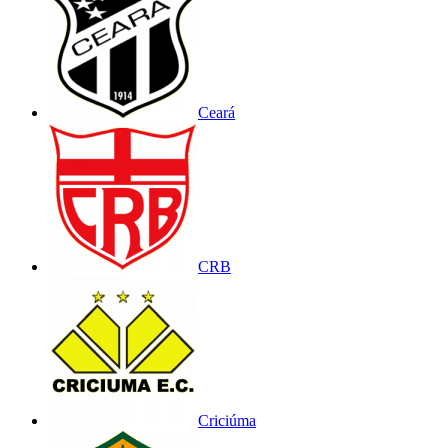
Ceará
CRB
Criciúma