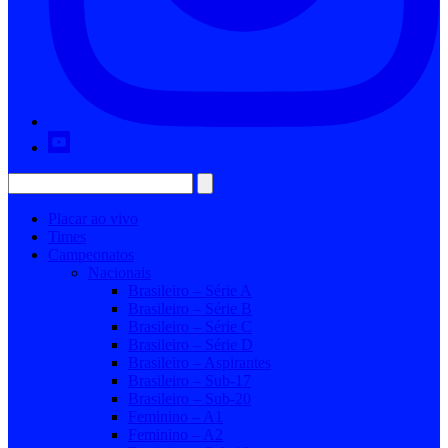
Placar ao vivo
Times
Campeonatos
Nacionais
Brasileiro – Série A
Brasileiro – Série B
Brasileiro – Série C
Brasileiro – Série D
Brasileiro – Aspirantes
Brasileiro – Sub-17
Brasileiro – Sub-20
Feminino – A1
Feminino – A2