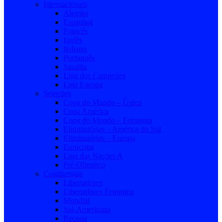
Internacionais
Alemão
Espanhol
Francês
Inglês
Italiano
Português
Saudita
Liga dos Campeões
Liga Europa
Seleções
Copa do Mundo – Única
Copa América
Copa do Mundo – Feminina
Eliminatórias – América do Sul
Eliminatórias – Europa
Eurocopa
Liga das Nações A
Pré-Olímpico
Continentais
Libertadores
Libertadores Feminina
Mundial
Sul-Americana
Recopa