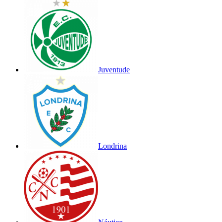
Juventude
Londrina