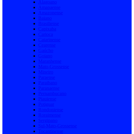
Alagoano
Amapaense
Amazonense
Baiano
Brasiliense
Capixaba
Carioca
Catarinense
Cearense
Gaúcho
Goiano
Maranhense
Mato-Grossense
Mineiro
Paraense
Paraibano
Paranaense
Pernambucano
Piauiense
Potiguar
Rondoniense
Roraimense
Sergipano
Sul-Mato-Grossense
Tocantinense