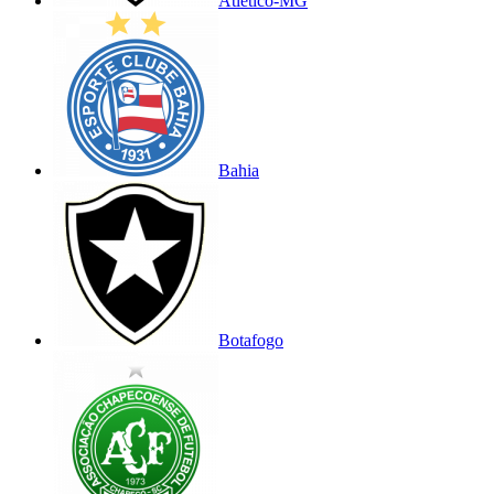
Atlético-MG
Bahia
Botafogo