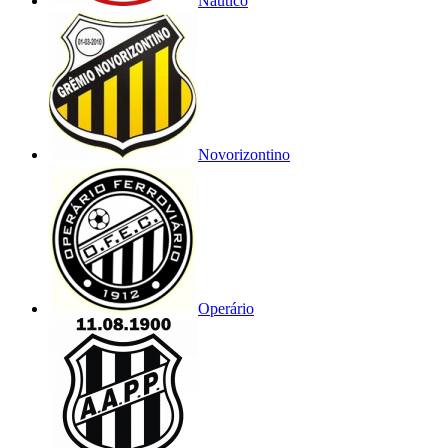
Náutico
Novorizontino
Operário