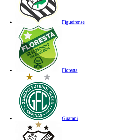
Figueirense
Floresta
Guarani