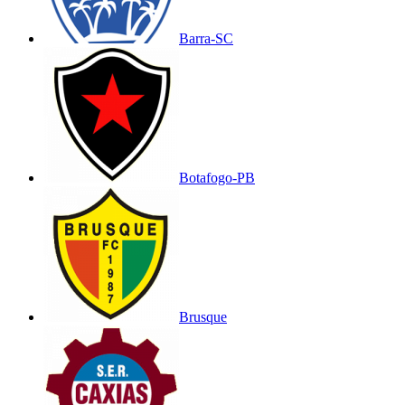
Barra-SC
Botafogo-PB
Brusque