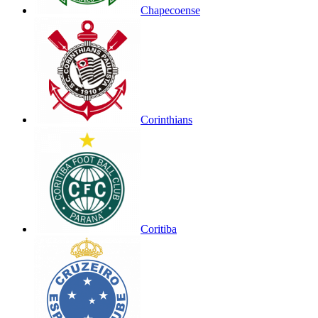
Chapecoense
Corinthians
Coritiba