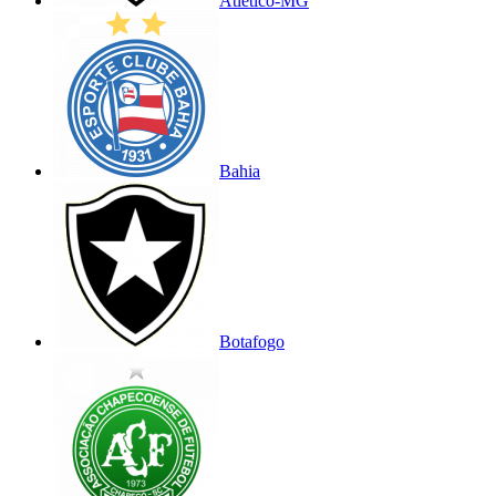
Atlético-MG
Bahia
Botafogo