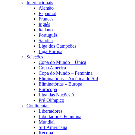
Internacionais
Alemão
Espanhol
Francês
Inglês
Italiano
Português
Saudita
Liga dos Campeões
Liga Europa
Seleções
Copa do Mundo – Única
Copa América
Copa do Mundo – Feminina
Eliminatórias – América do Sul
Eliminatórias – Europa
Eurocopa
Liga das Nações A
Pré-Olímpico
Continentais
Libertadores
Libertadores Feminina
Mundial
Sul-Americana
Recopa