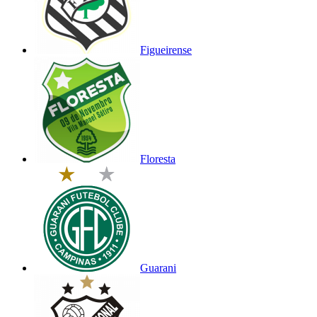
Figueirense
Floresta
Guarani