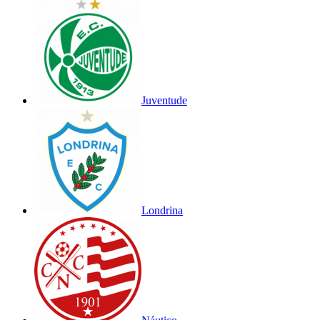
Juventude
Londrina