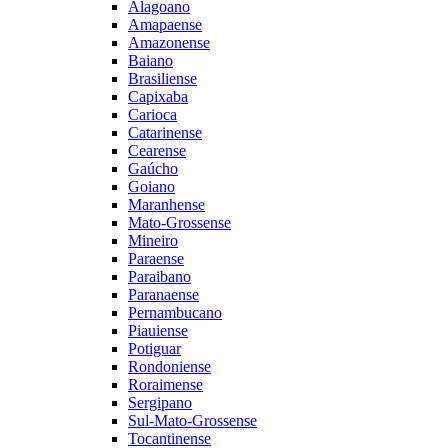
Alagoano
Amapaense
Amazonense
Baiano
Brasiliense
Capixaba
Carioca
Catarinense
Cearense
Gaúcho
Goiano
Maranhense
Mato-Grossense
Mineiro
Paraense
Paraibano
Paranaense
Pernambucano
Piauiense
Potiguar
Rondoniense
Roraimense
Sergipano
Sul-Mato-Grossense
Tocantinense