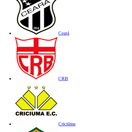
Ceará
CRB
Criciúma