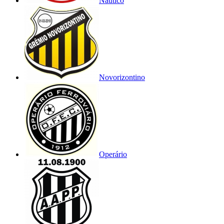
Náutico
Novorizontino
Operário