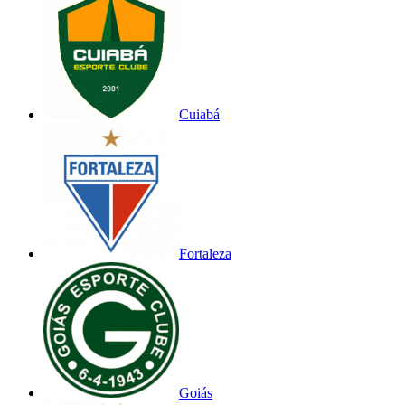
Cuiabá
Fortaleza
Goiás