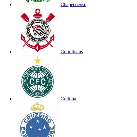
Chapecoense
Corinthians
Coritiba