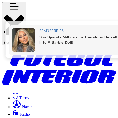
Fechar Menu
Times
Placar
Rádio