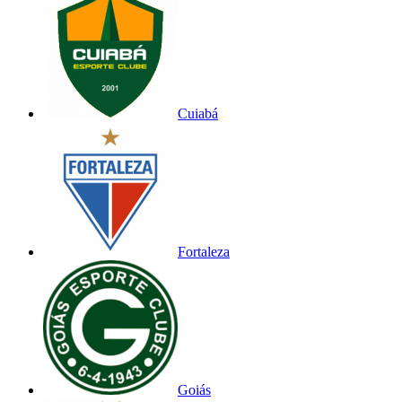
Cuiabá
Fortaleza
Goiás