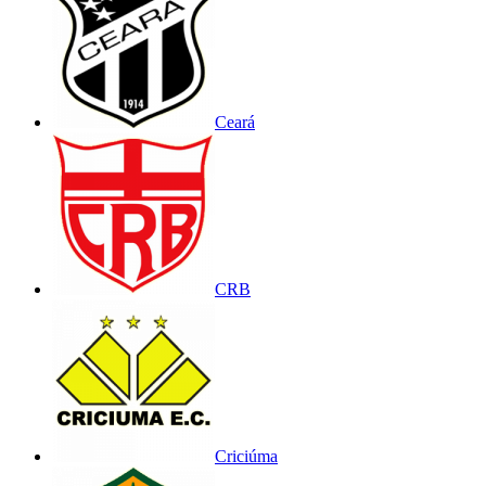
Ceará
CRB
Criciúma