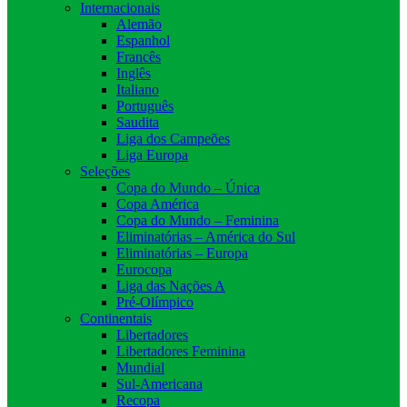
Internacionais
Alemão
Espanhol
Francês
Inglês
Italiano
Português
Saudita
Liga dos Campeões
Liga Europa
Seleções
Copa do Mundo – Única
Copa América
Copa do Mundo – Feminina
Eliminatórias – América do Sul
Eliminatórias – Europa
Eurocopa
Liga das Nações A
Pré-Olímpico
Continentais
Libertadores
Libertadores Feminina
Mundial
Sul-Americana
Recopa