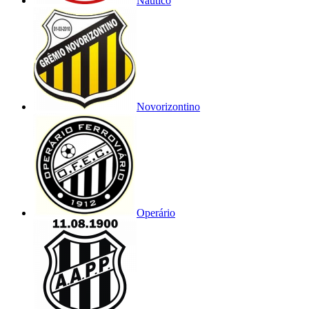
Náutico
Novorizontino
Operário