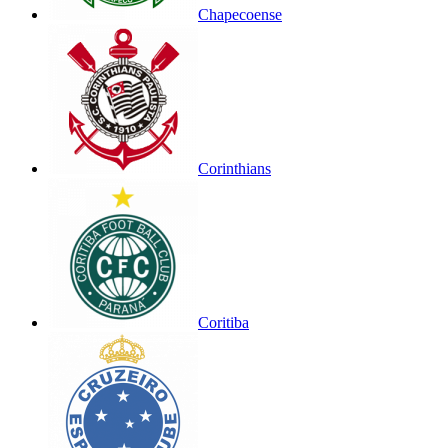
Chapecoense
Corinthians
Coritiba