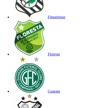
Figueirense
Floresta
Guarani