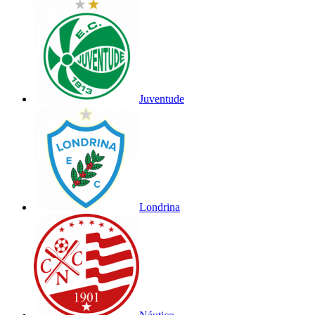
Juventude
Londrina