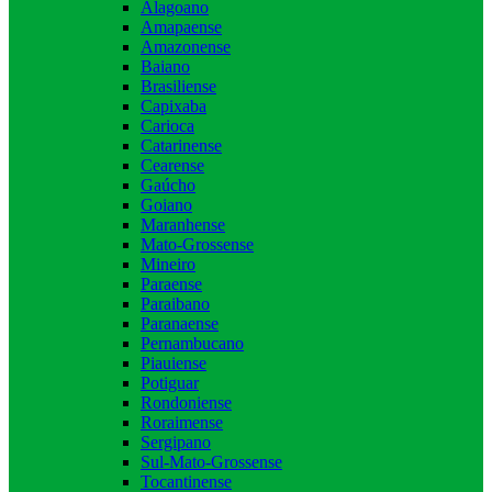
Alagoano
Amapaense
Amazonense
Baiano
Brasiliense
Capixaba
Carioca
Catarinense
Cearense
Gaúcho
Goiano
Maranhense
Mato-Grossense
Mineiro
Paraense
Paraibano
Paranaense
Pernambucano
Piauiense
Potiguar
Rondoniense
Roraimense
Sergipano
Sul-Mato-Grossense
Tocantinense