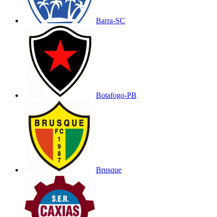
Barra-SC
Botafogo-PB
Brusque