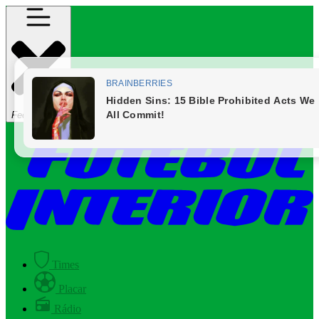
Fechar Menu
Times
Placar
Rádio