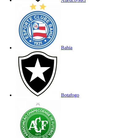
Atlético-MG
Bahia
Botafogo