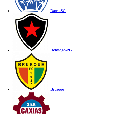
Barra-SC
Botafogo-PB
Brusque