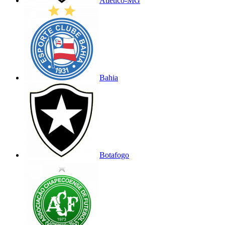
Atlético-MG
Bahia
Botafogo