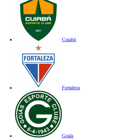
Cuiabá
Fortaleza
Goiás