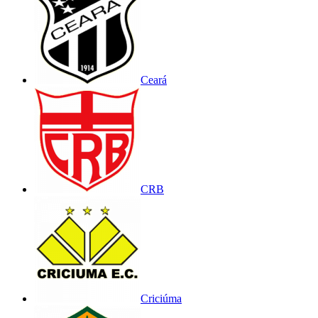
Ceará
CRB
Criciúma