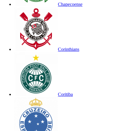
Chapecoense
Corinthians
Coritiba