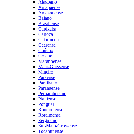
Alagoano
Amapaense
Amazonense
Baiano
Brasiliense
Capixaba
Carioca
Catarinense
Cearense
Gaúcho
Goiano
Maranhense
Mato-Grossense
Mineiro
Paraense
Paraibano
Paranaense
Pernambucano
Piauiense
Potiguar
Rondoniense
Roraimense
Sergipano
Sul-Mato-Grossense
Tocantinense