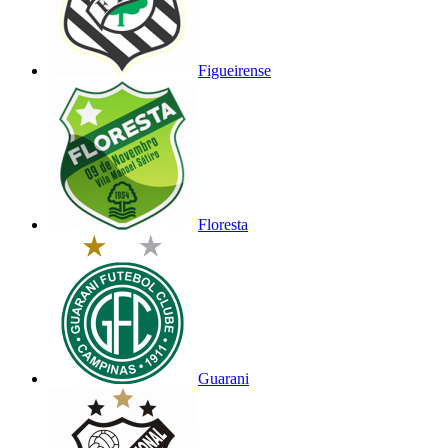
Figueirense
Floresta
Guarani