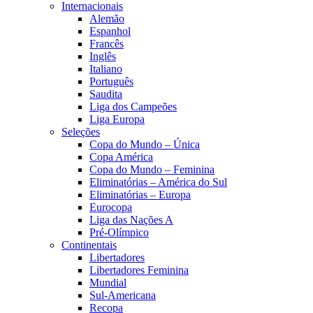
Internacionais
Alemão
Espanhol
Francês
Inglês
Italiano
Português
Saudita
Liga dos Campeões
Liga Europa
Seleções
Copa do Mundo – Única
Copa América
Copa do Mundo – Feminina
Eliminatórias – América do Sul
Eliminatórias – Europa
Eurocopa
Liga das Nações A
Pré-Olímpico
Continentais
Libertadores
Libertadores Feminina
Mundial
Sul-Americana
Recopa