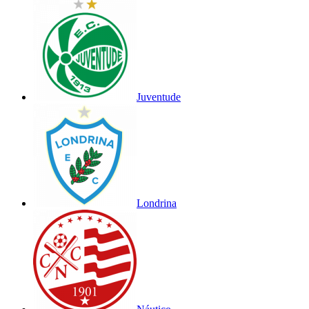
Juventude
Londrina