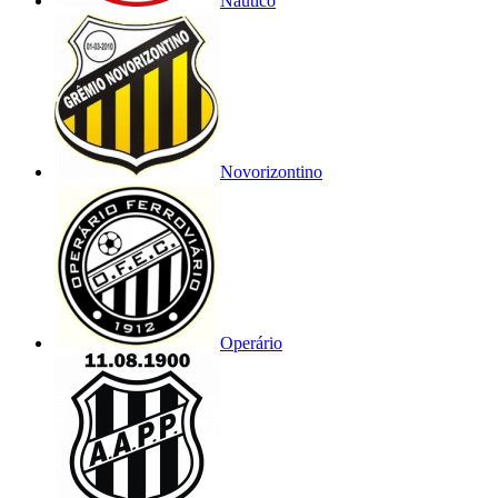
Náutico
Novorizontino
Operário