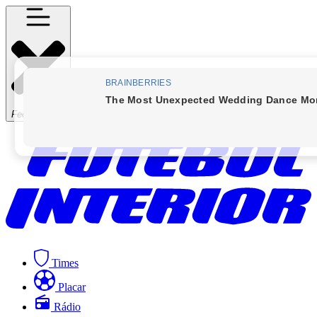
Fechar Menu
Times
Placar
Rádio