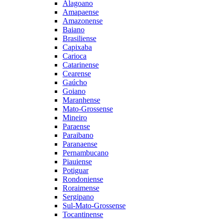
Alagoano
Amapaense
Amazonense
Baiano
Brasiliense
Capixaba
Carioca
Catarinense
Cearense
Gaúcho
Goiano
Maranhense
Mato-Grossense
Mineiro
Paraense
Paraibano
Paranaense
Pernambucano
Piauiense
Potiguar
Rondoniense
Roraimense
Sergipano
Sul-Mato-Grossense
Tocantinense