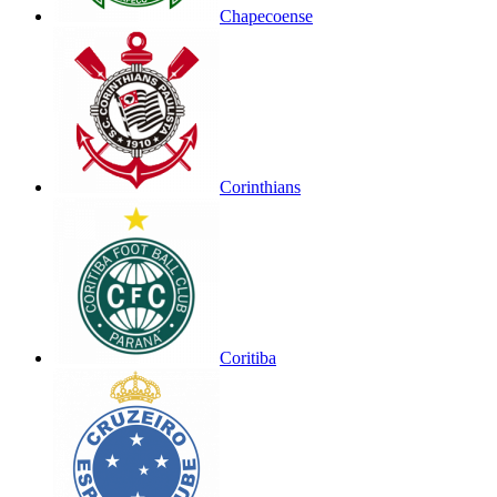
Chapecoense
Corinthians
Coritiba