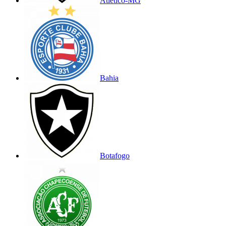
Atlético-MG
Bahia
Botafogo