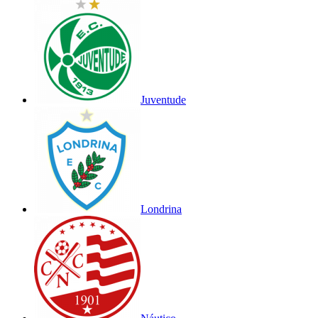
Juventude
Londrina