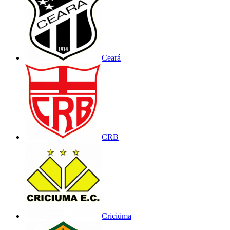
Ceará
CRB
Criciúma