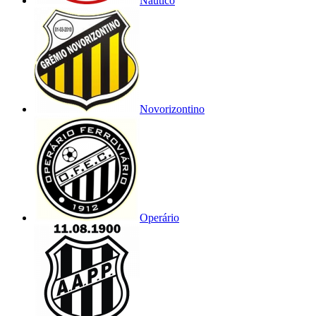
Náutico
Novorizontino
Operário