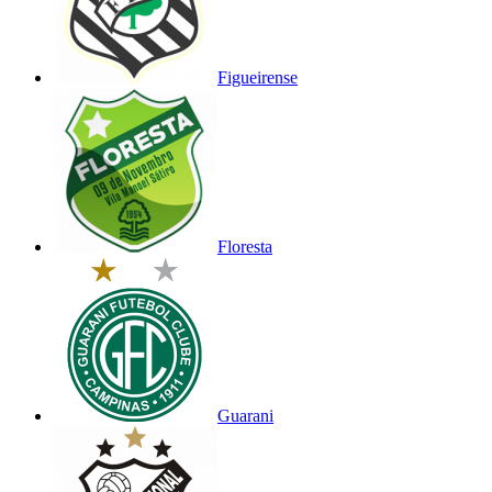
Figueirense
Floresta
Guarani