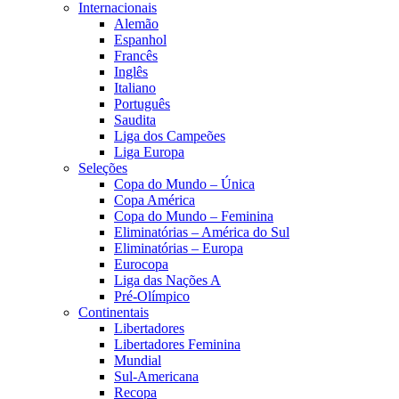
Internacionais
Alemão
Espanhol
Francês
Inglês
Italiano
Português
Saudita
Liga dos Campeões
Liga Europa
Seleções
Copa do Mundo – Única
Copa América
Copa do Mundo – Feminina
Eliminatórias – América do Sul
Eliminatórias – Europa
Eurocopa
Liga das Nações A
Pré-Olímpico
Continentais
Libertadores
Libertadores Feminina
Mundial
Sul-Americana
Recopa