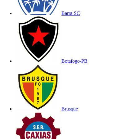
Barra-SC
Botafogo-PB
Brusque