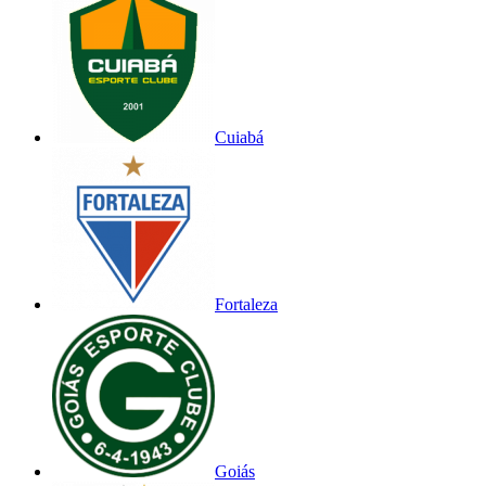
Cuiabá
Fortaleza
Goiás