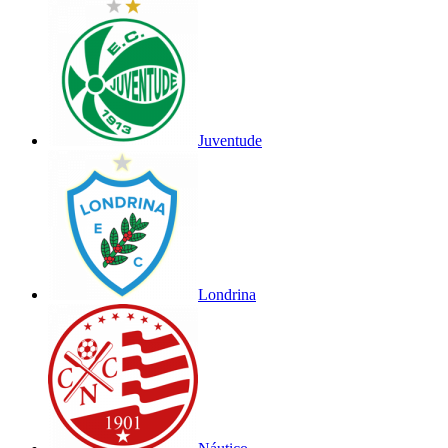
Juventude
Londrina