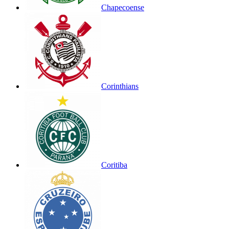
Chapecoense
Corinthians
Coritiba