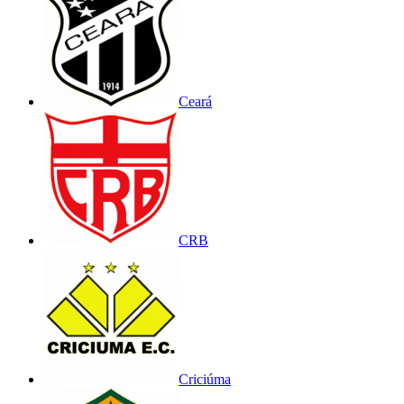
Ceará
CRB
Criciúma