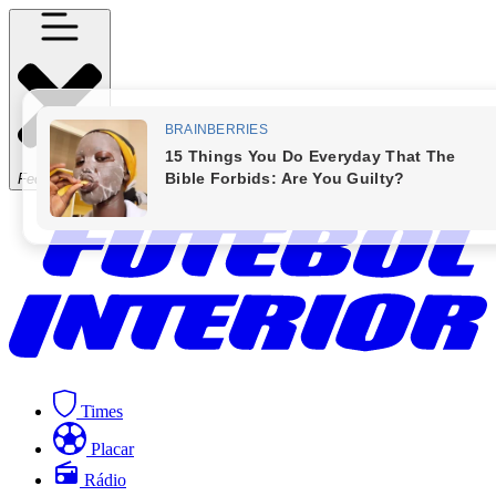
Fechar Menu
Times
Placar
Rádio