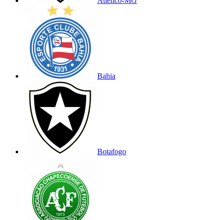
Atlético-MG
Bahia
Botafogo