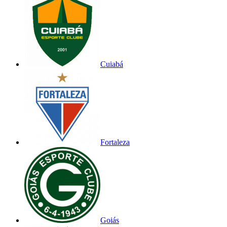
Cuiabá
Fortaleza
Goiás