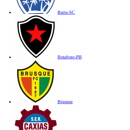
Barra-SC
Botafogo-PB
Brusque