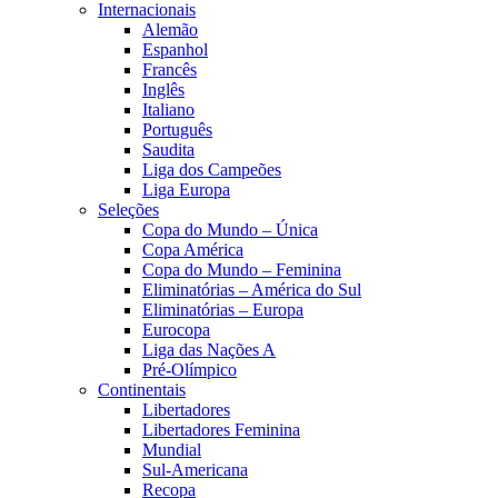
Internacionais
Alemão
Espanhol
Francês
Inglês
Italiano
Português
Saudita
Liga dos Campeões
Liga Europa
Seleções
Copa do Mundo – Única
Copa América
Copa do Mundo – Feminina
Eliminatórias – América do Sul
Eliminatórias – Europa
Eurocopa
Liga das Nações A
Pré-Olímpico
Continentais
Libertadores
Libertadores Feminina
Mundial
Sul-Americana
Recopa