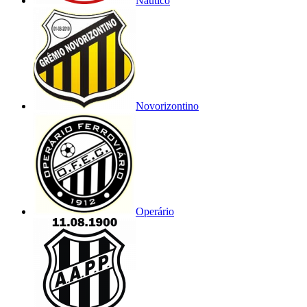
Náutico
Novorizontino
Operário