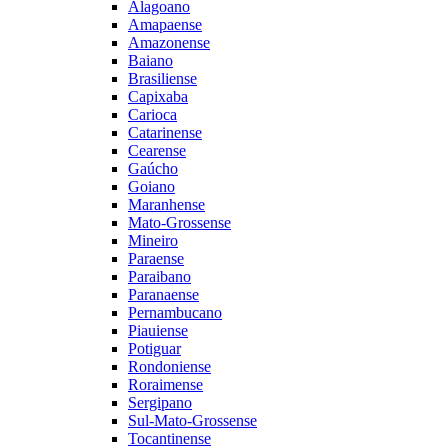
Alagoano
Amapaense
Amazonense
Baiano
Brasiliense
Capixaba
Carioca
Catarinense
Cearense
Gaúcho
Goiano
Maranhense
Mato-Grossense
Mineiro
Paraense
Paraibano
Paranaense
Pernambucano
Piauiense
Potiguar
Rondoniense
Roraimense
Sergipano
Sul-Mato-Grossense
Tocantinense