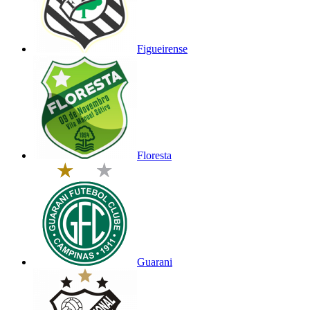
Figueirense
Floresta
Guarani