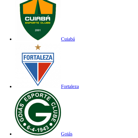
Cuiabá
Fortaleza
Goiás