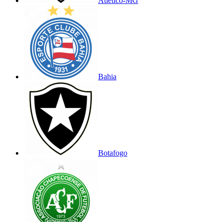
Atlético-MG
Bahia
Botafogo