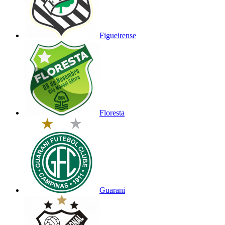
Figueirense
Floresta
Guarani