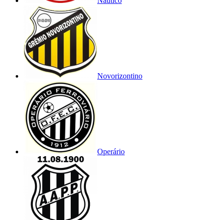
Náutico
Novorizontino
Operário