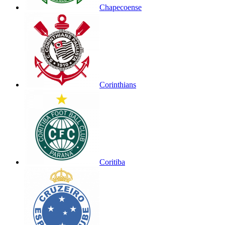
Chapecoense
Corinthians
Coritiba