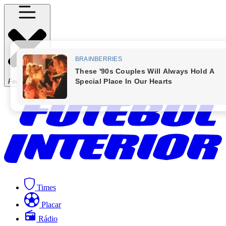
Fechar Menu
Times
Placar
Rádio