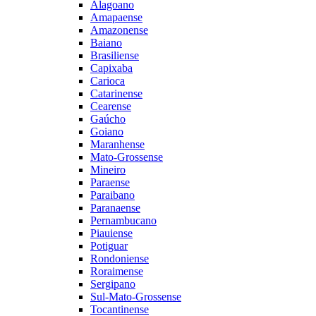
Alagoano
Amapaense
Amazonense
Baiano
Brasiliense
Capixaba
Carioca
Catarinense
Cearense
Gaúcho
Goiano
Maranhense
Mato-Grossense
Mineiro
Paraense
Paraibano
Paranaense
Pernambucano
Piauiense
Potiguar
Rondoniense
Roraimense
Sergipano
Sul-Mato-Grossense
Tocantinense