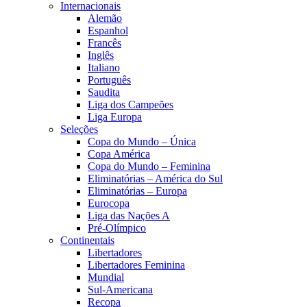
Internacionais
Alemão
Espanhol
Francês
Inglês
Italiano
Português
Saudita
Liga dos Campeões
Liga Europa
Seleções
Copa do Mundo – Única
Copa América
Copa do Mundo – Feminina
Eliminatórias – América do Sul
Eliminatórias – Europa
Eurocopa
Liga das Nações A
Pré-Olímpico
Continentais
Libertadores
Libertadores Feminina
Mundial
Sul-Americana
Recopa