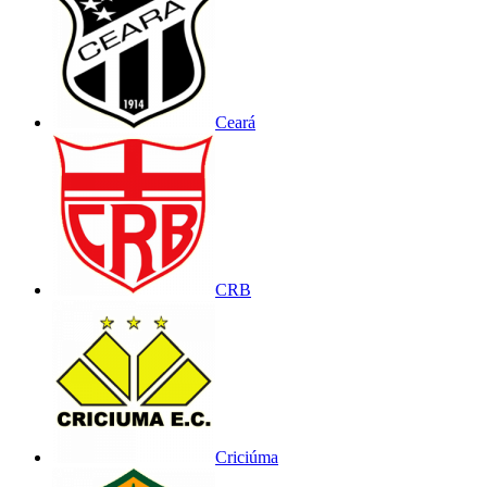
Ceará
CRB
Criciúma