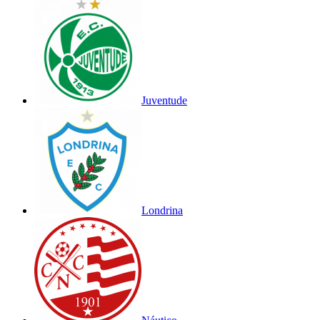
Juventude
Londrina