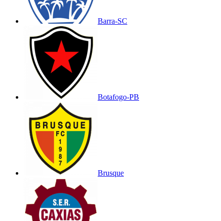
Barra-SC
Botafogo-PB
Brusque