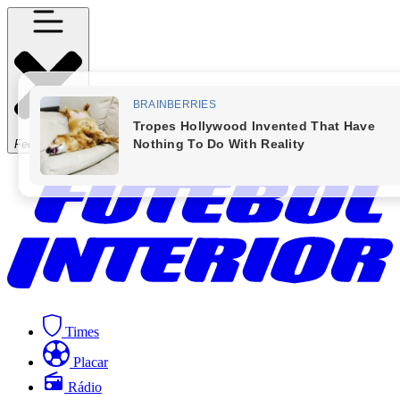
Fechar Menu
Times
Placar
Rádio