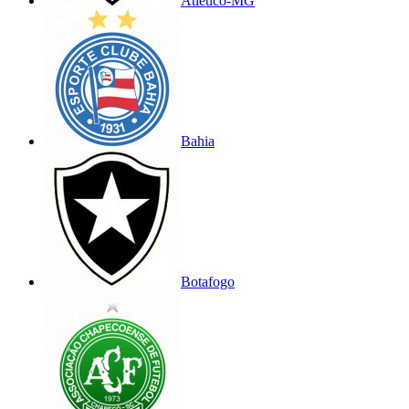
Atlético-MG
Bahia
Botafogo