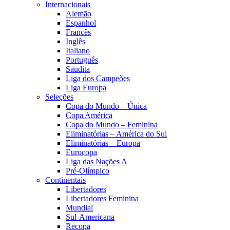
Internacionais
Alemão
Espanhol
Francês
Inglês
Italiano
Português
Saudita
Liga dos Campeões
Liga Europa
Seleções
Copa do Mundo – Única
Copa América
Copa do Mundo – Feminina
Eliminatórias – América do Sul
Eliminatórias – Europa
Eurocopa
Liga das Nações A
Pré-Olímpico
Continentais
Libertadores
Libertadores Feminina
Mundial
Sul-Americana
Recopa