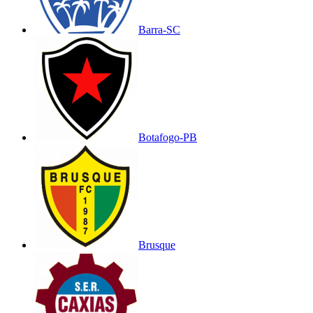
Barra-SC
Botafogo-PB
Brusque