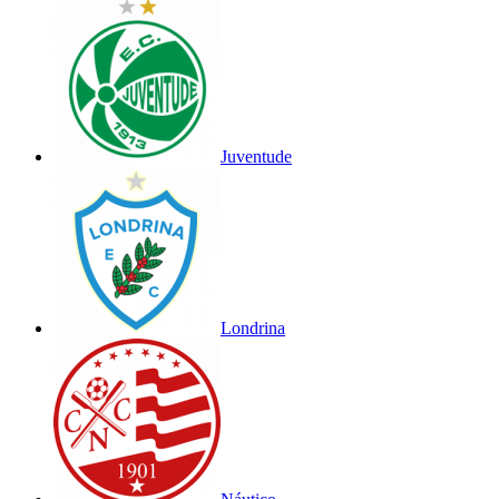
Juventude
Londrina