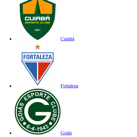
Cuiabá
Fortaleza
Goiás