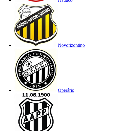
Náutico
Novorizontino
Operário