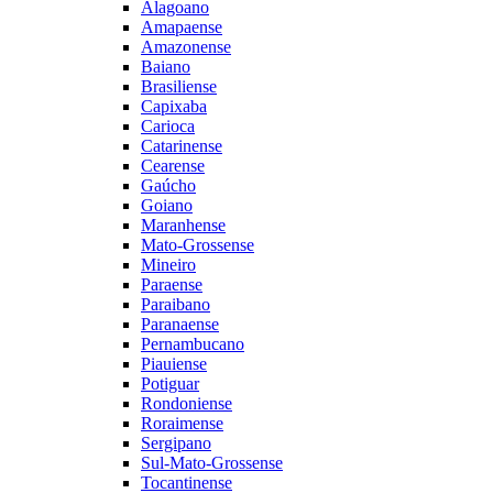
Alagoano
Amapaense
Amazonense
Baiano
Brasiliense
Capixaba
Carioca
Catarinense
Cearense
Gaúcho
Goiano
Maranhense
Mato-Grossense
Mineiro
Paraense
Paraibano
Paranaense
Pernambucano
Piauiense
Potiguar
Rondoniense
Roraimense
Sergipano
Sul-Mato-Grossense
Tocantinense