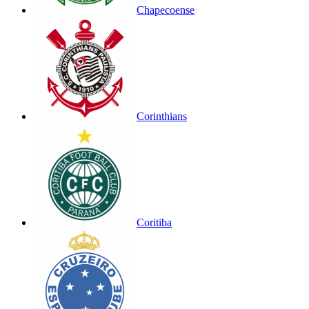
Chapecoense
Corinthians
Coritiba