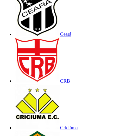
Ceará
CRB
Criciúma