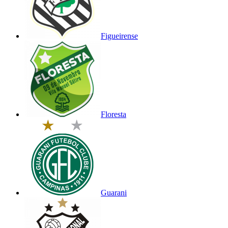
Figueirense
Floresta
Guarani