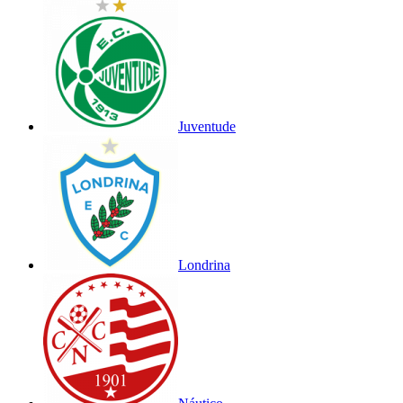
Juventude
Londrina