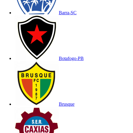
Barra-SC
Botafogo-PB
Brusque