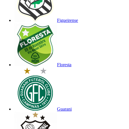
Figueirense
Floresta
Guarani