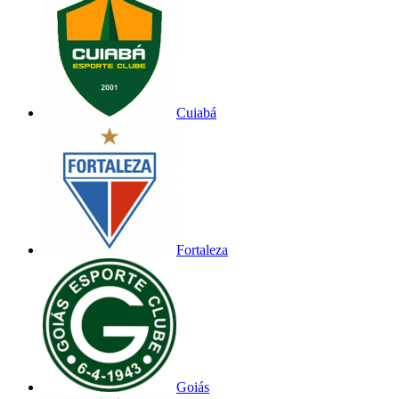
Cuiabá
Fortaleza
Goiás