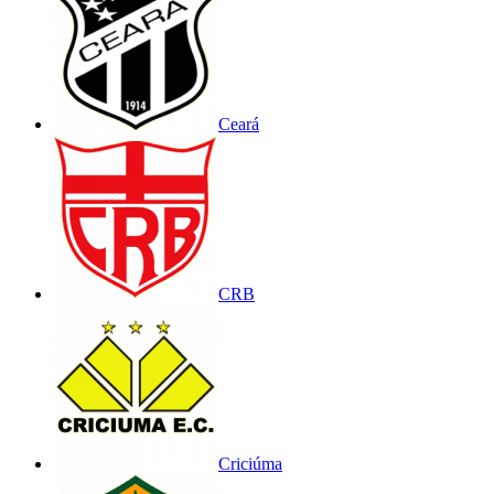
Ceará
CRB
Criciúma