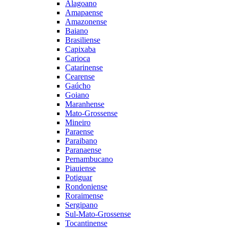
Alagoano
Amapaense
Amazonense
Baiano
Brasiliense
Capixaba
Carioca
Catarinense
Cearense
Gaúcho
Goiano
Maranhense
Mato-Grossense
Mineiro
Paraense
Paraibano
Paranaense
Pernambucano
Piauiense
Potiguar
Rondoniense
Roraimense
Sergipano
Sul-Mato-Grossense
Tocantinense