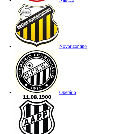
Náutico
Novorizontino
Operário