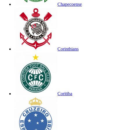
Chapecoense
Corinthians
Coritiba