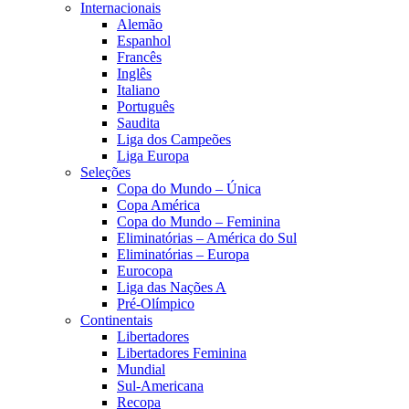
Internacionais
Alemão
Espanhol
Francês
Inglês
Italiano
Português
Saudita
Liga dos Campeões
Liga Europa
Seleções
Copa do Mundo – Única
Copa América
Copa do Mundo – Feminina
Eliminatórias – América do Sul
Eliminatórias – Europa
Eurocopa
Liga das Nações A
Pré-Olímpico
Continentais
Libertadores
Libertadores Feminina
Mundial
Sul-Americana
Recopa