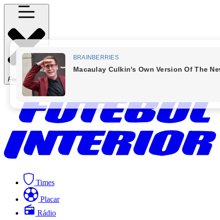
Fechar Menu
Times
Placar
Rádio