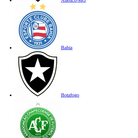
Atlético-MG
Bahia
Botafogo