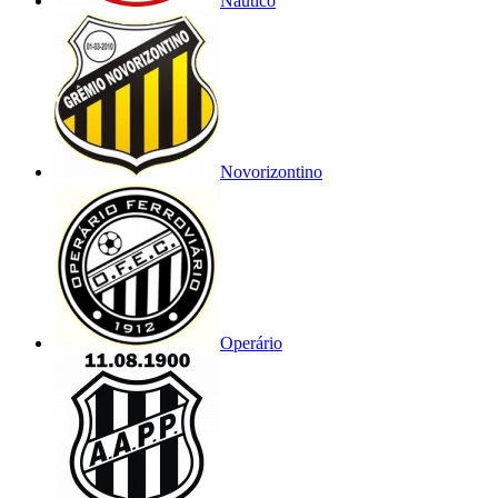
Náutico
Novorizontino
Operário