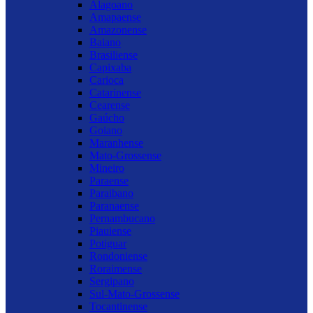
Alagoano
Amapaense
Amazonense
Baiano
Brasiliense
Capixaba
Carioca
Catarinense
Cearense
Gaúcho
Goiano
Maranhense
Mato-Grossense
Mineiro
Paraense
Paraibano
Paranaense
Pernambucano
Piauiense
Potiguar
Rondoniense
Roraimense
Sergipano
Sul-Mato-Grossense
Tocantinense