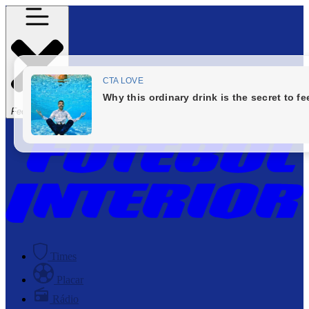
Fechar Menu
Times
Placar
Rádio