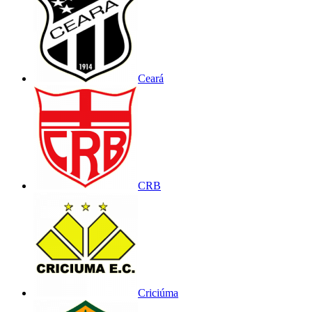
Ceará
CRB
Criciúma