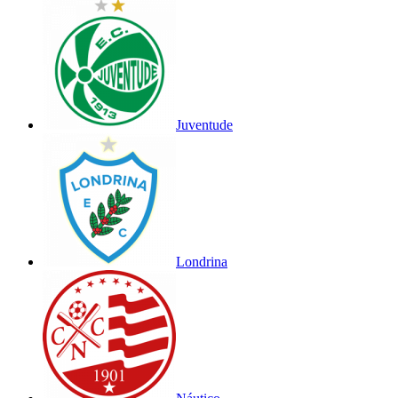
Juventude
Londrina