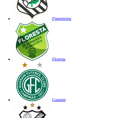
Figueirense
Floresta
Guarani