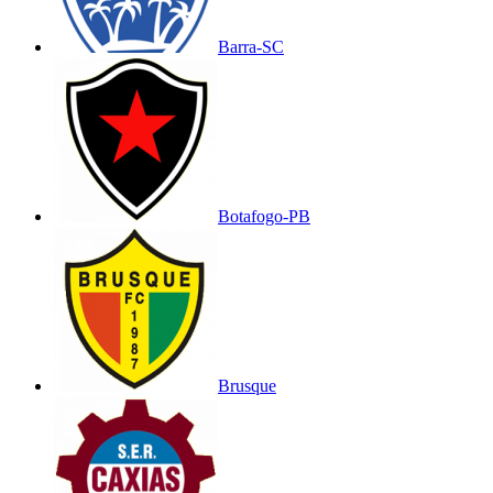
Barra-SC
Botafogo-PB
Brusque