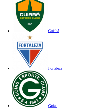
Cuiabá
Fortaleza
Goiás