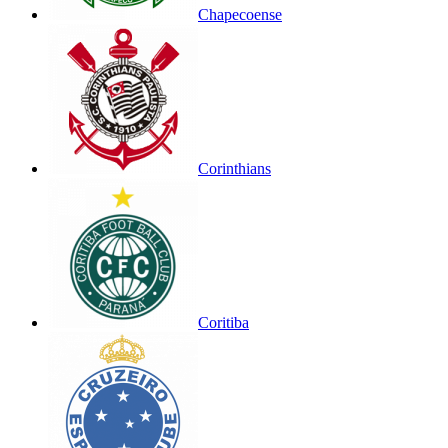
Chapecoense
Corinthians
Coritiba