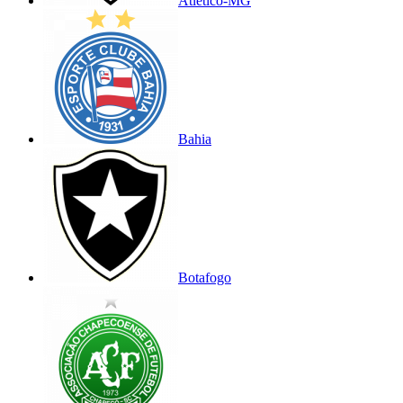
Atlético-MG
Bahia
Botafogo