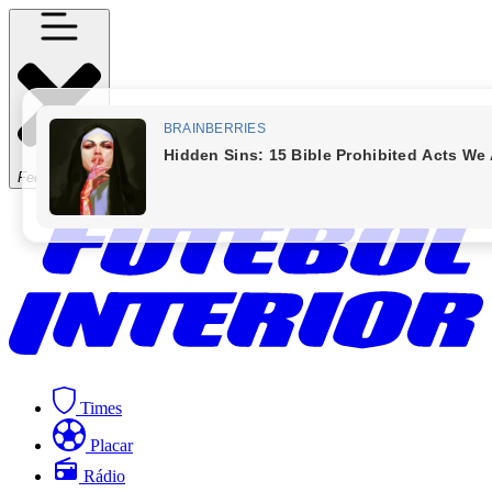
Fechar Menu
Times
Placar
Rádio