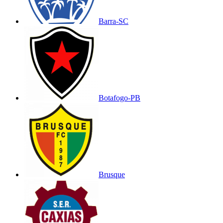
Barra-SC
Botafogo-PB
Brusque