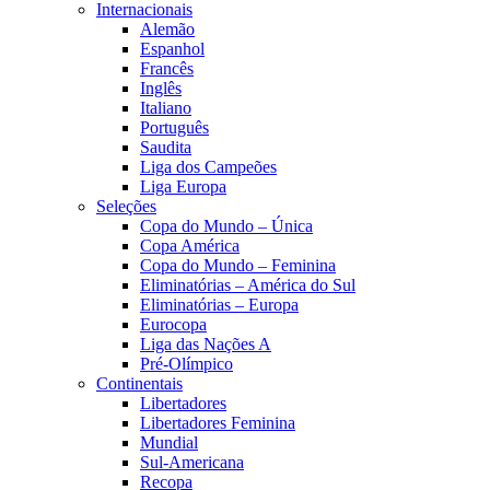
Internacionais
Alemão
Espanhol
Francês
Inglês
Italiano
Português
Saudita
Liga dos Campeões
Liga Europa
Seleções
Copa do Mundo – Única
Copa América
Copa do Mundo – Feminina
Eliminatórias – América do Sul
Eliminatórias – Europa
Eurocopa
Liga das Nações A
Pré-Olímpico
Continentais
Libertadores
Libertadores Feminina
Mundial
Sul-Americana
Recopa