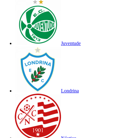
Juventude
Londrina