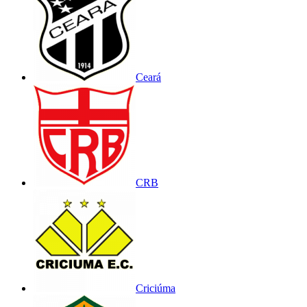
Ceará
CRB
Criciúma