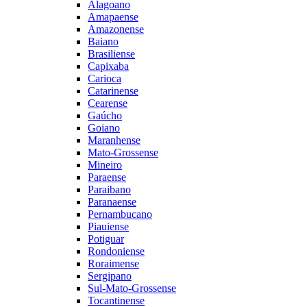
Alagoano
Amapaense
Amazonense
Baiano
Brasiliense
Capixaba
Carioca
Catarinense
Cearense
Gaúcho
Goiano
Maranhense
Mato-Grossense
Mineiro
Paraense
Paraibano
Paranaense
Pernambucano
Piauiense
Potiguar
Rondoniense
Roraimense
Sergipano
Sul-Mato-Grossense
Tocantinense