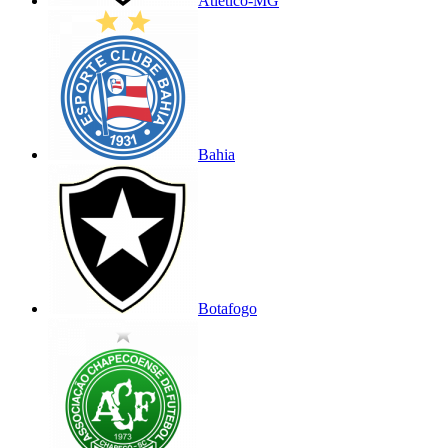
Atlético-MG
Bahia
Botafogo