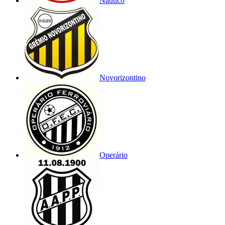
Náutico
Novorizontino
Operário