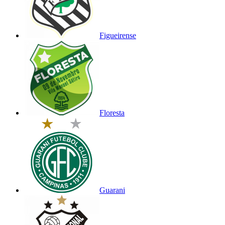
Figueirense
Floresta
Guarani