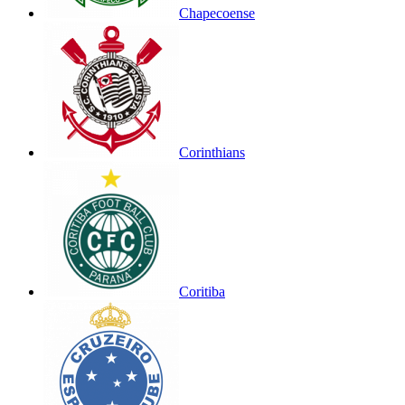
Chapecoense
Corinthians
Coritiba