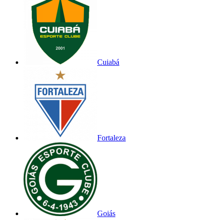
Cuiabá
Fortaleza
Goiás