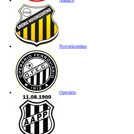
Náutico
Novorizontino
Operário