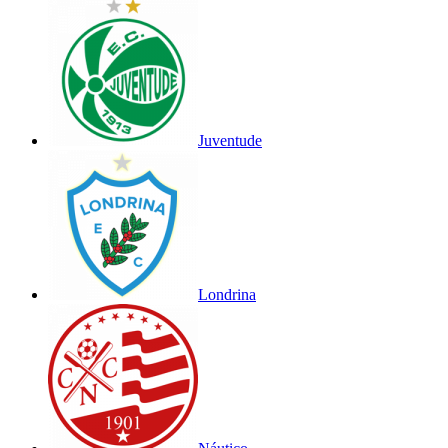
Juventude
Londrina