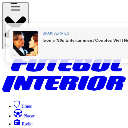
Fechar Menu
Times
Placar
Rádio