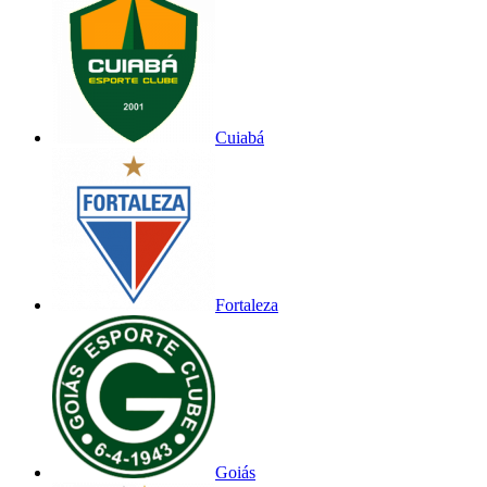
Cuiabá
Fortaleza
Goiás