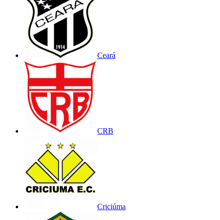
Ceará
CRB
Criciúma