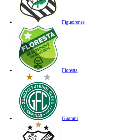
Figueirense
Floresta
Guarani