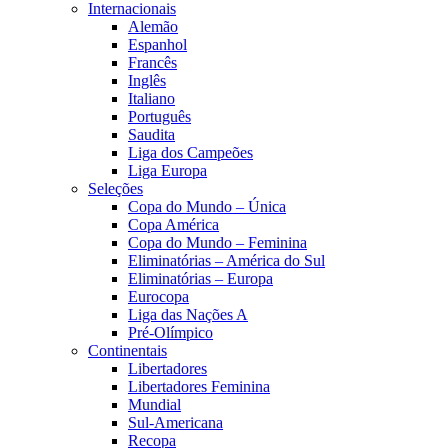
Internacionais
Alemão
Espanhol
Francês
Inglês
Italiano
Português
Saudita
Liga dos Campeões
Liga Europa
Seleções
Copa do Mundo – Única
Copa América
Copa do Mundo – Feminina
Eliminatórias – América do Sul
Eliminatórias – Europa
Eurocopa
Liga das Nações A
Pré-Olímpico
Continentais
Libertadores
Libertadores Feminina
Mundial
Sul-Americana
Recopa