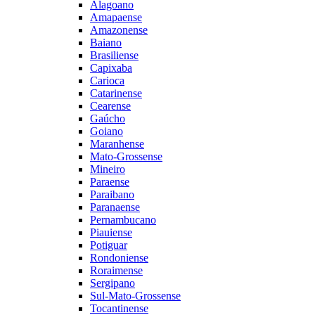
Alagoano
Amapaense
Amazonense
Baiano
Brasiliense
Capixaba
Carioca
Catarinense
Cearense
Gaúcho
Goiano
Maranhense
Mato-Grossense
Mineiro
Paraense
Paraibano
Paranaense
Pernambucano
Piauiense
Potiguar
Rondoniense
Roraimense
Sergipano
Sul-Mato-Grossense
Tocantinense