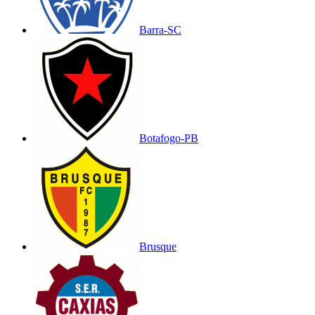
Barra-SC
Botafogo-PB
Brusque