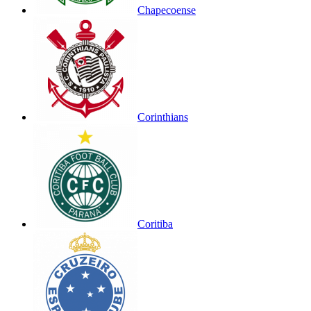
Chapecoense
Corinthians
Coritiba