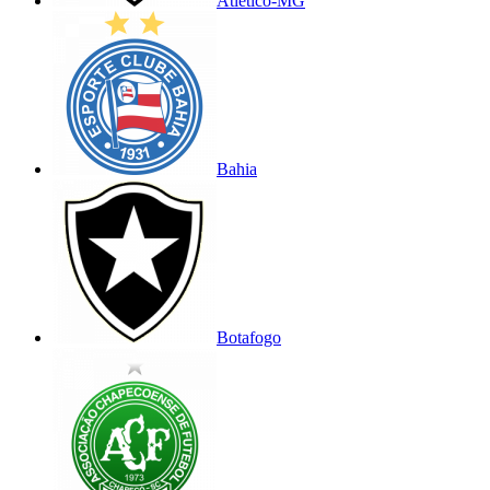
Atlético-MG
Bahia
Botafogo