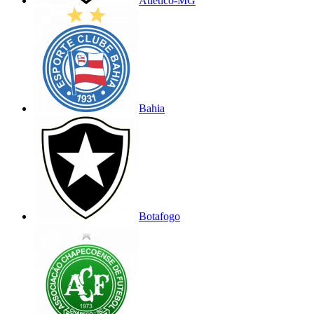
Atlético-MG
Bahia
Botafogo