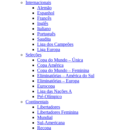
Internacionais
Alemão
Espanhol
Francês
Inglês
Italiano
Português
Saudita
Liga dos Campeões
Liga Europa
Seleções
Copa do Mundo – Única
Copa América
Copa do Mundo – Feminina
Eliminatórias – América do Sul
Eliminatórias – Europa
Eurocopa
Liga das Nações A
Pré-Olímpico
Continentais
Libertadores
Libertadores Feminina
Mundial
Sul-Americana
Recopa