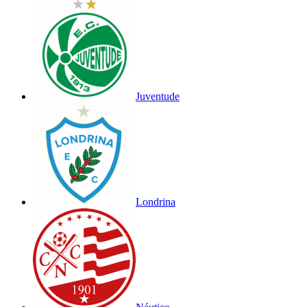
Juventude
Londrina