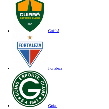
Cuiabá
Fortaleza
Goiás