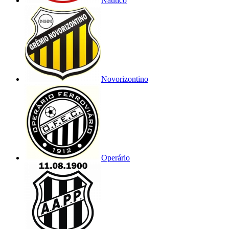
Náutico
Novorizontino
Operário