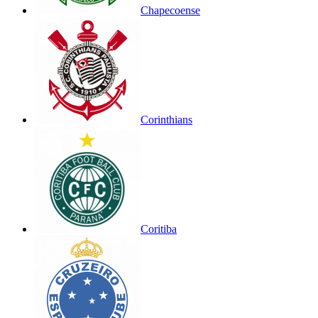
Chapecoense
Corinthians
Coritiba