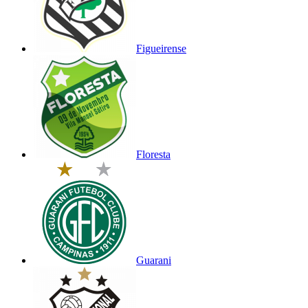
Figueirense
Floresta
Guarani