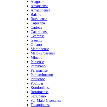
Alagoano
Amapaense
Amazonense
Baiano
Brasiliense
Capixaba
Carioca
Catarinense
Cearense
Gaúcho
Goiano
Maranhense
Mato-Grossense
Mineiro
Paraense
Paraibano
Paranaense
Pernambucano
Piauiense
Potiguar
Rondoniense
Roraimense
Sergipano
Sul-Mato-Grossense
Tocantinense