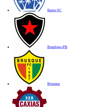
Barra-SC
Botafogo-PB
Brusque