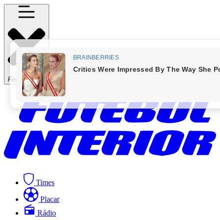
Fechar Menu
Times
Placar
Rádio