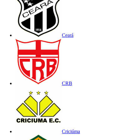
Ceará
CRB
Criciúma