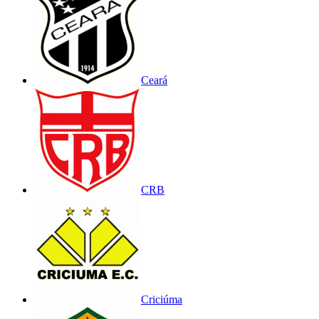
Ceará
CRB
Criciúma