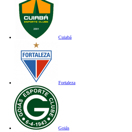
Cuiabá
Fortaleza
Goiás