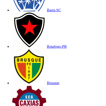
Barra-SC
Botafogo-PB
Brusque