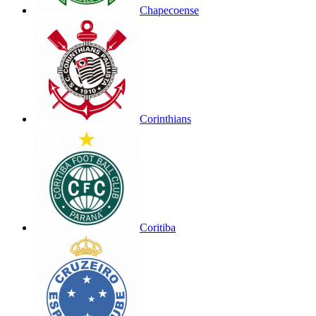
Chapecoense
Corinthians
Coritiba