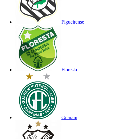
Figueirense
Floresta
Guarani