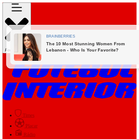
Fechar Menu
Times
Placar
Rádio