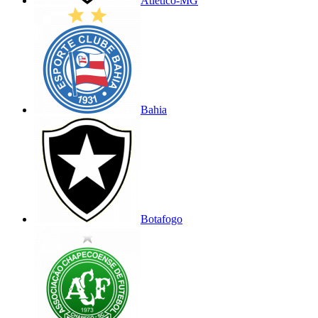
Atlético-MG
Bahia
Botafogo