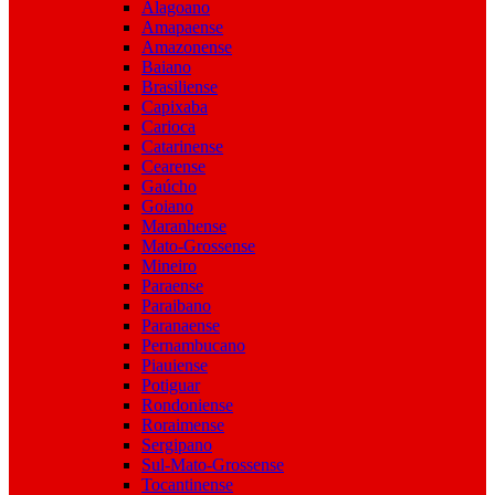
Alagoano
Amapaense
Amazonense
Baiano
Brasiliense
Capixaba
Carioca
Catarinense
Cearense
Gaúcho
Goiano
Maranhense
Mato-Grossense
Mineiro
Paraense
Paraibano
Paranaense
Pernambucano
Piauiense
Potiguar
Rondoniense
Roraimense
Sergipano
Sul-Mato-Grossense
Tocantinense