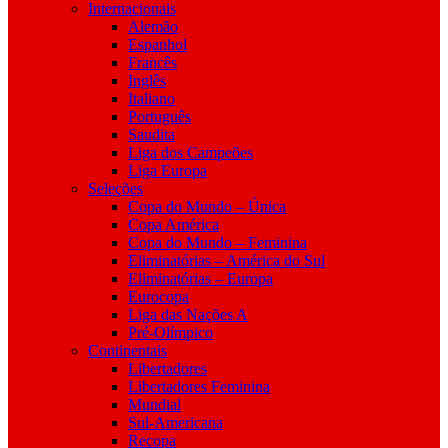
Internacionais
Alemão
Espanhol
Francês
Inglês
Italiano
Português
Saudita
Liga dos Campeões
Liga Europa
Seleções
Copa do Mundo – Única
Copa América
Copa do Mundo – Feminina
Eliminatórias – América do Sul
Eliminatórias – Europa
Eurocopa
Liga das Nações A
Pré-Olímpico
Continentais
Libertadores
Libertadores Feminina
Mundial
Sul-Americana
Recopa