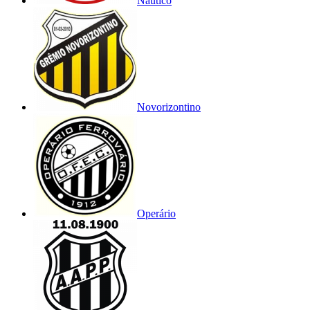
Náutico
Novorizontino
Operário