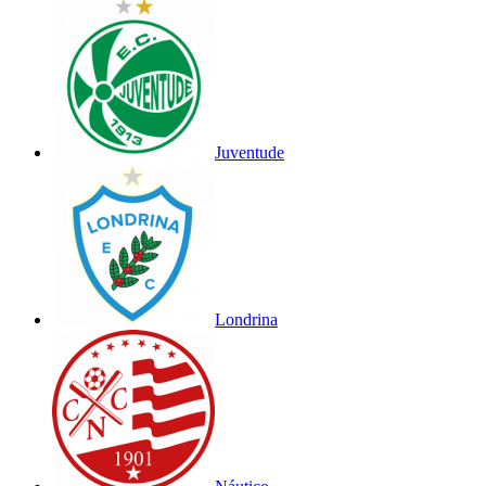
Juventude
Londrina