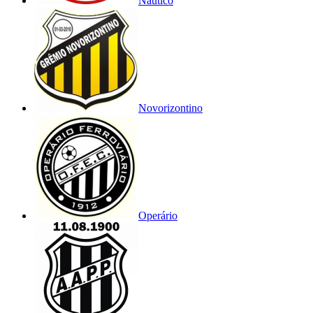
Náutico
Novorizontino
Operário