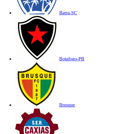
Barra-SC
Botafogo-PB
Brusque