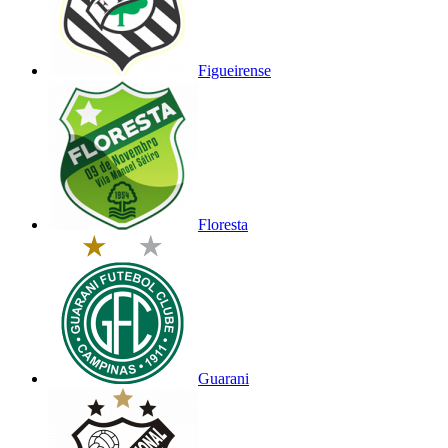
Figueirense
Floresta
Guarani