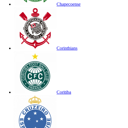
Chapecoense
Corinthians
Coritiba