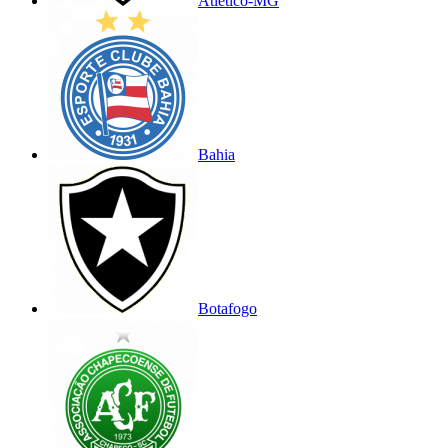
Atlético-MG
Bahia
Botafogo