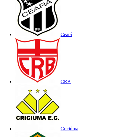
Ceará
CRB
Criciúma