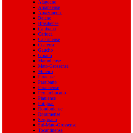
Alagoano
Amapaense
Amazonense
Baiano
Brasiliense
Capixaba
Carioca
Catarinense
Cearense
Gaúcho
Goiano
Maranhense
Mato-Grossense
Mineiro
Paraense
Paraibano
Paranaense
Pernambucano
Piauiense
Potiguar
Rondoniense
Roraimense
Sergipano
Sul-Mato-Grossense
Tocantinense