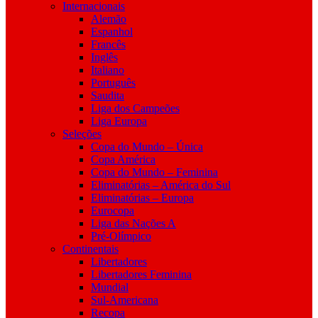
Internacionais
Alemão
Espanhol
Francês
Inglês
Italiano
Português
Saudita
Liga dos Campeões
Liga Europa
Seleções
Copa do Mundo – Única
Copa América
Copa do Mundo – Feminina
Eliminatórias – América do Sul
Eliminatórias – Europa
Eurocopa
Liga das Nações A
Pré-Olímpico
Continentais
Libertadores
Libertadores Feminina
Mundial
Sul-Americana
Recopa