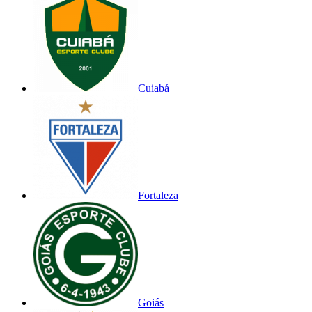
Cuiabá
Fortaleza
Goiás