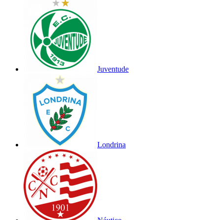
Juventude
Londrina