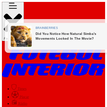
Fechar Menu
Times
Placar
Rádio