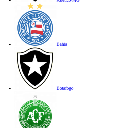
Atlético-MG
Bahia
Botafogo