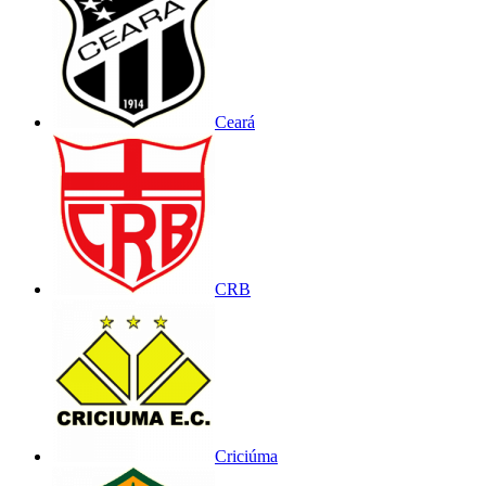
Ceará
CRB
Criciúma