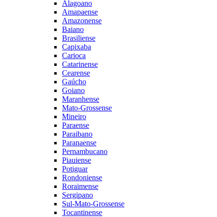
Alagoano
Amapaense
Amazonense
Baiano
Brasiliense
Capixaba
Carioca
Catarinense
Cearense
Gaúcho
Goiano
Maranhense
Mato-Grossense
Mineiro
Paraense
Paraibano
Paranaense
Pernambucano
Piauiense
Potiguar
Rondoniense
Roraimense
Sergipano
Sul-Mato-Grossense
Tocantinense