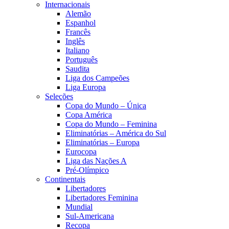
Internacionais
Alemão
Espanhol
Francês
Inglês
Italiano
Português
Saudita
Liga dos Campeões
Liga Europa
Seleções
Copa do Mundo – Única
Copa América
Copa do Mundo – Feminina
Eliminatórias – América do Sul
Eliminatórias – Europa
Eurocopa
Liga das Nações A
Pré-Olímpico
Continentais
Libertadores
Libertadores Feminina
Mundial
Sul-Americana
Recopa