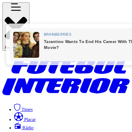
Fechar Menu
Times
Placar
Rádio