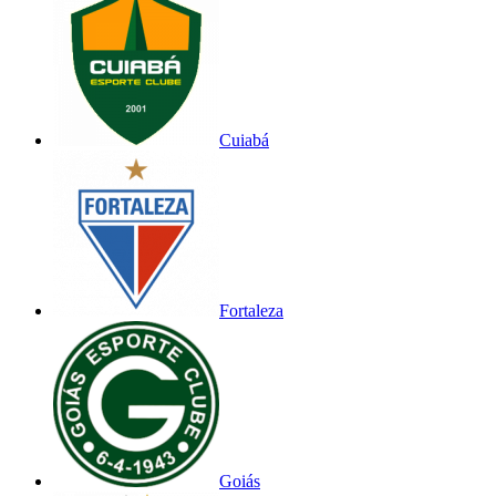
Cuiabá
Fortaleza
Goiás