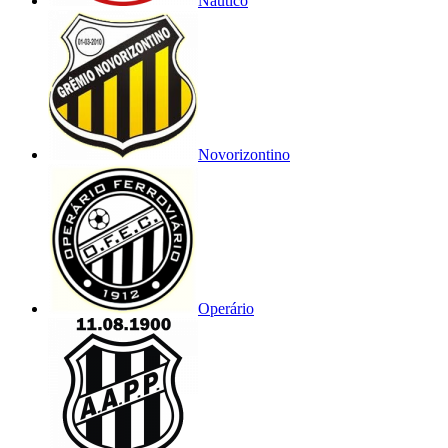
Náutico
Novorizontino
Operário