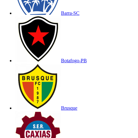
Barra-SC
Botafogo-PB
Brusque