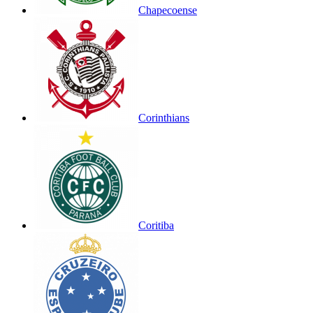
Chapecoense
Corinthians
Coritiba