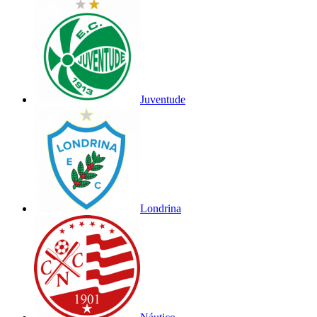
Juventude
Londrina