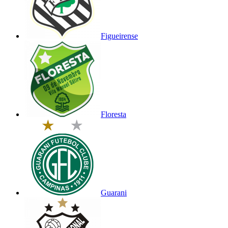
Figueirense
Floresta
Guarani