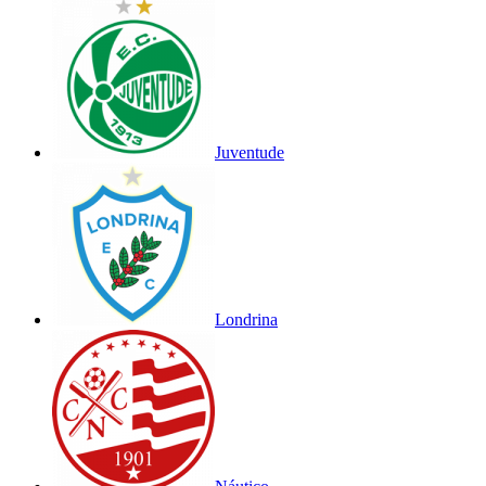
Juventude
Londrina