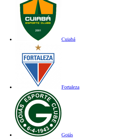
Cuiabá
Fortaleza
Goiás