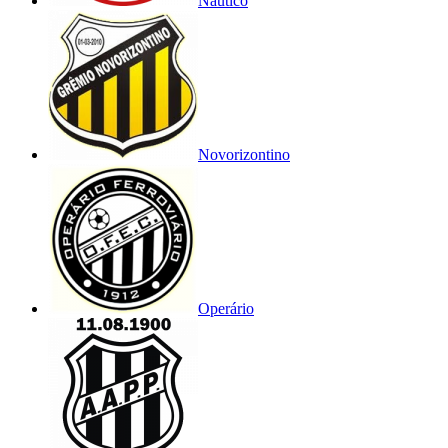
Náutico
Novorizontino
Operário