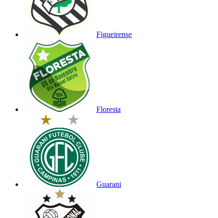
Figueirense
Floresta
Guarani