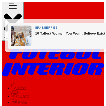
Fechar Menu
Times
Placar
Rádio