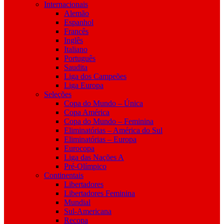
Internacionais
Alemão
Espanhol
Francês
Inglês
Italiano
Português
Saudita
Liga dos Campeões
Liga Europa
Seleções
Copa do Mundo – Única
Copa América
Copa do Mundo – Feminina
Eliminatórias – América do Sul
Eliminatórias – Europa
Eurocopa
Liga das Nações A
Pré-Olímpico
Continentais
Libertadores
Libertadores Feminina
Mundial
Sul-Americana
Recopa