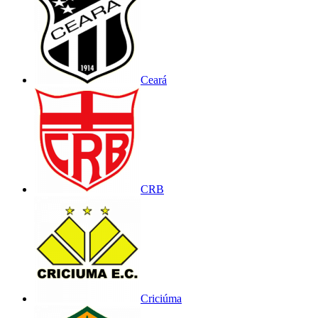
Ceará
CRB
Criciúma