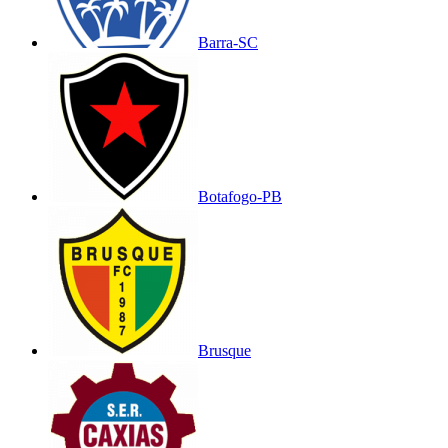
Barra-SC
Botafogo-PB
Brusque