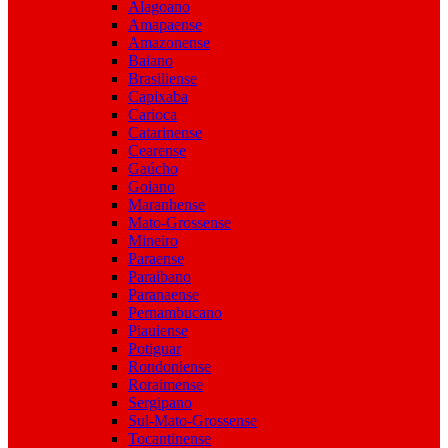
Alagoano
Amapaense
Amazonense
Baiano
Brasiliense
Capixaba
Carioca
Catarinense
Cearense
Gaúcho
Goiano
Maranhense
Mato-Grossense
Mineiro
Paraense
Paraibano
Paranaense
Pernambucano
Piauiense
Potiguar
Rondoniense
Roraimense
Sergipano
Sul-Mato-Grossense
Tocantinense