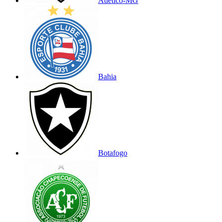
Atlético-MG
Bahia
Botafogo