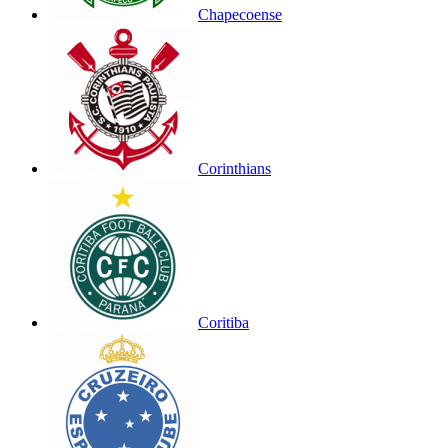
Chapecoense
Corinthians
Coritiba