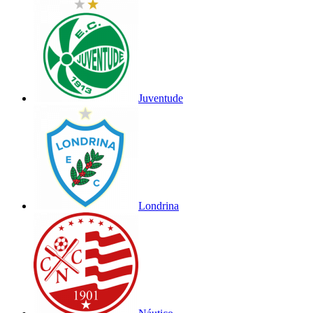
Juventude
Londrina