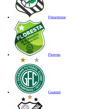
Figueirense
Floresta
Guarani