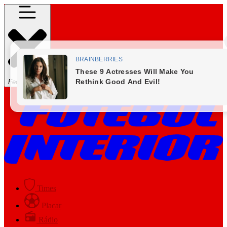
Fechar Menu
Times
Placar
Rádio