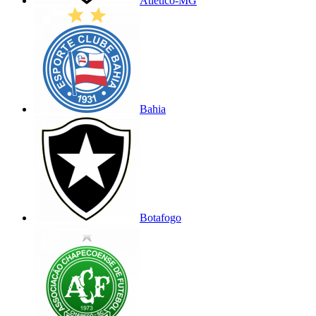
Atlético-MG
Bahia
Botafogo