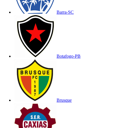
Barra-SC
Botafogo-PB
Brusque