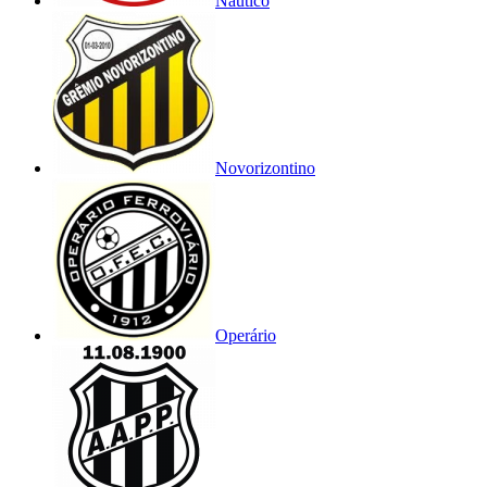
Náutico
Novorizontino
Operário