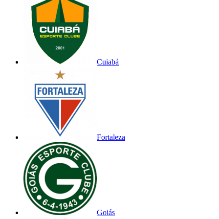
Cuiabá
Fortaleza
Goiás