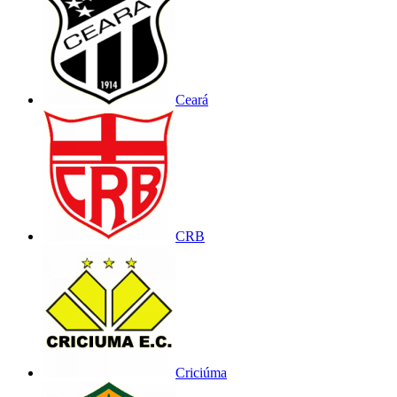
Ceará
CRB
Criciúma