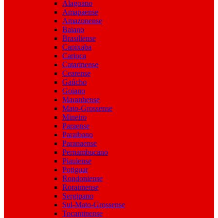
Alagoano
Amapaense
Amazonense
Baiano
Brasiliense
Capixaba
Carioca
Catarinense
Cearense
Gaúcho
Goiano
Maranhense
Mato-Grossense
Mineiro
Paraense
Paraibano
Paranaense
Pernambucano
Piauiense
Potiguar
Rondoniense
Roraimense
Sergipano
Sul-Mato-Grossense
Tocantinense