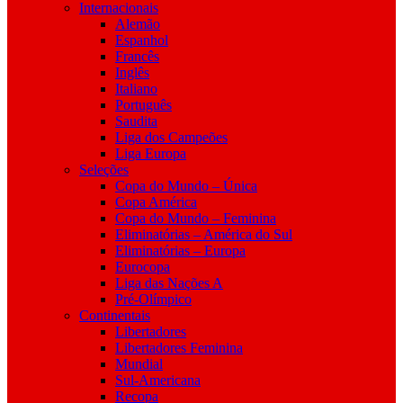
Internacionais
Alemão
Espanhol
Francês
Inglês
Italiano
Português
Saudita
Liga dos Campeões
Liga Europa
Seleções
Copa do Mundo – Única
Copa América
Copa do Mundo – Feminina
Eliminatórias – América do Sul
Eliminatórias – Europa
Eurocopa
Liga das Nações A
Pré-Olímpico
Continentais
Libertadores
Libertadores Feminina
Mundial
Sul-Americana
Recopa