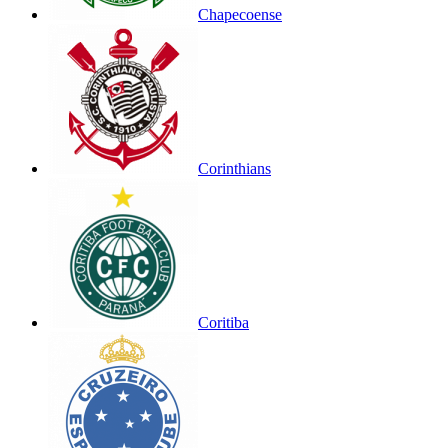
Chapecoense
Corinthians
Coritiba