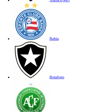
Atlético-MG
Bahia
Botafogo