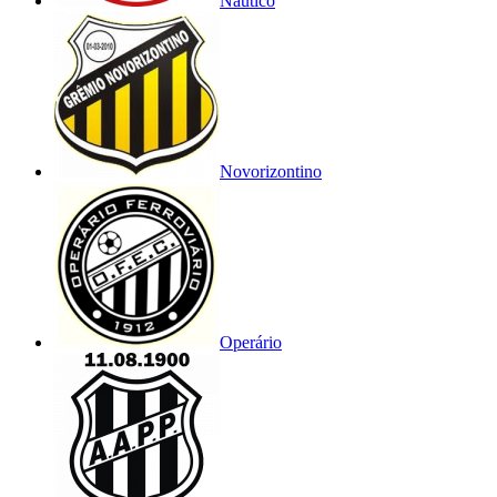
Náutico
Novorizontino
Operário