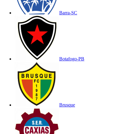
Barra-SC
Botafogo-PB
Brusque