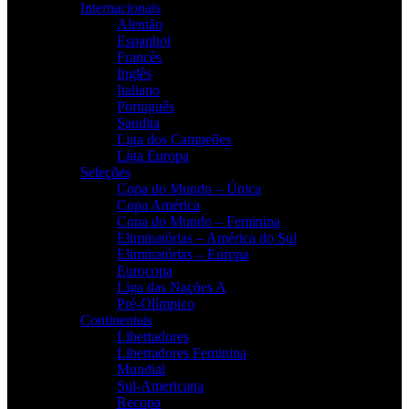
Internacionais
Alemão
Espanhol
Francês
Inglês
Italiano
Português
Saudita
Liga dos Campeões
Liga Europa
Seleções
Copa do Mundo – Única
Copa América
Copa do Mundo – Feminina
Eliminatórias – América do Sul
Eliminatórias – Europa
Eurocopa
Liga das Nações A
Pré-Olímpico
Continentais
Libertadores
Libertadores Feminina
Mundial
Sul-Americana
Recopa