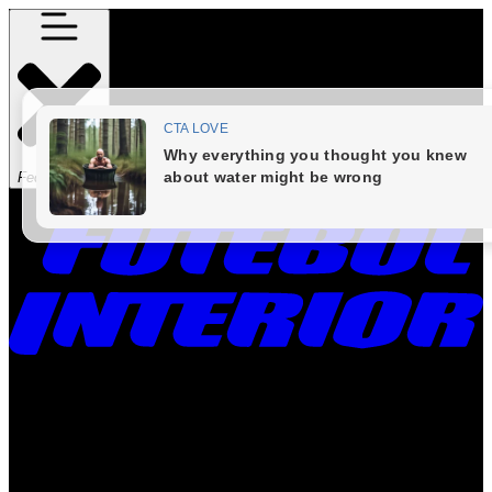
Fechar Menu
Times
Placar
Rádio