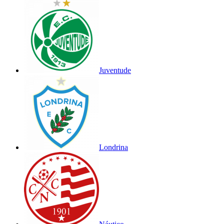
Juventude
Londrina