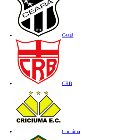
Ceará
CRB
Criciúma