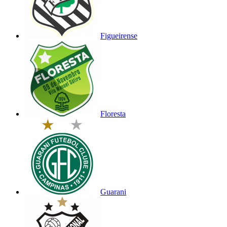
Figueirense
Floresta
Guarani