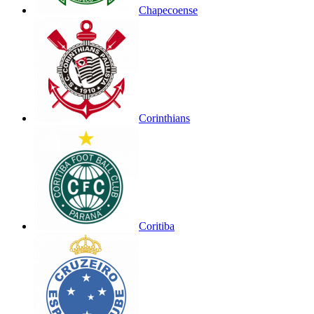
Chapecoense
Corinthians
Coritiba