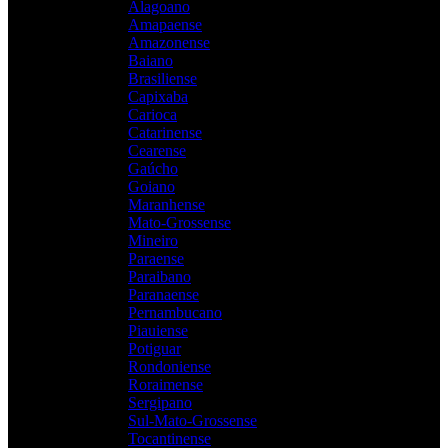
Alagoano
Amapaense
Amazonense
Baiano
Brasiliense
Capixaba
Carioca
Catarinense
Cearense
Gaúcho
Goiano
Maranhense
Mato-Grossense
Mineiro
Paraense
Paraibano
Paranaense
Pernambucano
Piauiense
Potiguar
Rondoniense
Roraimense
Sergipano
Sul-Mato-Grossense
Tocantinense