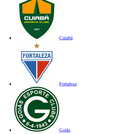
Cuiabá
Fortaleza
Goiás