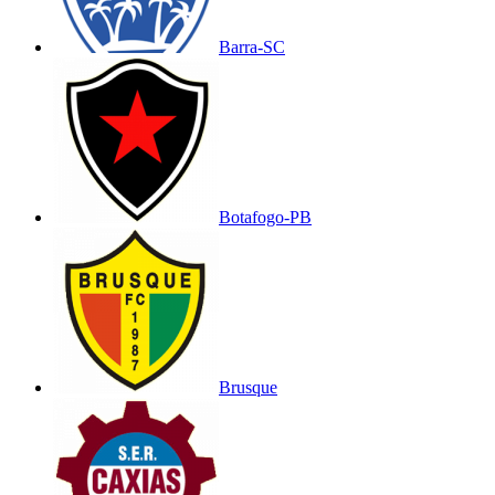
Barra-SC
Botafogo-PB
Brusque