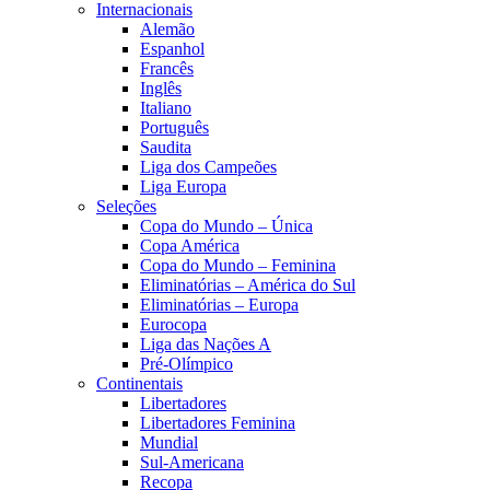
Internacionais
Alemão
Espanhol
Francês
Inglês
Italiano
Português
Saudita
Liga dos Campeões
Liga Europa
Seleções
Copa do Mundo – Única
Copa América
Copa do Mundo – Feminina
Eliminatórias – América do Sul
Eliminatórias – Europa
Eurocopa
Liga das Nações A
Pré-Olímpico
Continentais
Libertadores
Libertadores Feminina
Mundial
Sul-Americana
Recopa