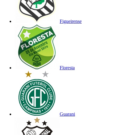
Figueirense
Floresta
Guarani