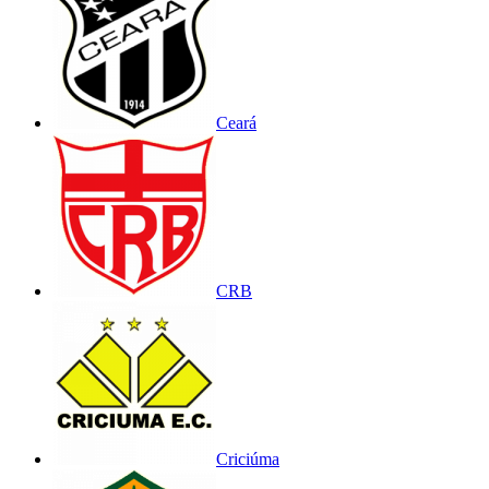
Ceará
CRB
Criciúma