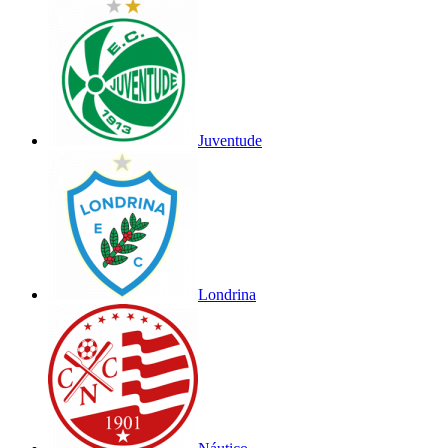
Juventude
Londrina