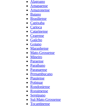
Alagoano
Amapaense
Amazonense
Baiano
Brasiliense
Capixaba
Carioca
Catarinense
Cearense
Gaúcho
Goiano
Maranhense
Mato-Grossense
Mineiro
Paraense
Paraibano
Paranaense
Pernambucano
Piauiense
Potiguar
Rondoniense
Roraimense
Sergipano
Sul-Mato-Grossense
Tocantinense