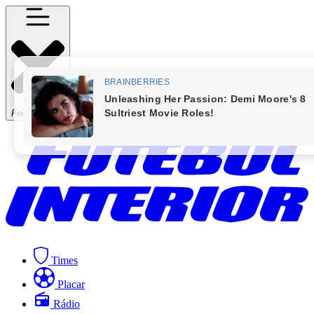
Fechar Menu
Times
Placar
Rádio