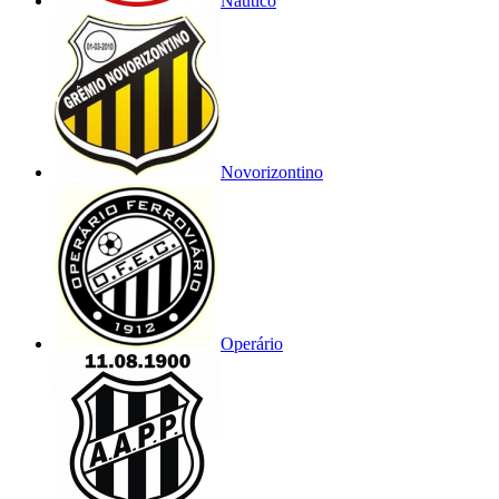
Náutico
Novorizontino
Operário