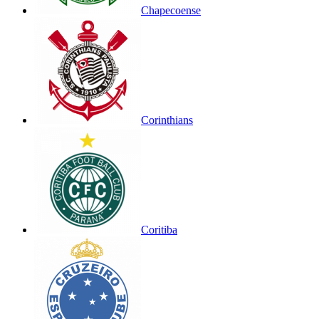
Chapecoense
Corinthians
Coritiba