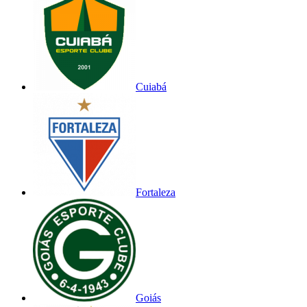
Cuiabá
Fortaleza
Goiás