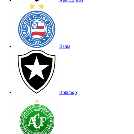
Atlético-MG
Bahia
Botafogo