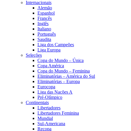
Internacionais
Alemão
Espanhol
Francês
Inglês
Italiano
Português
Saudita
Liga dos Campeões
Liga Europa
Seleções
Copa do Mundo – Única
Copa América
Copa do Mundo – Feminina
Eliminatórias – América do Sul
Eliminatórias – Europa
Eurocopa
Liga das Nações A
Pré-Olímpico
Continentais
Libertadores
Libertadores Feminina
Mundial
Sul-Americana
Recopa