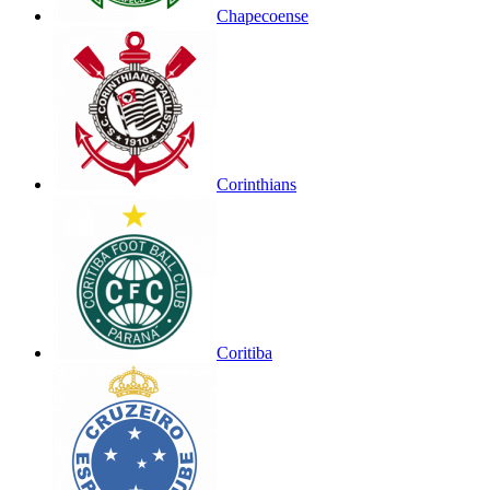
Chapecoense
Corinthians
Coritiba