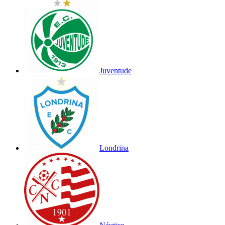
Juventude
Londrina