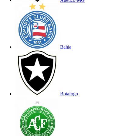
Atlético-MG
Bahia
Botafogo