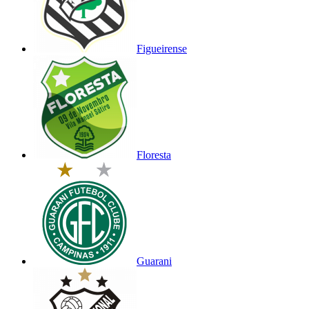
Figueirense
Floresta
Guarani