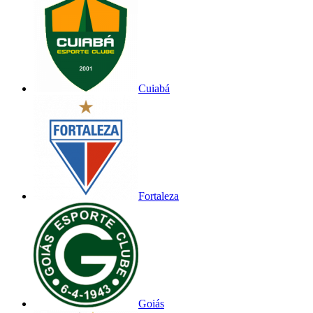
Cuiabá
Fortaleza
Goiás