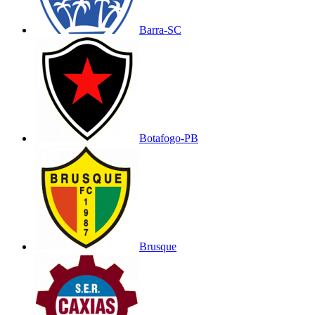
Barra-SC
Botafogo-PB
Brusque