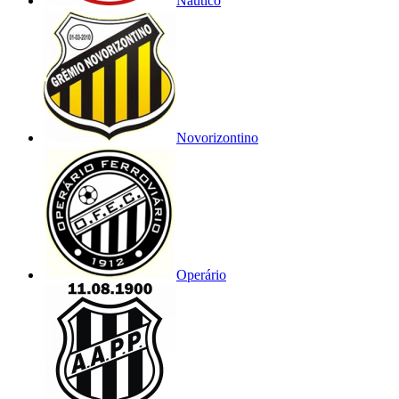
Náutico
Novorizontino
Operário