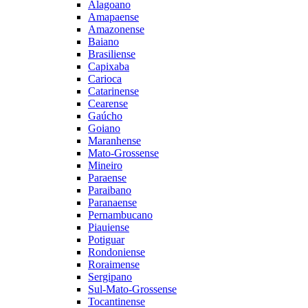
Alagoano
Amapaense
Amazonense
Baiano
Brasiliense
Capixaba
Carioca
Catarinense
Cearense
Gaúcho
Goiano
Maranhense
Mato-Grossense
Mineiro
Paraense
Paraibano
Paranaense
Pernambucano
Piauiense
Potiguar
Rondoniense
Roraimense
Sergipano
Sul-Mato-Grossense
Tocantinense