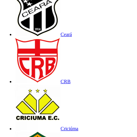
Ceará
CRB
Criciúma