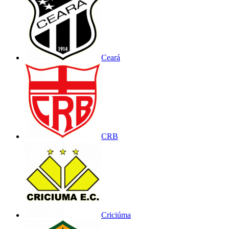
Ceará
CRB
Criciúma