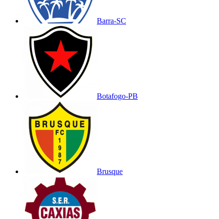
Barra-SC
Botafogo-PB
Brusque