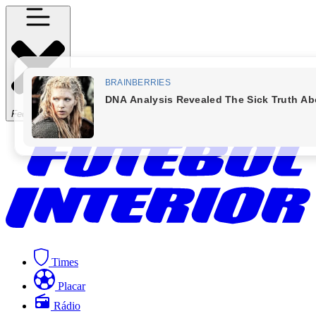
Fechar Menu
Times
Placar
Rádio