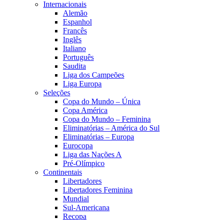
Internacionais
Alemão
Espanhol
Francês
Inglês
Italiano
Português
Saudita
Liga dos Campeões
Liga Europa
Seleções
Copa do Mundo – Única
Copa América
Copa do Mundo – Feminina
Eliminatórias – América do Sul
Eliminatórias – Europa
Eurocopa
Liga das Nações A
Pré-Olímpico
Continentais
Libertadores
Libertadores Feminina
Mundial
Sul-Americana
Recopa