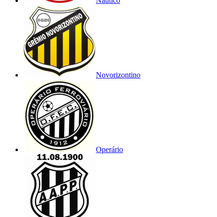
Náutico
Novorizontino
Operário