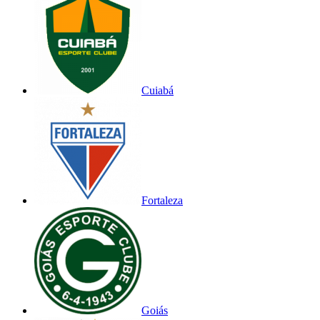
Cuiabá
Fortaleza
Goiás