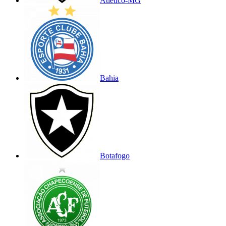
Atlético-MG
Bahia
Botafogo