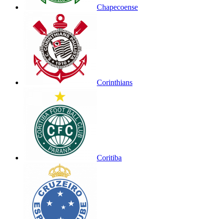
Chapecoense
Corinthians
Coritiba