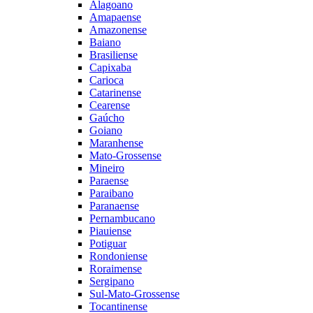
Alagoano
Amapaense
Amazonense
Baiano
Brasiliense
Capixaba
Carioca
Catarinense
Cearense
Gaúcho
Goiano
Maranhense
Mato-Grossense
Mineiro
Paraense
Paraibano
Paranaense
Pernambucano
Piauiense
Potiguar
Rondoniense
Roraimense
Sergipano
Sul-Mato-Grossense
Tocantinense