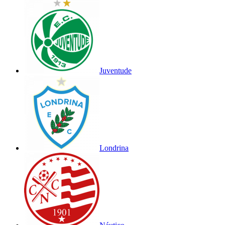
Juventude
Londrina