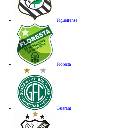
Figueirense
Floresta
Guarani