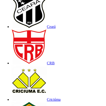
Ceará
CRB
Criciúma