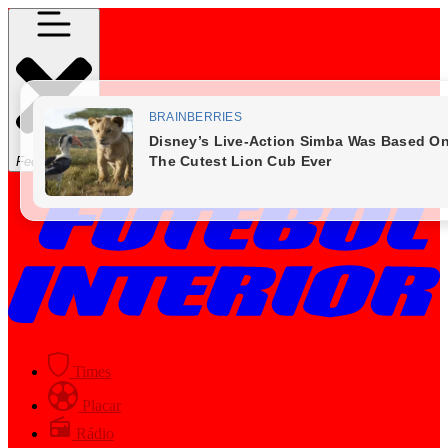
Fechar Menu
Times
Placar
Rádio