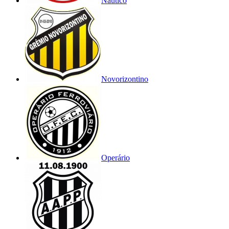
Náutico
Novorizontino
Operário