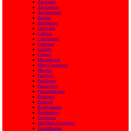
Alagoano
Amapaense
Amazonense
Baiano
Brasiliense
Capixaba
Carioca
Catarinense
Cearense
Gaúcho
Goiano
Maranhense
Mato-Grossense
Mineiro
Paraense
Paraibano
Paranaense
Pernambucano
Piauiense
Potiguar
Rondoniense
Roraimense
Sergipano
Sul-Mato-Grossense
Tocantinense