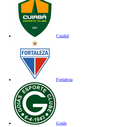
Cuiabá
Fortaleza
Goiás