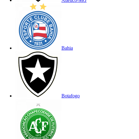
Atlético-MG
Bahia
Botafogo