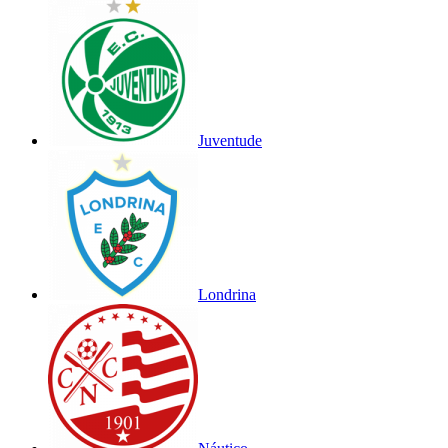
Juventude
Londrina