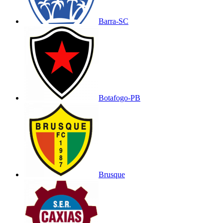
Barra-SC
Botafogo-PB
Brusque