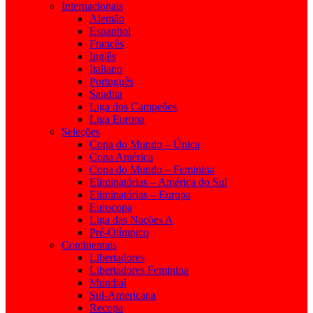
Internacionais
Alemão
Espanhol
Francês
Inglês
Italiano
Português
Saudita
Liga dos Campeões
Liga Europa
Seleções
Copa do Mundo – Única
Copa América
Copa do Mundo – Feminina
Eliminatórias – América do Sul
Eliminatórias – Europa
Eurocopa
Liga das Nações A
Pré-Olímpico
Continentais
Libertadores
Libertadores Feminina
Mundial
Sul-Americana
Recopa