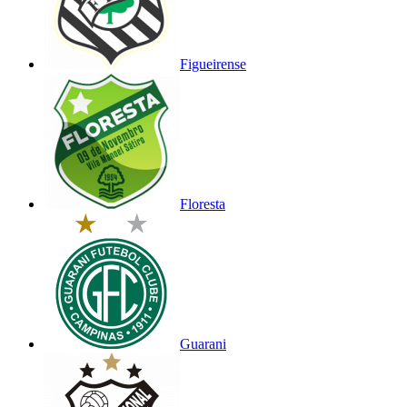
Figueirense
Floresta
Guarani