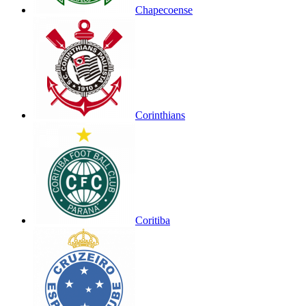
Chapecoense
Corinthians
Coritiba