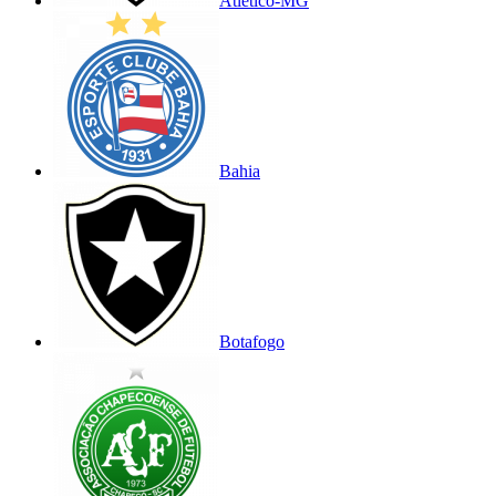
Atlético-MG
Bahia
Botafogo