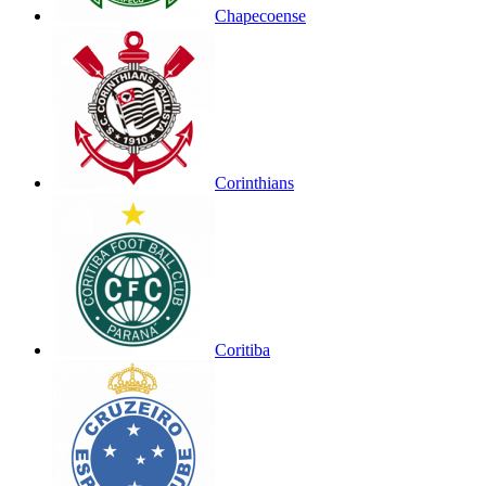
Chapecoense
Corinthians
Coritiba