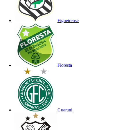
Figueirense
Floresta
Guarani