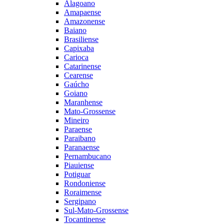
Alagoano
Amapaense
Amazonense
Baiano
Brasiliense
Capixaba
Carioca
Catarinense
Cearense
Gaúcho
Goiano
Maranhense
Mato-Grossense
Mineiro
Paraense
Paraibano
Paranaense
Pernambucano
Piauiense
Potiguar
Rondoniense
Roraimense
Sergipano
Sul-Mato-Grossense
Tocantinense