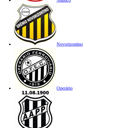
Náutico
Novorizontino
Operário