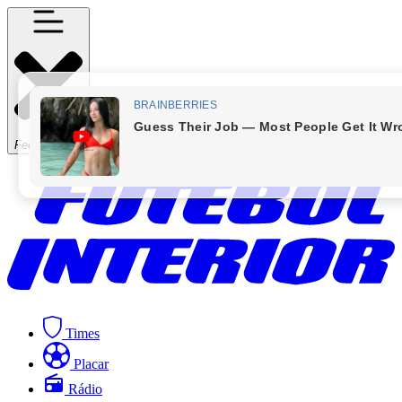
Fechar Menu
Times
Placar
Rádio