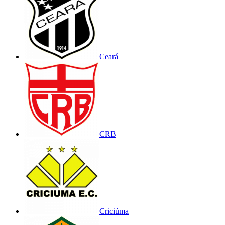
Ceará
CRB
Criciúma