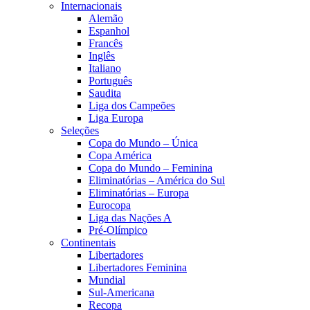
Internacionais
Alemão
Espanhol
Francês
Inglês
Italiano
Português
Saudita
Liga dos Campeões
Liga Europa
Seleções
Copa do Mundo – Única
Copa América
Copa do Mundo – Feminina
Eliminatórias – América do Sul
Eliminatórias – Europa
Eurocopa
Liga das Nações A
Pré-Olímpico
Continentais
Libertadores
Libertadores Feminina
Mundial
Sul-Americana
Recopa