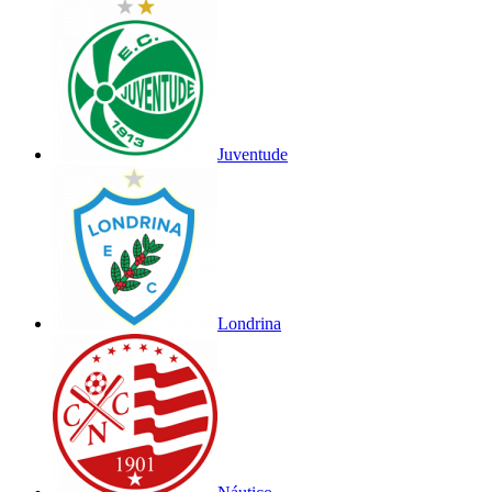
Juventude
Londrina