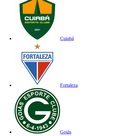
Cuiabá
Fortaleza
Goiás