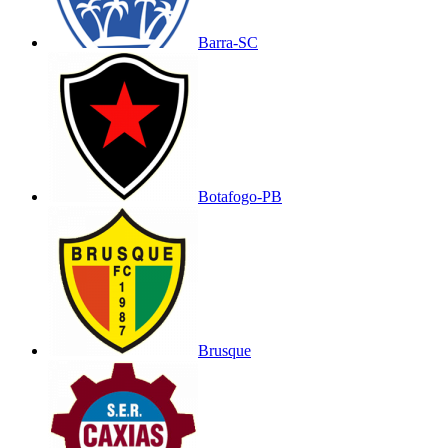
Barra-SC
Botafogo-PB
Brusque