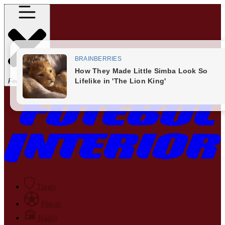
Fechar Menu
Times
Placar
Rádio