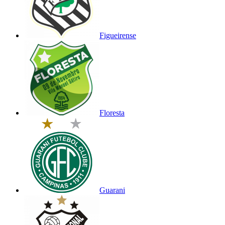
Figueirense
Floresta
Guarani