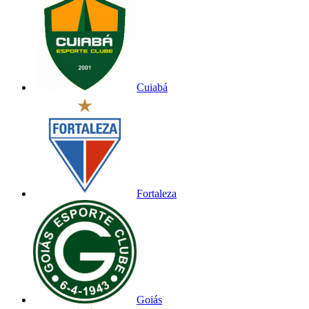
Cuiabá
Fortaleza
Goiás