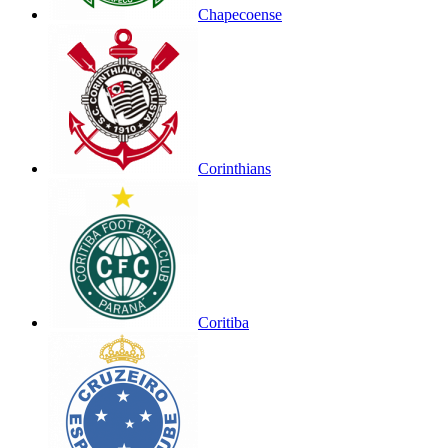
Chapecoense
Corinthians
Coritiba