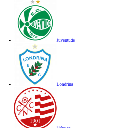
Juventude
Londrina