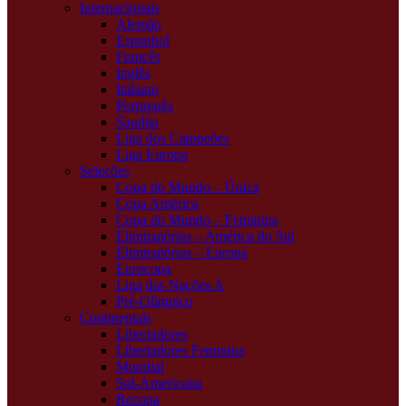
Internacionais
Alemão
Espanhol
Francês
Inglês
Italiano
Português
Saudita
Liga dos Campeões
Liga Europa
Seleções
Copa do Mundo – Única
Copa América
Copa do Mundo – Feminina
Eliminatórias – América do Sul
Eliminatórias – Europa
Eurocopa
Liga das Nações A
Pré-Olímpico
Continentais
Libertadores
Libertadores Feminina
Mundial
Sul-Americana
Recopa