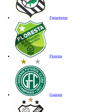
Figueirense
Floresta
Guarani