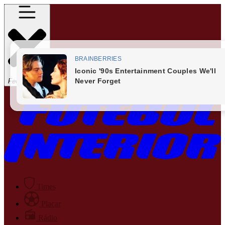
Fechar Menu
Times
Placar
Rádio