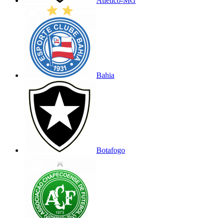
Atlético-MG
Bahia
Botafogo