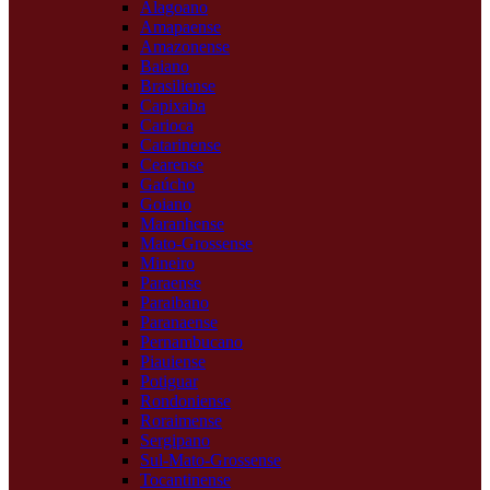
Alagoano
Amapaense
Amazonense
Baiano
Brasiliense
Capixaba
Carioca
Catarinense
Cearense
Gaúcho
Goiano
Maranhense
Mato-Grossense
Mineiro
Paraense
Paraibano
Paranaense
Pernambucano
Piauiense
Potiguar
Rondoniense
Roraimense
Sergipano
Sul-Mato-Grossense
Tocantinense