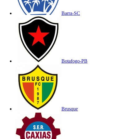
Barra-SC
Botafogo-PB
Brusque