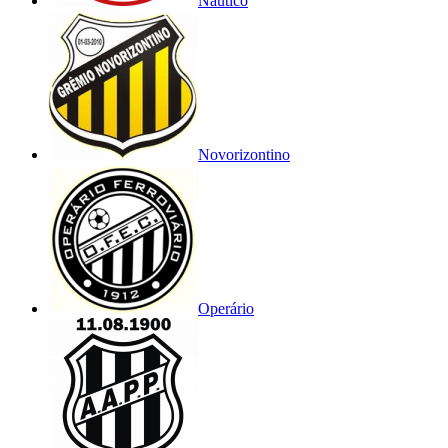
Náutico
Novorizontino
Operário