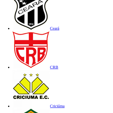
Ceará
CRB
Criciúma