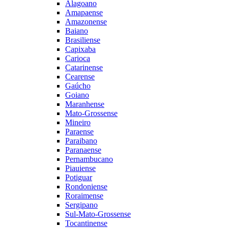
Alagoano
Amapaense
Amazonense
Baiano
Brasiliense
Capixaba
Carioca
Catarinense
Cearense
Gaúcho
Goiano
Maranhense
Mato-Grossense
Mineiro
Paraense
Paraibano
Paranaense
Pernambucano
Piauiense
Potiguar
Rondoniense
Roraimense
Sergipano
Sul-Mato-Grossense
Tocantinense