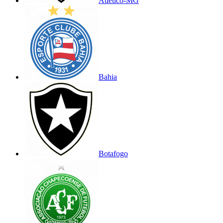
Atlético-MG
Bahia
Botafogo