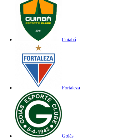
Cuiabá
Fortaleza
Goiás