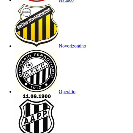
Náutico
Novorizontino
Operário