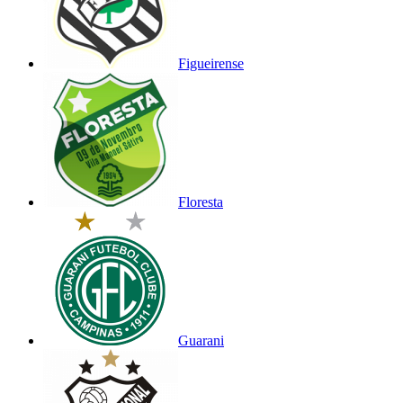
Figueirense
Floresta
Guarani