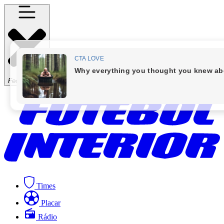
Fechar Menu
Times
Placar
Rádio