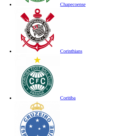
Chapecoense
Corinthians
Coritiba