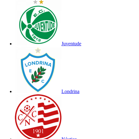
Juventude
Londrina