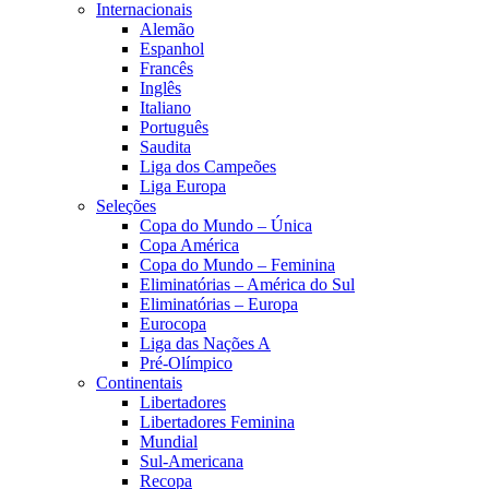
Internacionais
Alemão
Espanhol
Francês
Inglês
Italiano
Português
Saudita
Liga dos Campeões
Liga Europa
Seleções
Copa do Mundo – Única
Copa América
Copa do Mundo – Feminina
Eliminatórias – América do Sul
Eliminatórias – Europa
Eurocopa
Liga das Nações A
Pré-Olímpico
Continentais
Libertadores
Libertadores Feminina
Mundial
Sul-Americana
Recopa