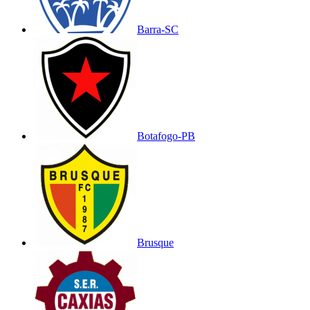
Barra-SC
Botafogo-PB
Brusque