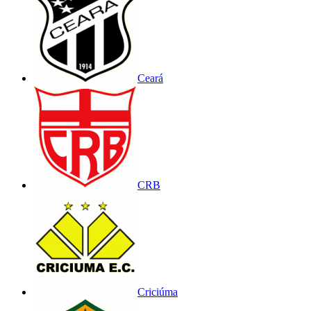
Ceará
CRB
Criciúma