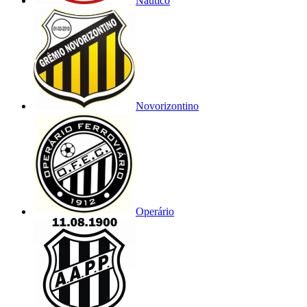
Náutico
Novorizontino
Operário