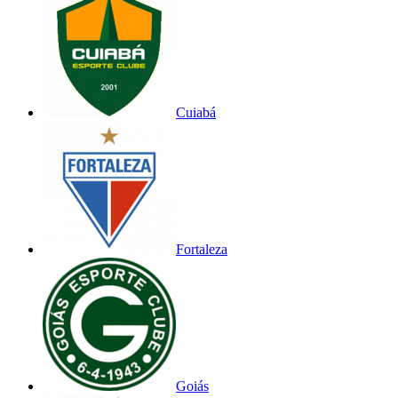
Cuiabá
Fortaleza
Goiás