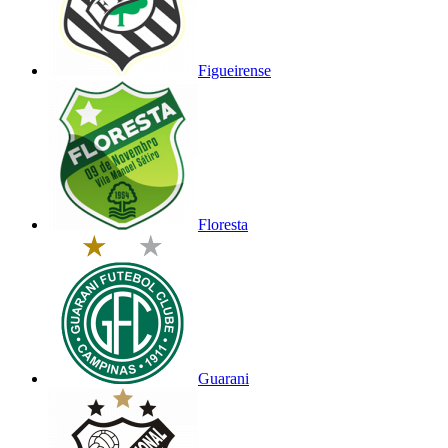
Figueirense
Floresta
Guarani