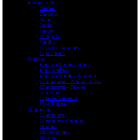
Internacionais
Alemão
Espanhol
Francês
Inglês
Italiano
Português
Saudita
Liga dos Campeões
Liga Europa
Seleções
Copa do Mundo – Única
Copa América
Copa do Mundo – Feminina
Eliminatórias – América do Sul
Eliminatórias – Europa
Eurocopa
Liga das Nações A
Pré-Olímpico
Continentais
Libertadores
Libertadores Feminina
Mundial
Sul-Americana
Recopa