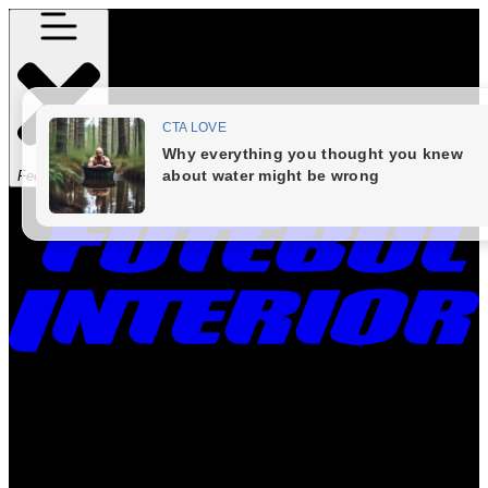
Fechar Menu
Times
Placar
Rádio