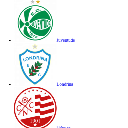
Juventude
Londrina