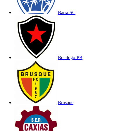
Barra-SC
Botafogo-PB
Brusque