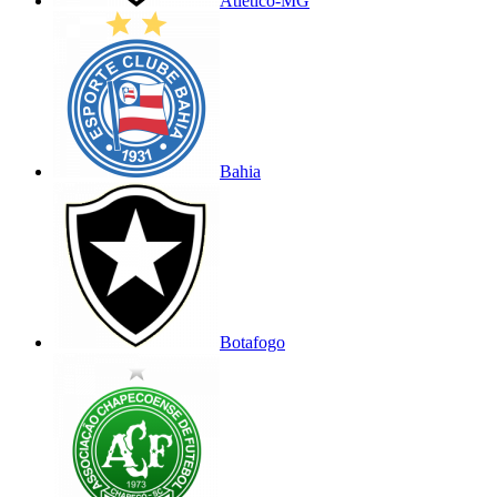
Atlético-MG
Bahia
Botafogo