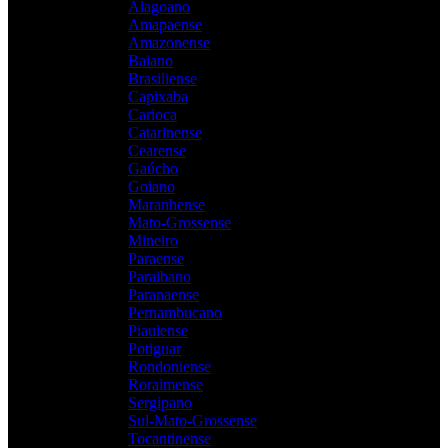
Alagoano
Amapaense
Amazonense
Baiano
Brasiliense
Capixaba
Carioca
Catarinense
Cearense
Gaúcho
Goiano
Maranhense
Mato-Grossense
Mineiro
Paraense
Paraibano
Paranaense
Pernambucano
Piauiense
Potiguar
Rondoniense
Roraimense
Sergipano
Sul-Mato-Grossense
Tocantinense