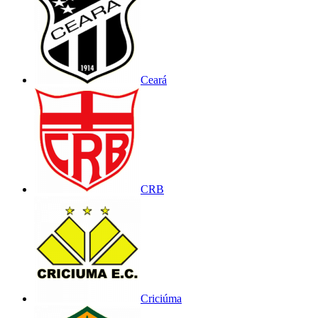
Ceará
CRB
Criciúma