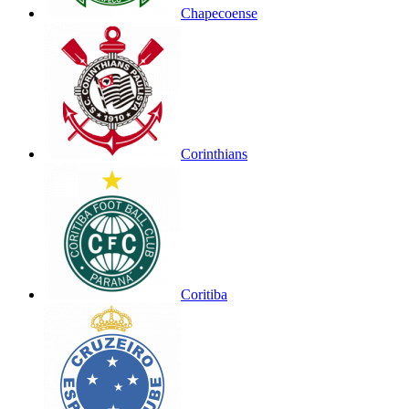
Chapecoense
Corinthians
Coritiba