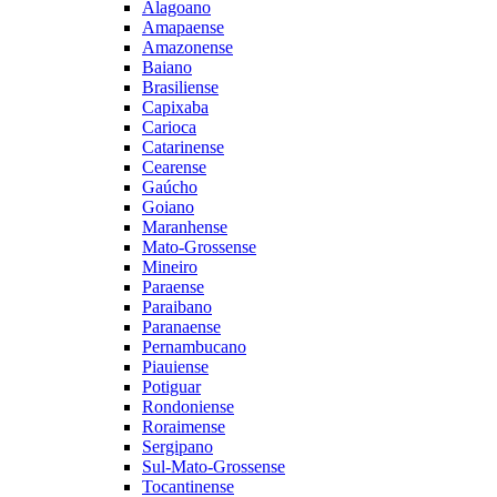
Alagoano
Amapaense
Amazonense
Baiano
Brasiliense
Capixaba
Carioca
Catarinense
Cearense
Gaúcho
Goiano
Maranhense
Mato-Grossense
Mineiro
Paraense
Paraibano
Paranaense
Pernambucano
Piauiense
Potiguar
Rondoniense
Roraimense
Sergipano
Sul-Mato-Grossense
Tocantinense