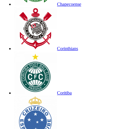
Chapecoense
Corinthians
Coritiba