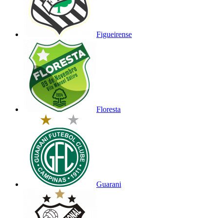
Figueirense
Floresta
Guarani