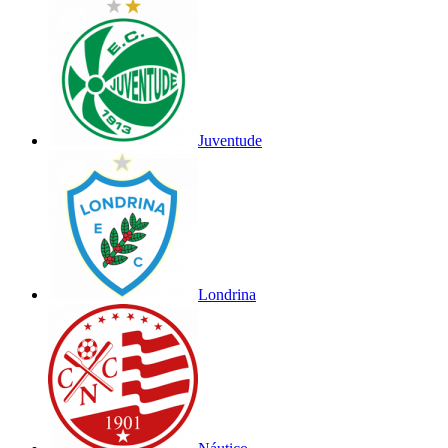
Juventude
Londrina