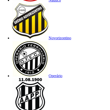
Náutico
Novorizontino
Operário