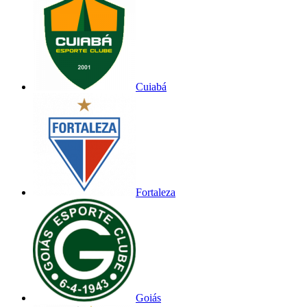
Cuiabá
Fortaleza
Goiás