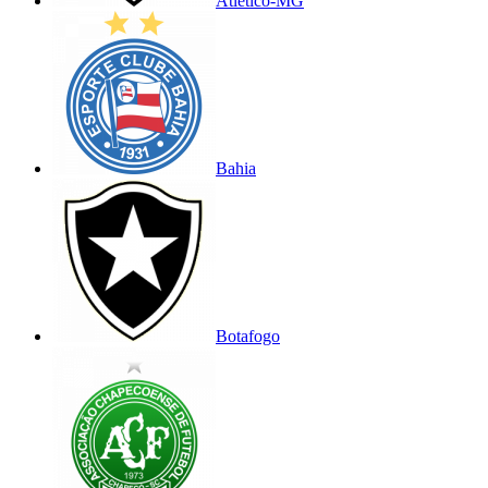
Atlético-MG
Bahia
Botafogo