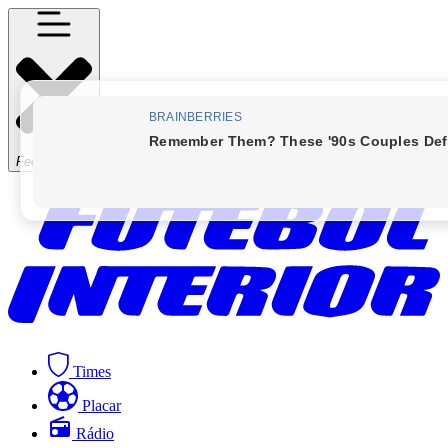
Fechar Menu
Times
Placar
Rádio