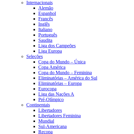
Internacionais
Alemão
Espanhol
Francês
Inglês
Italiano
Português
Saudita
Liga dos Campeões
Liga Europa
Seleções
Copa do Mundo – Única
Copa América
Copa do Mundo – Feminina
Eliminatórias – América do Sul
Eliminatórias – Europa
Eurocopa
Liga das Nações A
Pré-Olímpico
Continentais
Libertadores
Libertadores Feminina
Mundial
Sul-Americana
Recopa