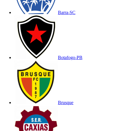
Barra-SC
Botafogo-PB
Brusque