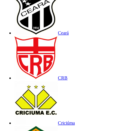
Ceará
CRB
Criciúma