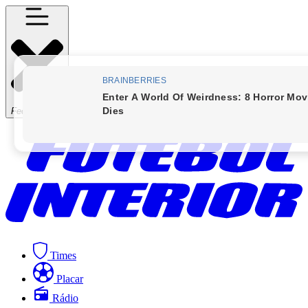
Fechar Menu
Times
Placar
Rádio