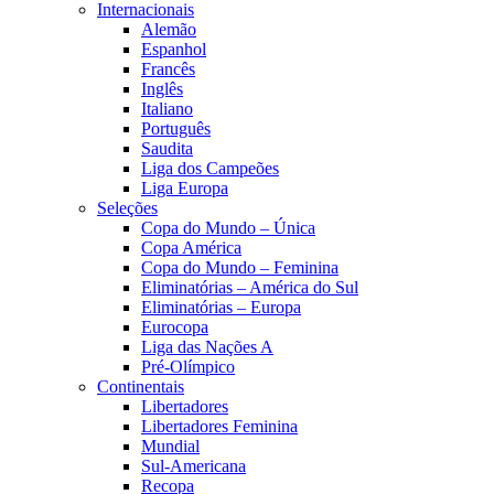
Internacionais
Alemão
Espanhol
Francês
Inglês
Italiano
Português
Saudita
Liga dos Campeões
Liga Europa
Seleções
Copa do Mundo – Única
Copa América
Copa do Mundo – Feminina
Eliminatórias – América do Sul
Eliminatórias – Europa
Eurocopa
Liga das Nações A
Pré-Olímpico
Continentais
Libertadores
Libertadores Feminina
Mundial
Sul-Americana
Recopa