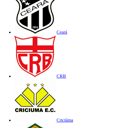
Ceará
CRB
Criciúma