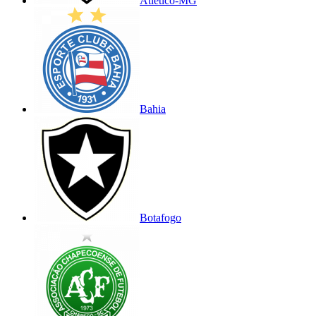
Atlético-MG
Bahia
Botafogo