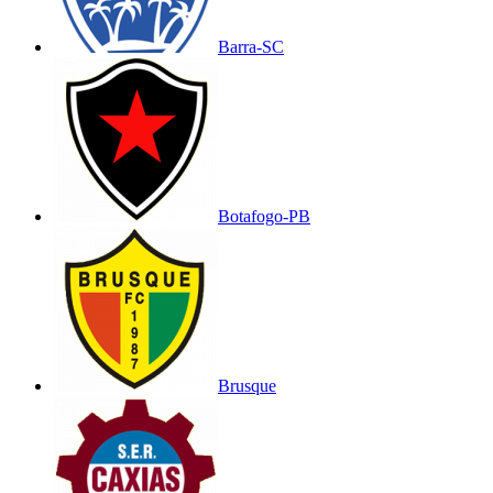
Barra-SC
Botafogo-PB
Brusque