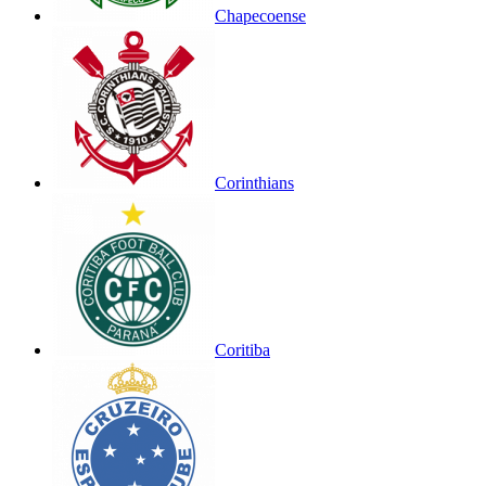
Chapecoense
Corinthians
Coritiba