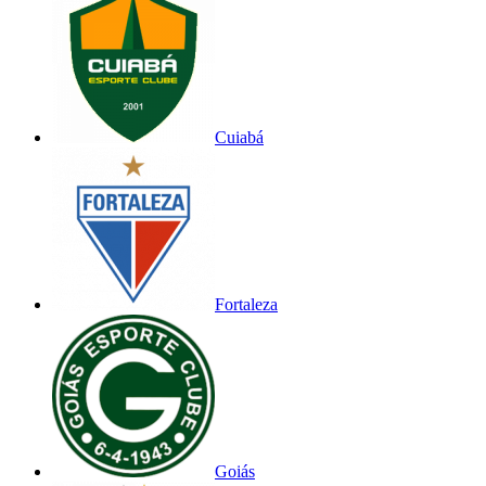
Cuiabá
Fortaleza
Goiás