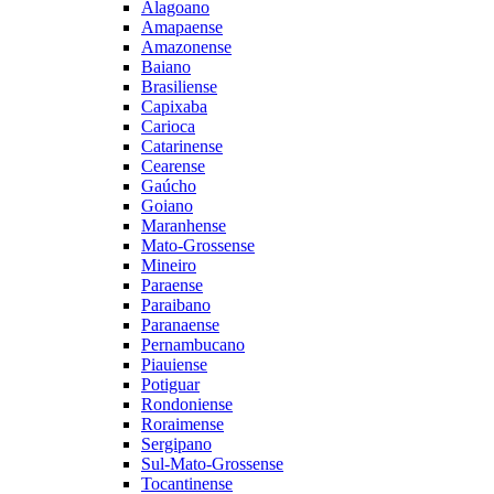
Alagoano
Amapaense
Amazonense
Baiano
Brasiliense
Capixaba
Carioca
Catarinense
Cearense
Gaúcho
Goiano
Maranhense
Mato-Grossense
Mineiro
Paraense
Paraibano
Paranaense
Pernambucano
Piauiense
Potiguar
Rondoniense
Roraimense
Sergipano
Sul-Mato-Grossense
Tocantinense