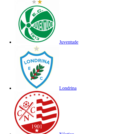
Juventude
Londrina