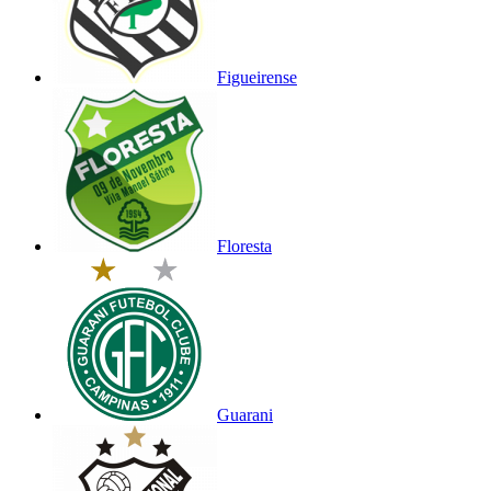
Figueirense
Floresta
Guarani