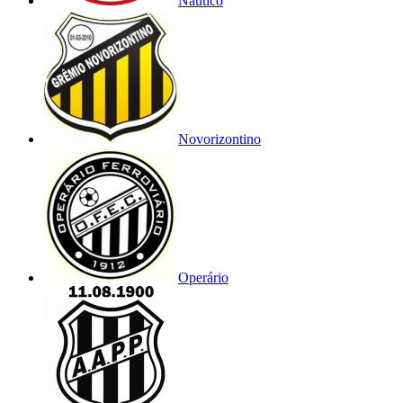
Náutico
Novorizontino
Operário