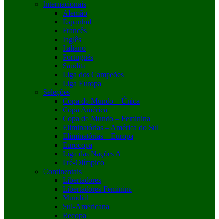
Internacionais
Alemão
Espanhol
Francês
Inglês
Italiano
Português
Saudita
Liga dos Campeões
Liga Europa
Seleções
Copa do Mundo – Única
Copa América
Copa do Mundo – Feminina
Eliminatórias – América do Sul
Eliminatórias – Europa
Eurocopa
Liga das Nações A
Pré-Olímpico
Continentais
Libertadores
Libertadores Feminina
Mundial
Sul-Americana
Recopa