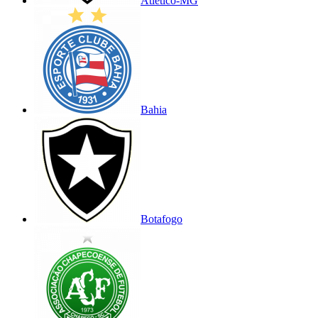
Atlético-MG
Bahia
Botafogo