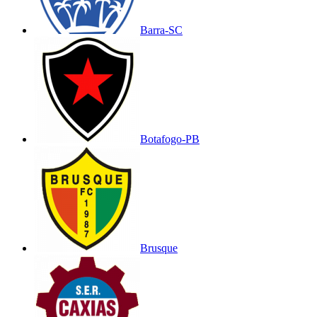
Barra-SC
Botafogo-PB
Brusque