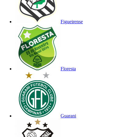
Figueirense
Floresta
Guarani