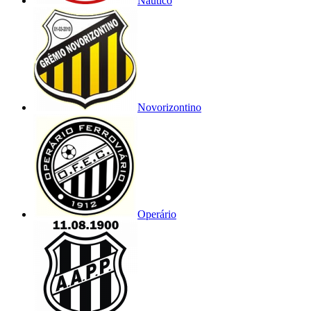
Náutico
Novorizontino
Operário