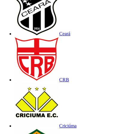
Ceará
CRB
Criciúma