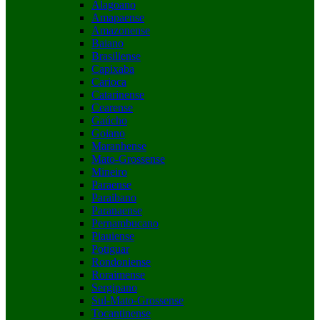
Alagoano
Amapaense
Amazonense
Baiano
Brasiliense
Capixaba
Carioca
Catarinense
Cearense
Gaúcho
Goiano
Maranhense
Mato-Grossense
Mineiro
Paraense
Paraibano
Paranaense
Pernambucano
Piauiense
Potiguar
Rondoniense
Roraimense
Sergipano
Sul-Mato-Grossense
Tocantinense