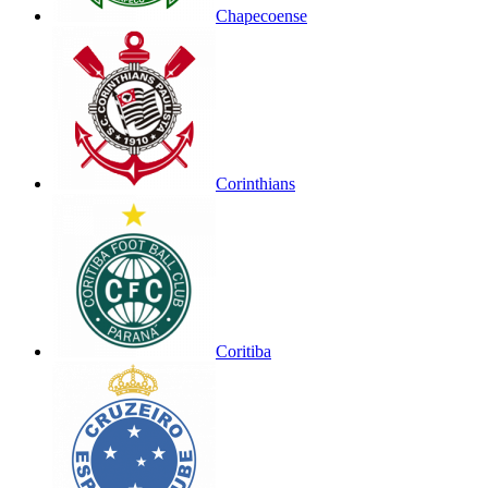
Chapecoense
Corinthians
Coritiba