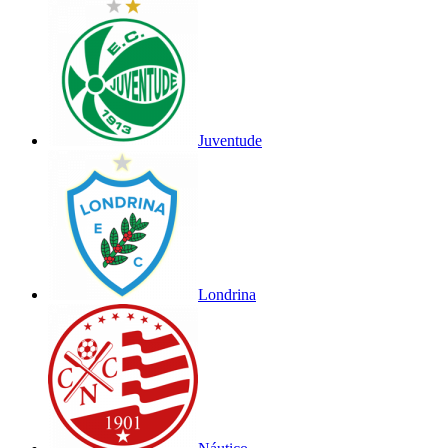
Juventude
Londrina