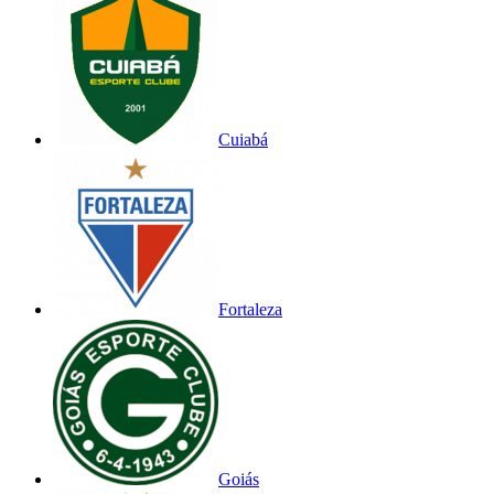
Cuiabá
Fortaleza
Goiás