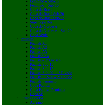
Feminino – Sub-18
Feminino – Sub-16
Copa do Brasil
Copa do Brasil Sub-20
Copa do Brasil Sub-17
Supercopa Rei
Copa do Nordeste
Copa do Nordeste – Sub-20
Copa Verde
Paulistas
Paulista A1
Paulista A2
Paulista A3
Paulistão A4
Paulista – 2ª Divisão
Paulista Sub-15
Paulista Sub-17
Paulista Sub-20 – 1ª Divisão
Paulista Sub-20 – 2ª Divisão
Paulista Feminino
Copa Paulista
Copa Paulista Feminina
Copa SP
Outros Estados
Acreano