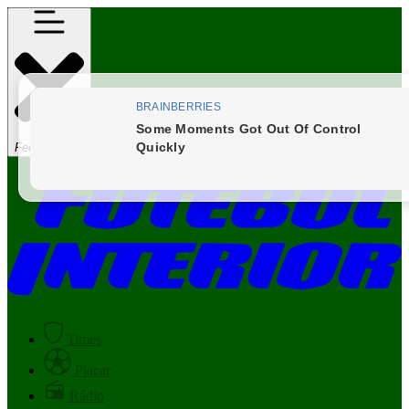
Fechar Menu
Times
Placar
Rádio