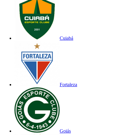
Cuiabá
Fortaleza
Goiás