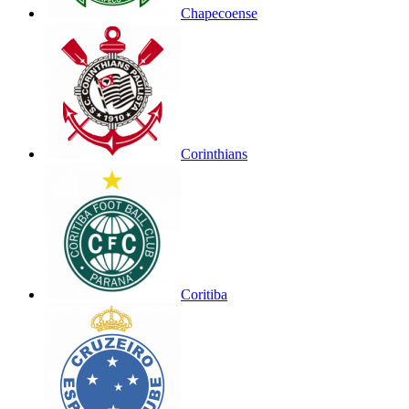
Chapecoense
Corinthians
Coritiba