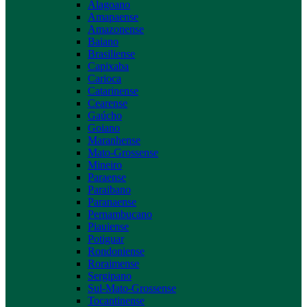
Alagoano
Amapaense
Amazonense
Baiano
Brasiliense
Capixaba
Carioca
Catarinense
Cearense
Gaúcho
Goiano
Maranhense
Mato-Grossense
Mineiro
Paraense
Paraibano
Paranaense
Pernambucano
Piauiense
Potiguar
Rondoniense
Roraimense
Sergipano
Sul-Mato-Grossense
Tocantinense