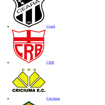
Ceará
CRB
Criciúma