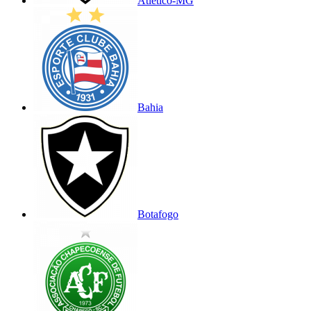
Atlético-MG
Bahia
Botafogo