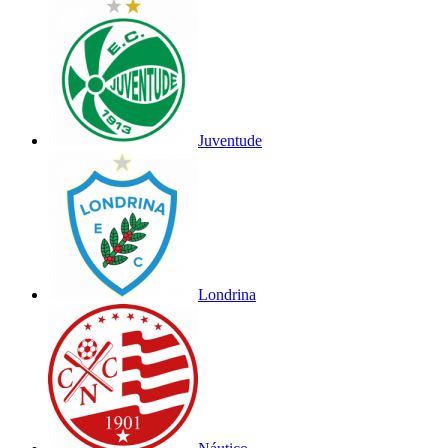
Juventude
Londrina