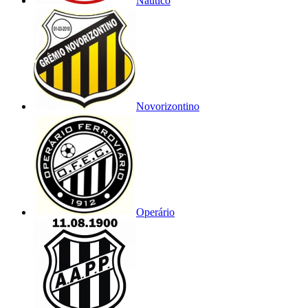
Náutico
Novorizontino
Operário