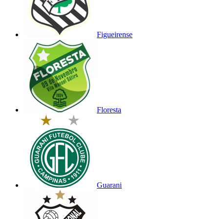
Figueirense
Floresta
Guarani