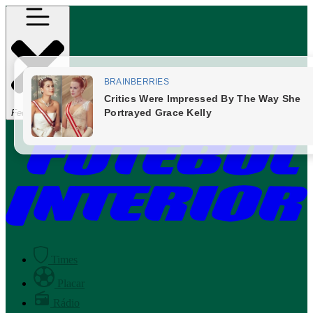
Fechar Menu
Times
Placar
Rádio