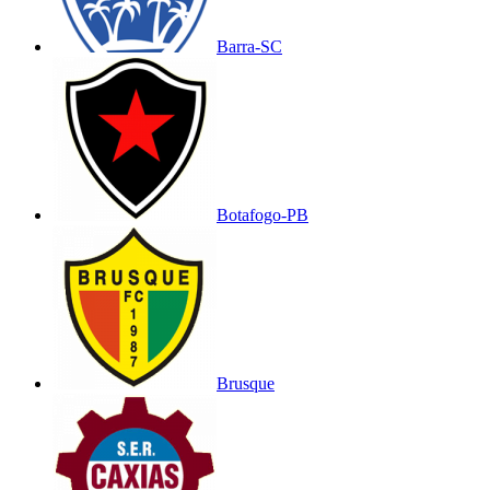
Barra-SC
Botafogo-PB
Brusque