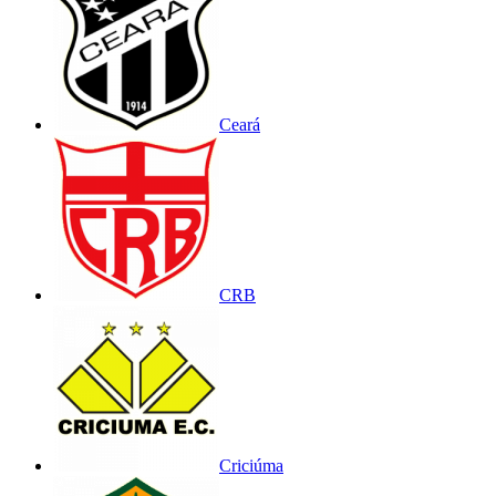
Ceará
CRB
Criciúma