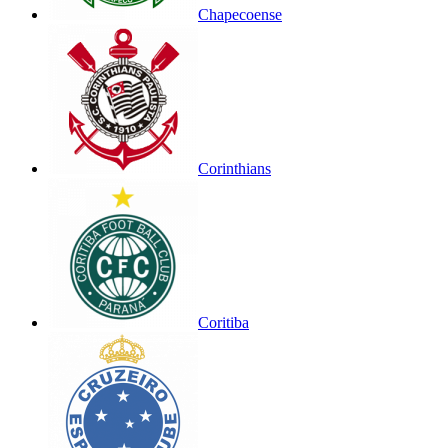
Chapecoense
Corinthians
Coritiba