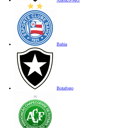
Atlético-MG
Bahia
Botafogo