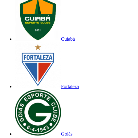
Cuiabá
Fortaleza
Goiás