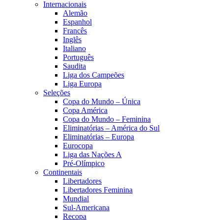
Internacionais
Alemão
Espanhol
Francês
Inglês
Italiano
Português
Saudita
Liga dos Campeões
Liga Europa
Seleções
Copa do Mundo – Única
Copa América
Copa do Mundo – Feminina
Eliminatórias – América do Sul
Eliminatórias – Europa
Eurocopa
Liga das Nações A
Pré-Olímpico
Continentais
Libertadores
Libertadores Feminina
Mundial
Sul-Americana
Recopa