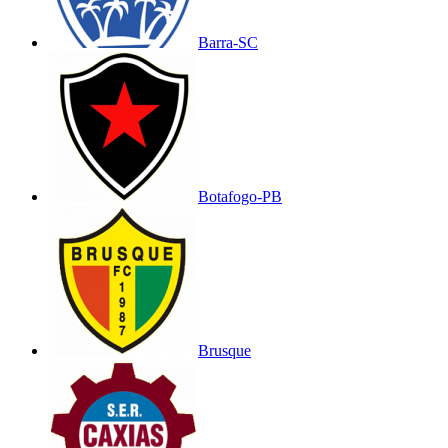
Barra-SC
Botafogo-PB
Brusque