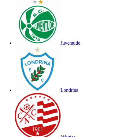
Juventude
Londrina