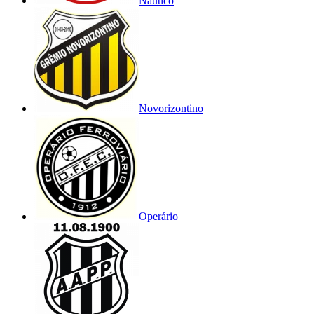
Náutico
Novorizontino
Operário