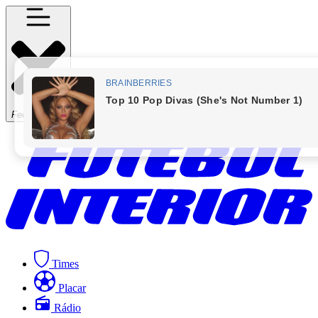
Fechar Menu
Times
Placar
Rádio