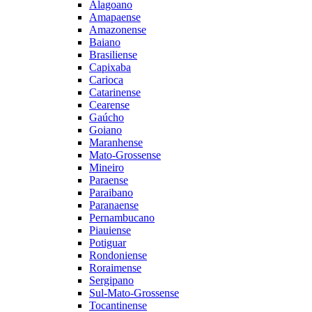
Alagoano
Amapaense
Amazonense
Baiano
Brasiliense
Capixaba
Carioca
Catarinense
Cearense
Gaúcho
Goiano
Maranhense
Mato-Grossense
Mineiro
Paraense
Paraibano
Paranaense
Pernambucano
Piauiense
Potiguar
Rondoniense
Roraimense
Sergipano
Sul-Mato-Grossense
Tocantinense