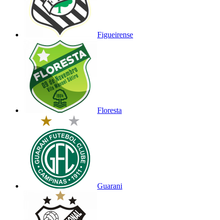
Figueirense
Floresta
Guarani